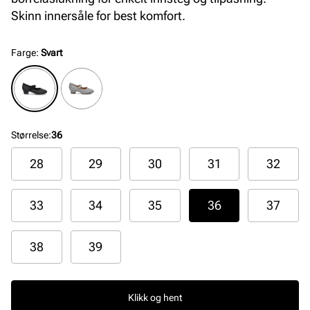
Skinn innersåle for best komfort.
Farge
:
Svart
Størrelse
:
36
28
29
30
31
32
33
34
35
36
37
38
39
Klikk og hent