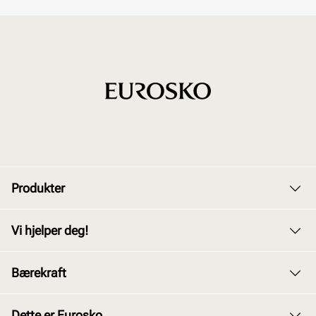
Produkter
Dame
Vi hjelper deg!
Herre
Kundeservice
Bærekraft
Barn
Bytte og retur
Junior
Vårt arbeid
Dette er Eurosko