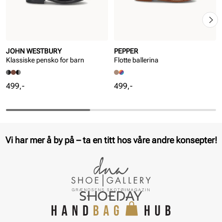
JOHN WESTBURY
PEPPER
Klassiske pensko for barn
Flotte ballerina
Pris
Pris
499,-
499,-
Vi har mer å by på – ta en titt hos våre andre konsepter!