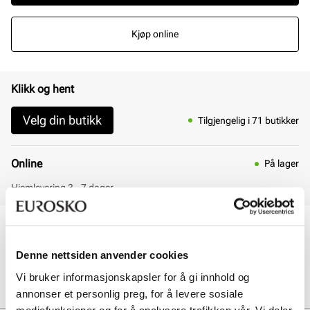
Kjøp online
Klikk og hent
Velg din butikk
Tilgjengelig i 71 butikker
Online
På lager
Hjemlevering 3 - 7 dager
30 dagers åpent kjøp
Klikk og hent innen 30 minutter
Denne nettsiden anvender cookies
Hjemlevering 3-7 dager
Gratis retur i butikk
Vi bruker informasjonskapsler for å gi innhold og
annonser et personlig preg, for å levere sosiale
mediefunksjoner og for å analysere trafikken vår. Vi deler