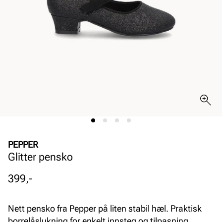
PEPPER
Glitter pensko
Pris
399,-
Nett pensko fra Pepper på liten stabil hæl. Praktisk
borrelåslukning for enkelt innsteg og tilpasning.