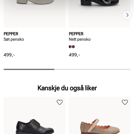
PEPPER
PEPPER
Søt pensko
Nett pensko
Pris
Pris
499,-
499,-
Kanskje du også liker