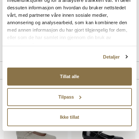
dessuten informasjon om hvordan du bruker nettstedet
Beskrivelse
vårt, med partnerne våre innen sosiale medier,
Nett pensko fra Pepper på liten stabil hæl. Praktisk borrelåslukning
annonsering og analysearbeid, som kan kombinere den
for enkelt innsteg og tilpasning. Skinn innersåle for best komfort.
med annen informasjon du har gjort tilgjengelig for dem,
eller som de har samlet inn gjennom din bruk av
Art. nr
66127010
tjenestene deres.
Lev. art. nr
22H3621
Detaljer
Produktdetaljer
Tillat alle
Overdel:
Syntetisk
For:
Textil
Lignende produkter
Tilpass
Innersåle:
Skinn
Såle:
Syntet/Gummi
Ikke tillat