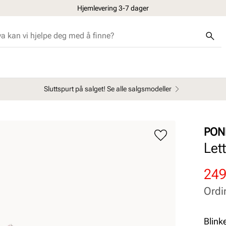
Hjemlevering 3-7 dager
Sluttspurt på salget! Se alle salgsmodeller
PON
Let
Rab
Ord
249
pris
pris
Ordi
Pris
Pris
Blinkesk