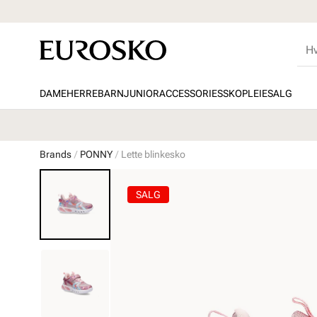
DAME
HERRE
BARN
JUNIOR
ACCESSORIES
SKOPLEIE
SALG
Brands
PONNY
Lette blinkesko
SALG