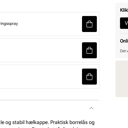
Klik
V
ringsspray
Onl
Det 
åle og stabil hælkappe. Praktisk borrelås og