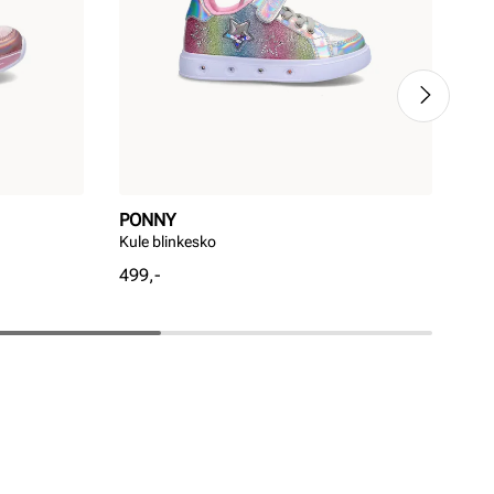
PONNY
PO
Kule blinkesko
Søt
Pris
Pri
499,-
799