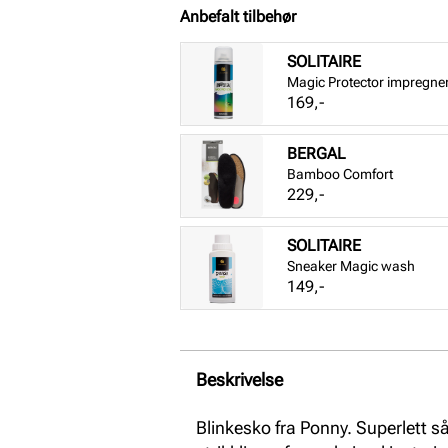
Anbefalt tilbehør
SOLITAIRE
Magic Protector impregne
Pris
169,-
BERGAL
Bamboo Comfort
Pris
229,-
SOLITAIRE
Sneaker Magic wash
Pris
149,-
Beskrivelse
Blinkesko fra Ponny. Superlett s