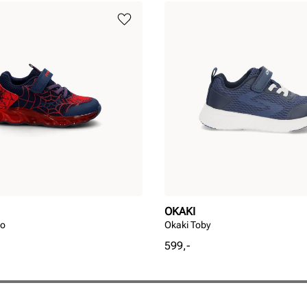
OKAKI
ko
Okaki Toby
Pris
599,-