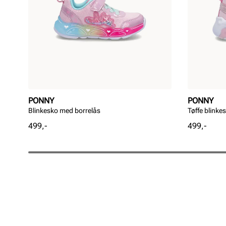
PONNY
PONNY
Blinkesko med borrelås
Tøffe blinke
Pris
Pris
499,-
499,-