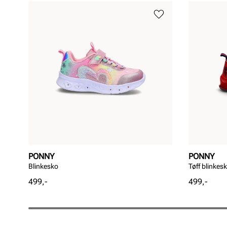
PONNY
PONNY
Blinkesko
Tøff blinkes
Pris
Pris
499,-
499,-