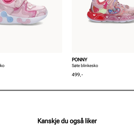
PONNY
sko
Søte blinkesko
Pris
499,-
Kanskje du også liker