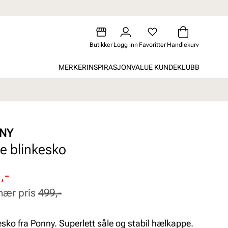
Butikker
Logg inn
Favoritter
Handlekurv
MERKER
INSPIRASJON
VALUE KUNDEKLUBB
NY
te blinkesko
attert
inær
,-
nær pris
499,-
o fra Ponny. Superlett såle og stabil hælkappe.