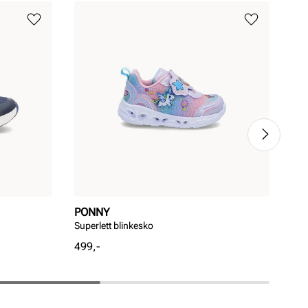
PONNY
PO
Superlett blinkesko
Tøf
Pris
Pri
499,-
799