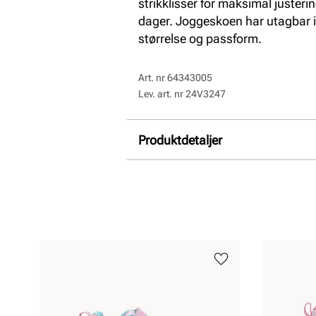
strikklisser for maksimal justerin
dager. Joggeskoen har utagbar i
størrelse og passform.
Art. nr
64343005
Lev. art. nr
24V3247
Produktdetaljer
Overdel:
Mesh, Syntetisk
For:
Textil
Såle:
Syntet