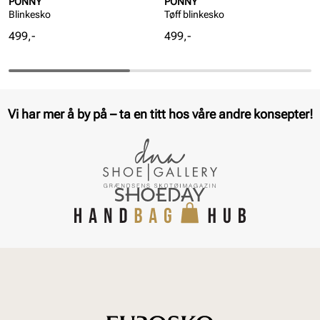
PONNY
PONNY
Blinkesko
Tøff blinkesko
Pris
Pris
499,-
499,-
Vi har mer å by på – ta en titt hos våre andre konsepter!