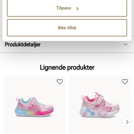
enkelt å kunne måle barnets størrelse og passform.
Tilpass
Art. nr
64343005
Lev. art. nr
24V3247
Ikke tillat
Produktdetaljer
Overdel:
Mesh, Syntetisk
For:
Textil
Lignende produkter
Såle:
Syntet