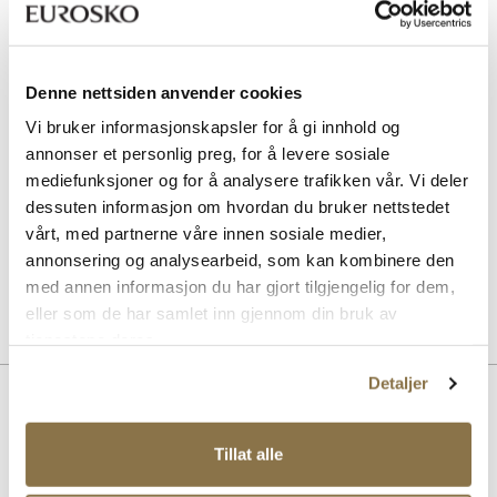
SOLITAIRE
Magic Protector impregneringsspray
Pris
169,-
Denne nettsiden anvender cookies
Vi bruker informasjonskapsler for å gi innhold og
BERGAL
Bamboo Comfort
annonser et personlig preg, for å levere sosiale
Pris
229,-
mediefunksjoner og for å analysere trafikken vår. Vi deler
dessuten informasjon om hvordan du bruker nettstedet
SOLITAIRE
vårt, med partnerne våre innen sosiale medier,
Sneaker Magic wash
annonsering og analysearbeid, som kan kombinere den
Pris
149,-
med annen informasjon du har gjort tilgjengelig for dem,
eller som de har samlet inn gjennom din bruk av
tjenestene deres.
Detaljer
Beskrivelse
Blinkesko fra Ponny. Superlett såle og stabil hælkappe. Praktisk
Tillat alle
borrelås og strikklisser for maksimal justering over vristen.
Forsterket tå, for aktive dager. Joggeskoen har utagbar innersåle for