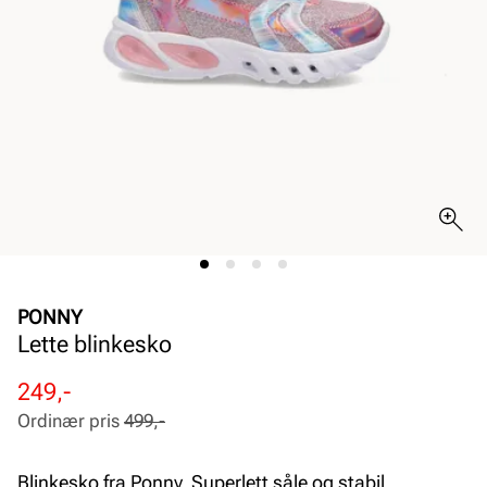
PONNY
Lette blinkesko
Rabattert
Ordinær
249,-
pris
pris
Ordinær pris
499,-
Pris
Pris
Blinkesko fra Ponny. Superlett såle og stabil