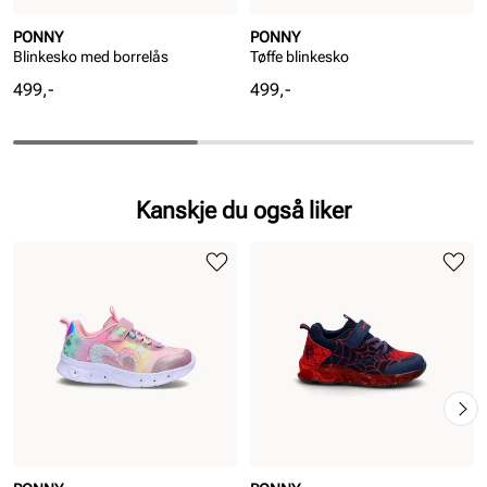
PONNY
PONNY
Blinkesko med borrelås
Tøffe blinkesko
Pris
Pris
499,-
499,-
Kanskje du også liker