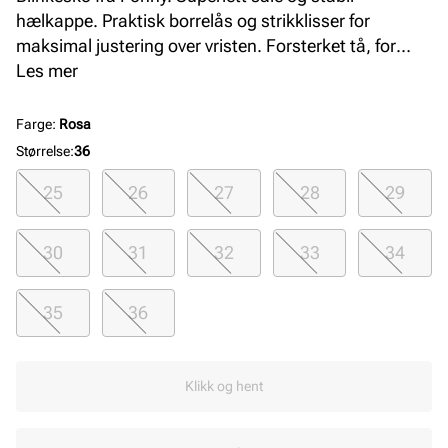
hælkappe. Praktisk borrelås og strikklisser for
maksimal justering over vristen. Forsterket tå, for
aktive dager. Joggeskoen har utagbar innersåle for
Les mer
enkelt å kunne måle barnets størrelse og passform.
Farge
:
Rosa
Størrelse
:
36
25
26
27
28
29
30
31
32
33
34
35
36
Klikk og hent