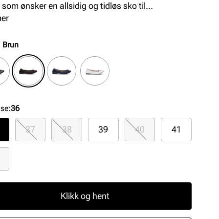
som ønsker en allsidig og tidløs sko til
agsbruk.
mer
:
Brun
lse
:
36
37
38
39
40
41
Klikk og hent