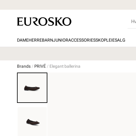
DAME
HERRE
BARN
JUNIOR
ACCESSORIES
SKOPLEIE
SALG
Brands
PRIVÉ
Elegant ballerina