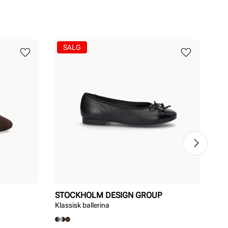
SALG
STOCKHOLM DESIGN GROUP
ST
Klassisk ballerina
Klas