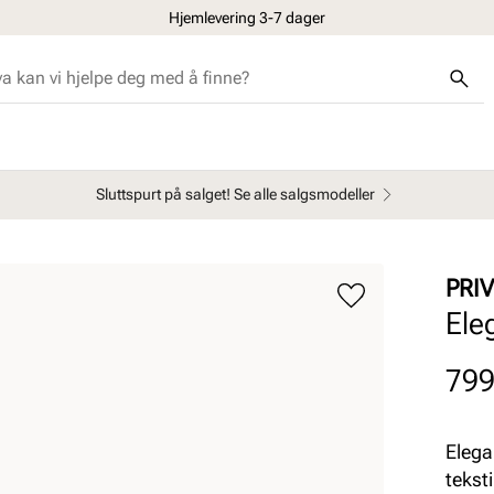
Hjemlevering 3-7 dager
Sluttspurt på salget! Se alle salgsmodeller
PRI
Ele
Pris
799
Elega
tekst