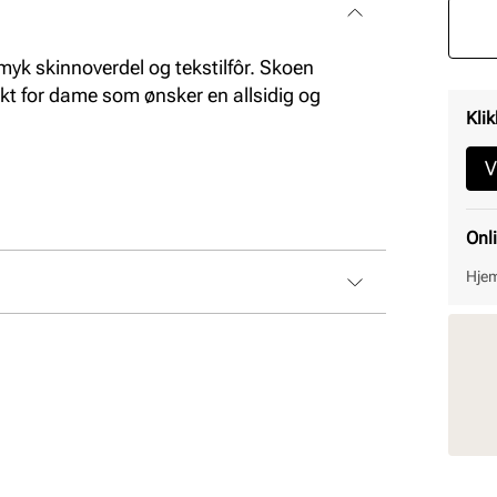
myk skinnoverdel og tekstilfôr. Skoen
ekt for dame som ønsker en allsidig og
Klik
V
Onl
Hjem