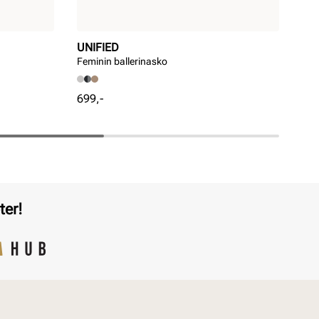
UNIFIED
PR
Feminin ballerinasko
Eleg
Pris
Pri
699,-
699
ter!