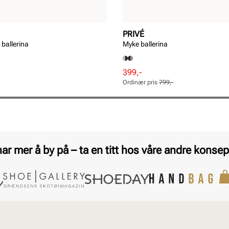
PRIVÉ
ballerina
Myke ballerina
Rabattert
Ordinær
399,-
pris
pris
Ordinær pris
799,-
Pris
Pris
har mer å by på – ta en titt hos våre andre konsep