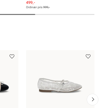
Pri
999
Rabattert
Ordinær
499,-
pris
pris
Ordinær pris
999,-
Pris
Pris