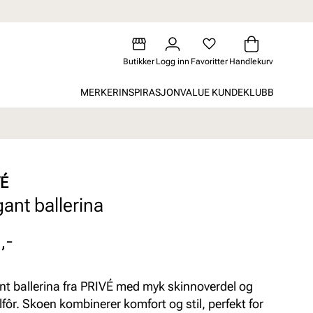
Butikker
Logg inn
Favoritter
Handlekurv
MERKER
INSPIRASJON
VALUE KUNDEKLUBB
VÉ
gant ballerina
,-
nt ballerina fra PRIVÉ med myk skinnoverdel og
ilfôr. Skoen kombinerer komfort og stil, perfekt for