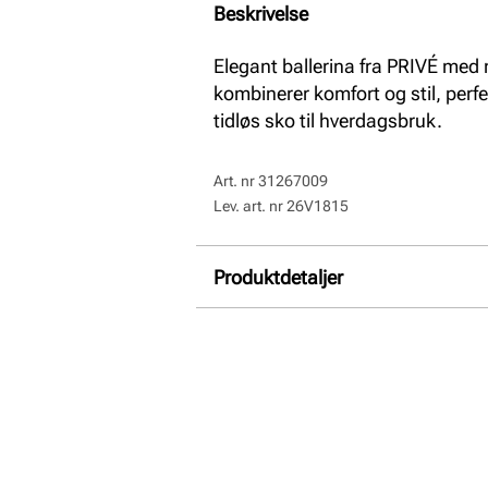
Beskrivelse
Elegant ballerina fra PRIVÉ med 
kombinerer komfort og stil, perf
tidløs sko til hverdagsbruk.
Art. nr
31267009
Lev. art. nr
26V1815
Produktdetaljer
Overdel:
Skinn
For:
Textil