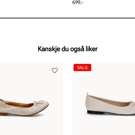
Pris
699,-
Kanskje du også liker
SALG