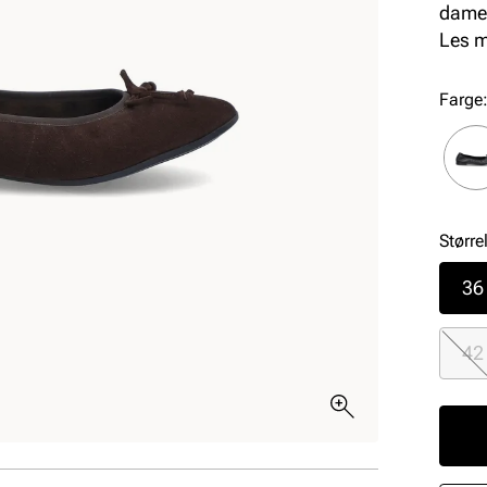
dame 
hverd
Les 
Farge
Større
36
42