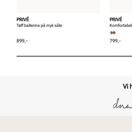
PRIVÉ
PRIVÉ
Tøff ballerina på myk såle
Komfortabel 
Pris
Pris
899,-
799,-
Vi 