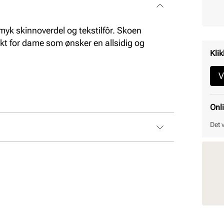
myk skinnoverdel og tekstilfôr. Skoen
ekt for dame som ønsker en allsidig og
Klik
V
Onl
Det 