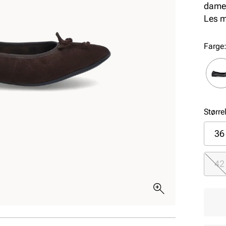
dame 
hverd
Les 
Farge
Større
36
42