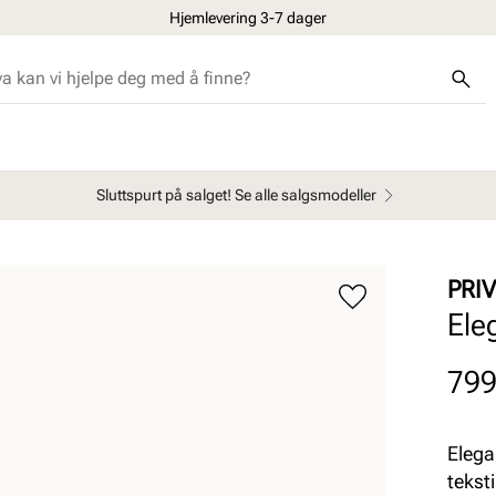
Hjemlevering 3-7 dager
Sluttspurt på salget! Se alle salgsmodeller
PRI
Ele
Pris
799
Elega
tekst