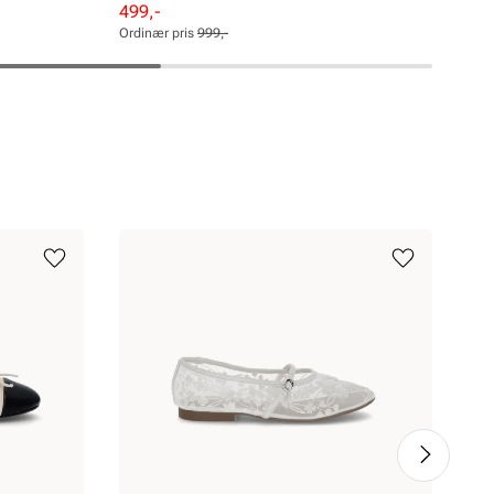
Pri
999
Rabattert
Ordinær
499,-
pris
pris
Ordinær pris
999,-
Pris
Pris