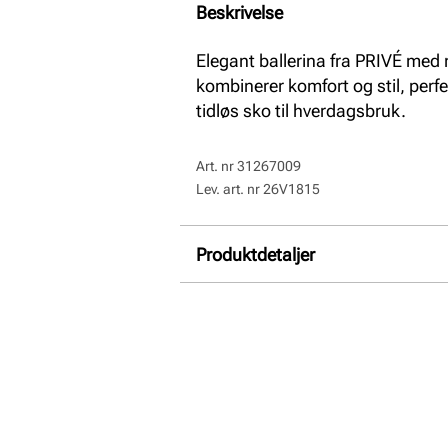
Beskrivelse
Elegant ballerina fra PRIVÉ med 
kombinerer komfort og stil, perf
tidløs sko til hverdagsbruk.
Art. nr
31267009
Lev. art. nr
26V1815
Produktdetaljer
Overdel:
Skinn
For:
Textil