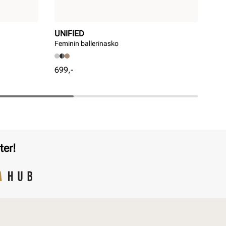
UNIFIED
PR
Feminin ballerinasko
Eleg
Pris
Pri
699,-
699
ter!