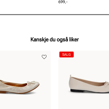
Pris
699,-
Kanskje du også liker
SALG