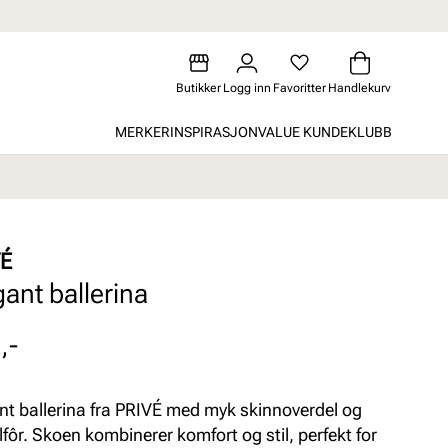
Butikker
Logg inn
Favoritter
Handlekurv
MERKER
INSPIRASJON
VALUE KUNDEKLUBB
VÉ
gant ballerina
,-
nt ballerina fra PRIVÉ med myk skinnoverdel og
ilfôr. Skoen kombinerer komfort og stil, perfekt for