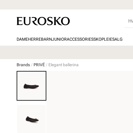
DAME
HERRE
BARN
JUNIOR
ACCESSORIES
SKOPLEIE
SALG
Brands
PRIVÉ
Elegant ballerina