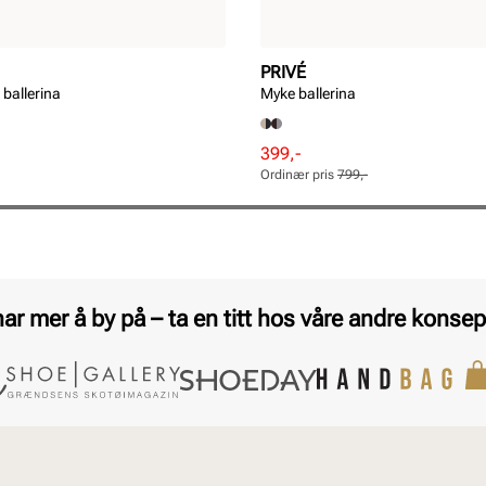
PRIVÉ
ballerina
Myke ballerina
Rabattert
Ordinær
399,-
pris
pris
Ordinær pris
799,-
Pris
Pris
har mer å by på – ta en titt hos våre andre konsep