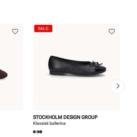
SALG
STOCKHOLM DESIGN GROUP
ST
Klassisk ballerina
Klas