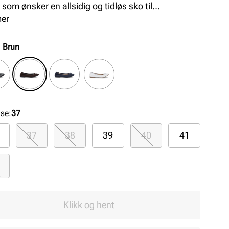
som ønsker en allsidig og tidløs sko til
agsbruk.
mer
:
Brun
lse
:
37
37
38
39
40
41
Klikk og hent