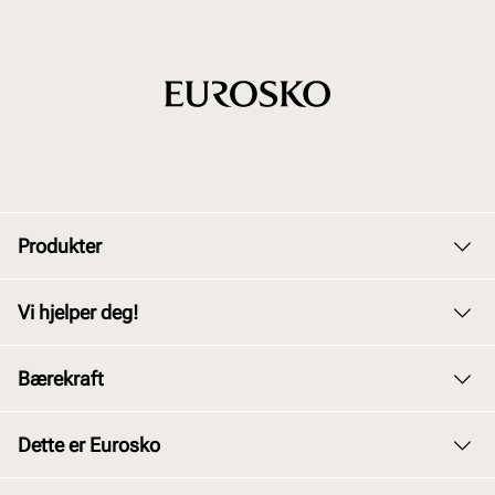
Produkter
Dame
Vi hjelper deg!
Herre
Kundeservice
Bærekraft
Barn
Bytte og retur
Junior
Vårt arbeid
Dette er Eurosko
Kjøpsbetingelser
Tilbehør
Våre policyer
Personvernerklæring