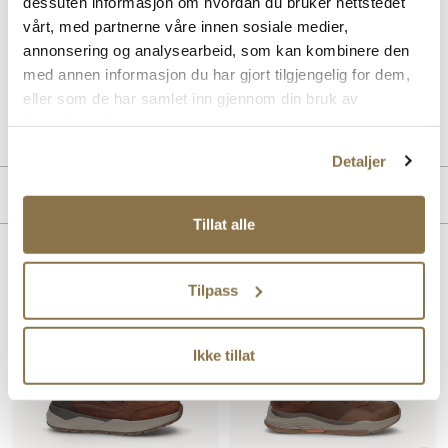
dessuten informasjon om hvordan du bruker nettstedet
vårt, med partnerne våre innen sosiale medier,
Med en raffinert design og komfortabel passform er denne modellen
annonsering og analysearbeid, som kan kombinere den
ideell for både hverdagsbruk og spesielle anledninger.
med annen informasjon du har gjort tilgjengelig for dem,
eller som de har samlet inn gjennom din bruk av
Art. nr
02237408
tjenestene deres.
Lev. art. nr
204810
Detaljer
Merke
Tillat alle
Lignende produkter
Tilpass
Ikke tillat