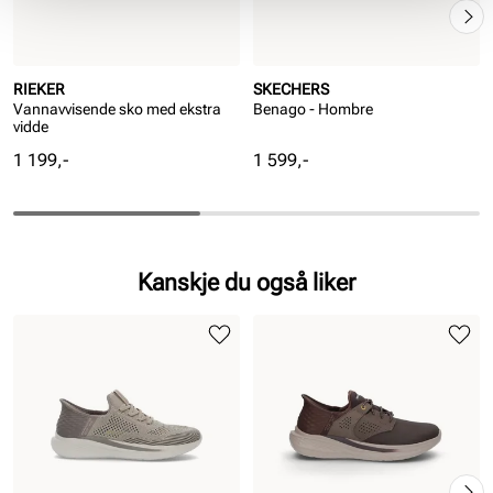
RIEKER
SKECHERS
Vannavvisende sko med ekstra
Benago - Hombre
vidde
Pris
Pris
1 199,-
1 599,-
Kanskje du også liker