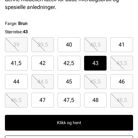
spesielle anledninger.
Farge
:
Brun
Størrelse
:
43
39
39,5
40
40,5
41
41,5
42
42,5
43
43,5
44
44,5
45
45,5
46
46,5
47
47,5
48
48,5
Klikk og hent