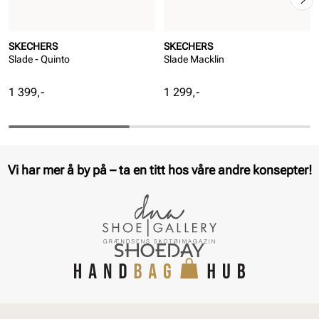
SKECHERS
SKECHERS
Slade - Quinto
Slade Macklin
Pris
Pris
1 399,-
1 299,-
Vi har mer å by på – ta en titt hos våre andre konsepter!