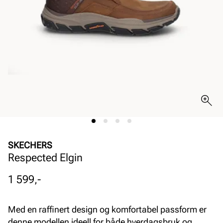
SKECHERS
Respected Elgin
Pris
1 599,-
Med en raffinert design og komfortabel passform er
denne modellen ideell for både hverdagsbruk og