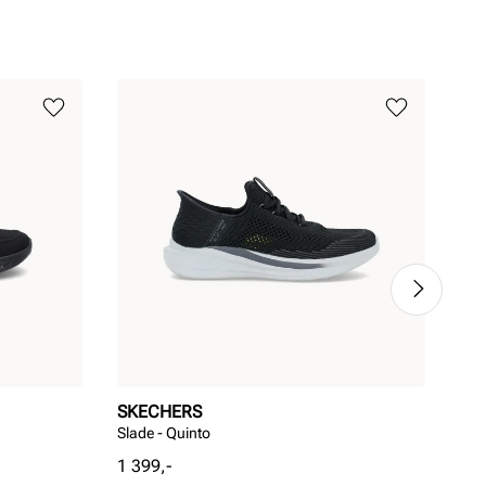
SKECHERS
RI
Slade - Quinto
RIE
Pris
Pri
1 399,-
1 3