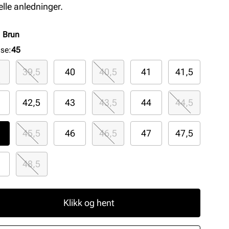
elle anledninger.
:
Brun
lse
:
45
39,5
40
40,5
41
41,5
42,5
43
43,5
44
44,5
45,5
46
46,5
47
47,5
48,5
Klikk og hent