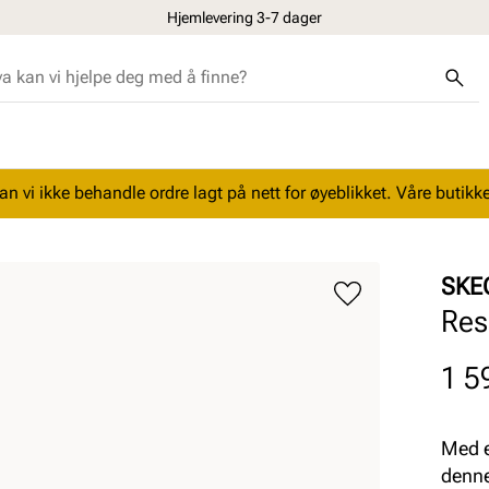
Hjemlevering 3-7 dager
n vi ikke behandle ordre lagt på nett for øyeblikket. Våre butikke
SKE
Res
Pris
1 5
Med e
denne