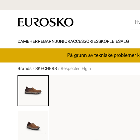
DAME
HERRE
BARN
JUNIOR
ACCESSORIES
SKOPLEIE
SALG
På grunn av tekniske problemer ka
Brands
SKECHERS
Respected Elgin