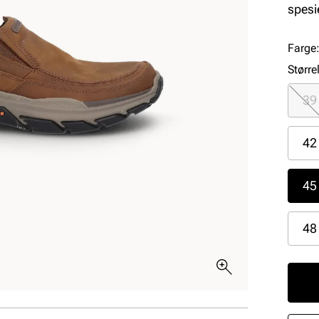
spesi
Farge
Større
39
42
45
48