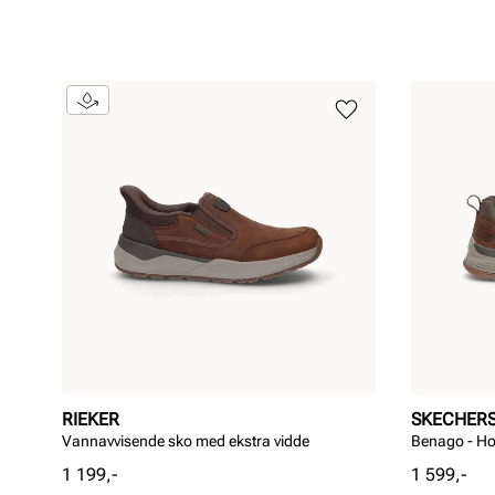
RIEKER
SKECHER
Vannavvisende sko med ekstra vidde
Benago - H
Pris
Pris
1 199,-
1 599,-