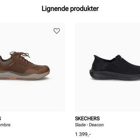
Lignende produkter
S
SKECHERS
ombre
Slade - Deacon
Pris
1 399,-