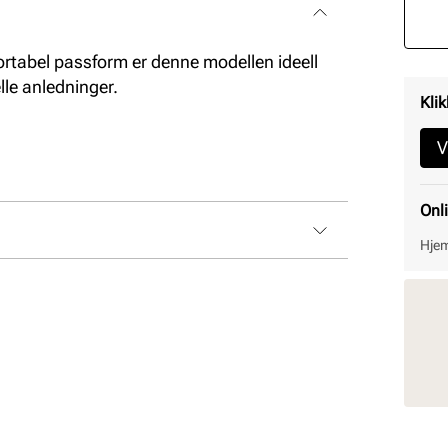
ortabel passform er denne modellen ideell
le anledninger.
Klik
V
Onl
Hjem