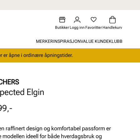
Butikker
Logg inn
Favoritter
Handlekurv
MERKER
INSPIRASJON
VALUE KUNDEKLUBB
r er åpne i ordinære åpningstider.
CHERS
pected Elgin
99,-
n raffinert design og komfortabel passform er
 modellen ideell for både hverdagsbruk og