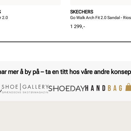
S
SKECHERS
r 2.0
Go Walk Arch Fit 2.0 Sandal - Rios
Pris
1 299,-
har mer å by på – ta en titt hos våre andre konsep