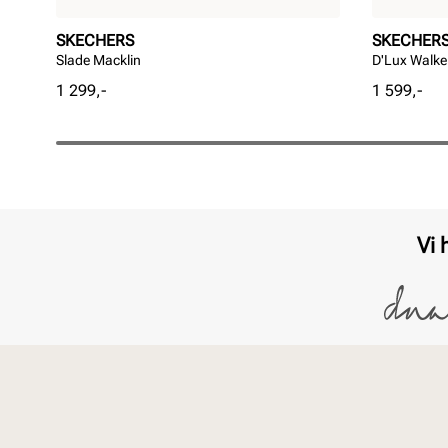
SKECHERS
SKECHER
Slade Macklin
D'Lux Walke
Pris
Pris
1 299,-
1 599,-
Vi 