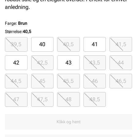
anledning.
Farge
:
Brun
Størrelse
:
40,5
39,5
40
40,5
41
41,5
42
42,5
43
43,5
44
44,5
45
45,5
46
46,5
47
47,5
48
48,5
Klikk og hent