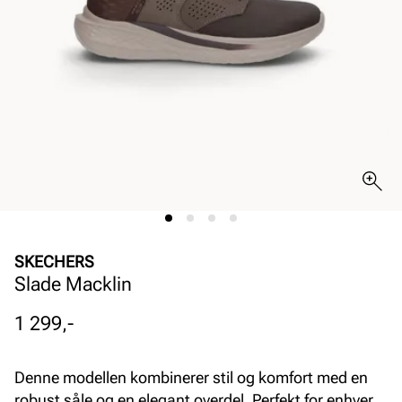
SKECHERS
Slade Macklin
Pris
1 299,-
Denne modellen kombinerer stil og komfort med en
robust såle og en elegant overdel. Perfekt for enhver