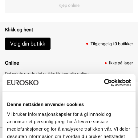
Kjøp online
Klikk og hent
Velg din butikk
Tilgjengelig i 0 butikker
Online
Ikke på lager
Det valgte produktet er ikke tilgjengelig online
30 dagers åpent kjøp
Klikk og hent innen 30 minutter
Denne nettsiden anvender cookies
Hjemlevering 3-7 dager
Gratis retur i butikk
Vi bruker informasjonskapsler for å gi innhold og
annonser et personlig preg, for å levere sosiale
mediefunksjoner og for å analysere trafikken vår. Vi deler
Beskrivelse
dessuten informasjon om hvordan du bruker nettstedet