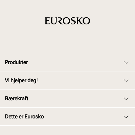
Produkter
Dame
Vi hjelper deg!
Herre
Kundeservice
Bærekraft
Barn
Bytte og retur
Junior
Vårt arbeid
Dette er Eurosko
Kjøpsbetingelser
Tilbehør
Våre policyer
Personvernerklæring
Om oss