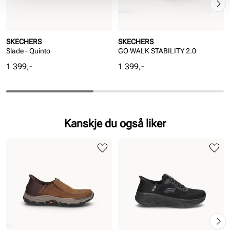
SKECHERS
SKECHERS
Slade - Quinto
GO WALK STABILITY 2.0
Pris
Pris
1 399,-
1 399,-
Kanskje du også liker