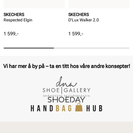
SKECHERS
SKECHERS
Respected Elgin
D'Lux Walker 2.0
Pris
Pris
1 599,-
1 599,-
Vi har mer å by på – ta en titt hos våre andre konsepter!