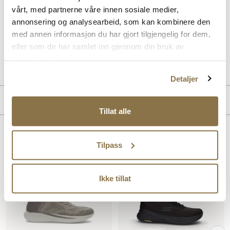
vårt, med partnerne våre innen sosiale medier,
Denne modellen kombinerer stil og komfort med en robust såle og
annonsering og analysearbeid, som kan kombinere den
en elegant overdel. Perfekt for enhver anledning.
med annen informasjon du har gjort tilgjengelig for dem,
eller som de har samlet inn gjennom din bruk av
Art. nr
02247429
tjenestene deres.
Lev. art. nr
210890
Detaljer
Merke
Tillat alle
Lignende produkter
Tilpass
Ikke tillat