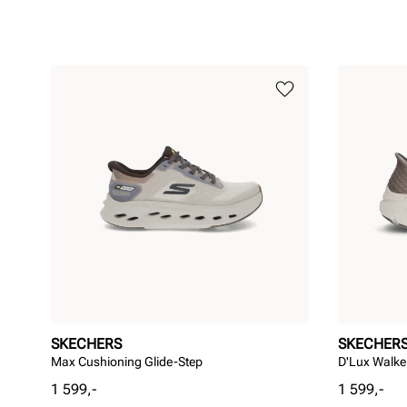
SKECHERS
SKECHER
Max Cushioning Glide-Step
D'Lux Walke
Pris
Pris
1 599,-
1 599,-