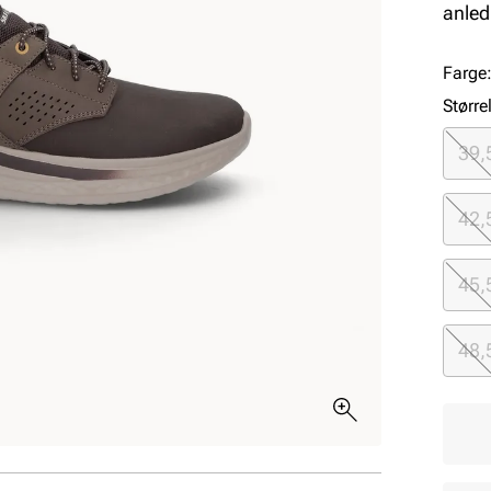
anled
Farge
Større
39,
42,
45,
48,