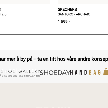
S
SKECHERS
r 2.0
SANTORO - ARCHAIC
Pris
1 599,-
har mer å by på – ta en titt hos våre andre konsep