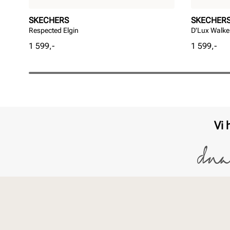
SKECHERS
SKECHER
Respected Elgin
D'Lux Walke
Pris
Pris
1 599,-
1 599,-
Vi 