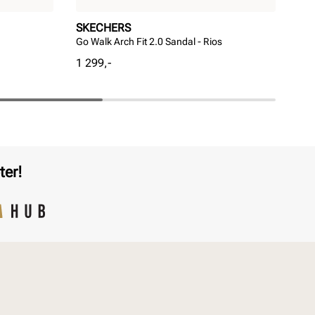
SKECHERS
SK
Go Walk Arch Fit 2.0 Sandal - Rios
Mer
Pris
Pri
1 299,-
1 8
ter!