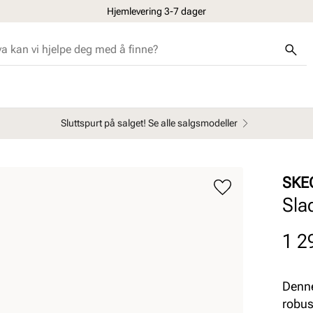
Hjemlevering 3-7 dager
Sluttspurt på salget! Se alle salgsmodeller
SKE
Sla
Pris
1 2
Denne
robus