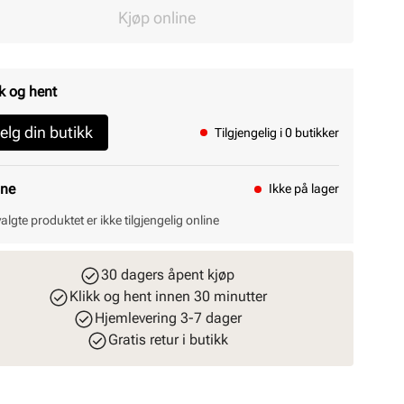
Kjøp online
k og hent
elg din butikk
Tilgjengelig i 0 butikker
ine
Ikke på lager
valgte produktet er ikke tilgjengelig online
30 dagers åpent kjøp
Klikk og hent innen 30 minutter
Hjemlevering 3-7 dager
Gratis retur i butikk