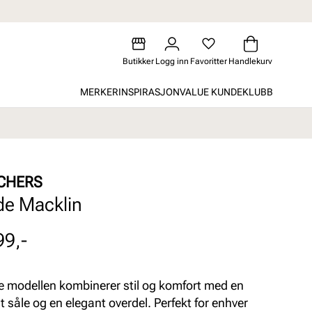
Butikker
Logg inn
Favoritter
Handlekurv
MERKER
INSPIRASJON
VALUE KUNDEKLUBB
CHERS
de Macklin
99,-
 modellen kombinerer stil og komfort med en
t såle og en elegant overdel. Perfekt for enhver