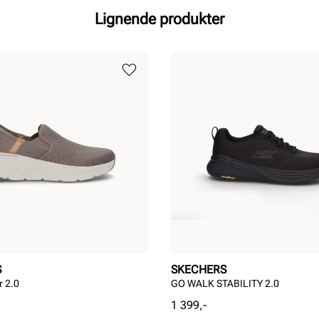
Lignende produkter
S
SKECHERS
r 2.0
GO WALK STABILITY 2.0
Pris
1 399,-