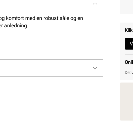
og komfort med en robust såle og en
er anledning.
Klik
V
Onl
Det 