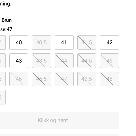
ning.
:
Brun
lse
:
47
5
40
40,5
41
41,5
42
5
43
43,5
44
44,5
45
5
46
46,5
47
47,5
48
5
Klikk og hent