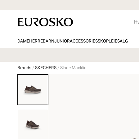
DAME
HERRE
BARN
JUNIOR
ACCESSORIES
SKOPLEIE
SALG
Brands
SKECHERS
Slade Macklin