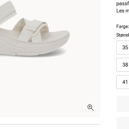
passf
hele 
Les 
Farge
Større
35
38
41