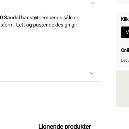
0 Sandal har støtdempende såle og
Klik
ssform. Lett og pustende design gir
V
Onl
Det 
Lignende produkter