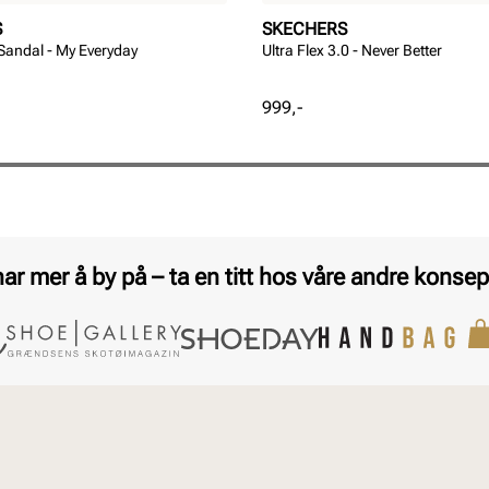
S
SKECHERS
 Sandal - My Everyday
Ultra Flex 3.0 - Never Better
Pris
999,-
har mer å by på – ta en titt hos våre andre konsep