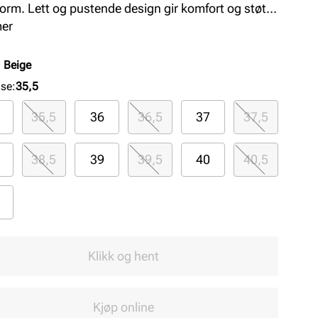
orm. Lett og pustende design gir komfort og støtte
dagen.
mer
:
Beige
lse
:
35,5
35,5
36
36,5
37
37,5
38,5
39
39,5
40
40,5
Klikk og hent
Kjøp online