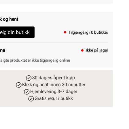
k og hent
elg din butikk
Tilgjengelig i 0 butikker
ine
Ikke på lager
valgte produktet er ikke tilgjengelig online
30 dagers åpent kjøp
Klikk og hent innen 30 minutter
Hjemlevering 3-7 dager
Gratis retur i butikk