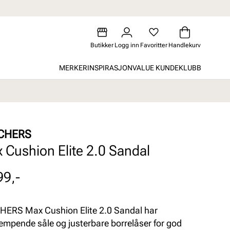
Butikker
Logg inn
Favoritter
Handlekurv
MERKER
INSPIRASJON
VALUE KUNDEKLUBB
CHERS
 Cushion Elite 2.0 Sandal
99,-
ERS Max Cushion Elite 2.0 Sandal har
empende såle og justerbare borrelåser for god