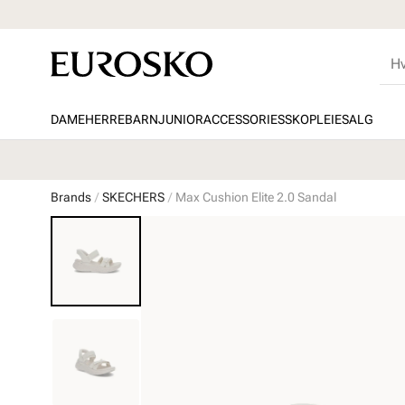
DAME
HERRE
BARN
JUNIOR
ACCESSORIES
SKOPLEIE
SALG
Brands
SKECHERS
Max Cushion Elite 2.0 Sandal