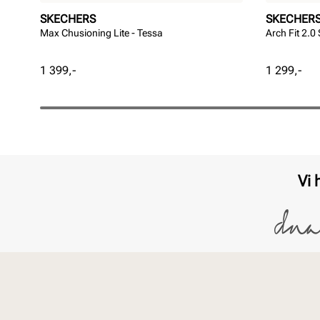
SKECHERS
SKECHER
Max Chusioning Lite - Tessa
Arch Fit 2.0
Pris
Pris
1 399,-
1 299,-
Vi 