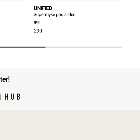
UNIFIED
SK
Supermyke poolslides
D'L
Pris
Pri
299,-
1 5
ter!