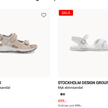
SALG
K
STOCKHOLM DESIGN GROU
dssandal
Myk skinnsandal
Rabattert
Ordinær
499,-
pris
pris
Ordinær pris
999,-