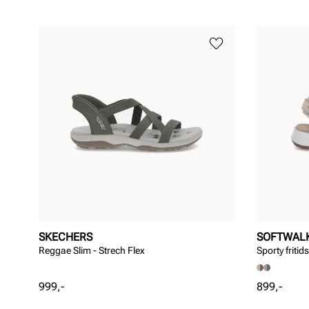
SKECHERS
SOFTWAL
Reggae Slim - Strech Flex
Sporty friti
Pris
Pris
999,-
899,-