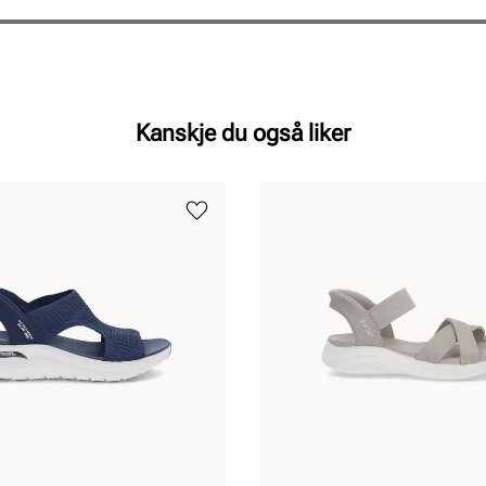
Pris
Pris
Kanskje du også liker