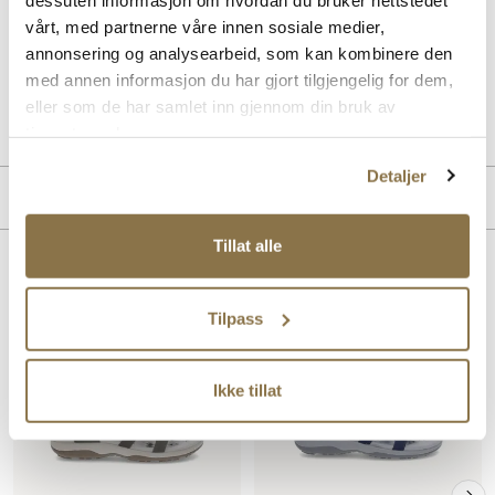
SKECHERS Max Cushion Elite 2.0 Sandal har støtdempende såle og
justerbare borrelåser for god passform. Lett og pustende design gir
vårt, med partnerne våre innen sosiale medier,
komfort og støtte hele dagen.
annonsering og analysearbeid, som kan kombinere den
med annen informasjon du har gjort tilgjengelig for dem,
Art. nr
41763409
eller som de har samlet inn gjennom din bruk av
Lev. art. nr
141631
tjenestene deres.
Detaljer
Merke
Tillat alle
Lignende produkter
Tilpass
Ikke tillat