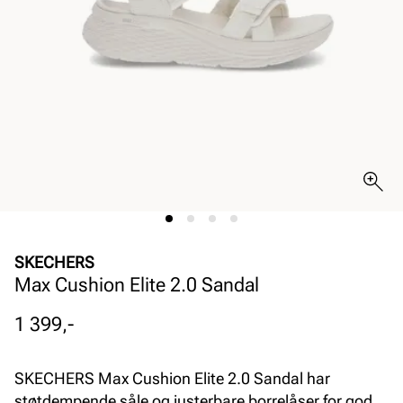
SKECHERS
Max Cushion Elite 2.0 Sandal
Pris
1 399,-
SKECHERS Max Cushion Elite 2.0 Sandal har
støtdempende såle og justerbare borrelåser for god