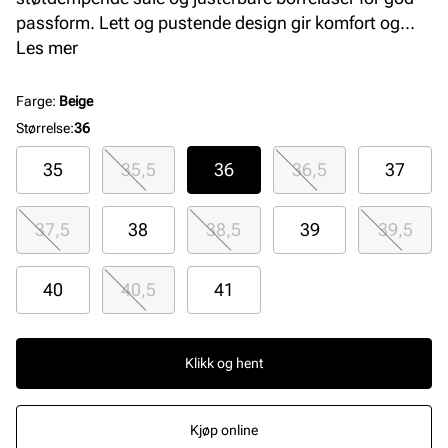
passform. Lett og pustende design gir komfort og
støtte hele dagen.
Les mer
Farge
:
Beige
Størrelse
:
36
35
35,5
36
36,5
37
37,5
38
38,5
39
39,5
40
40,5
41
Klikk og hent
Kjøp online