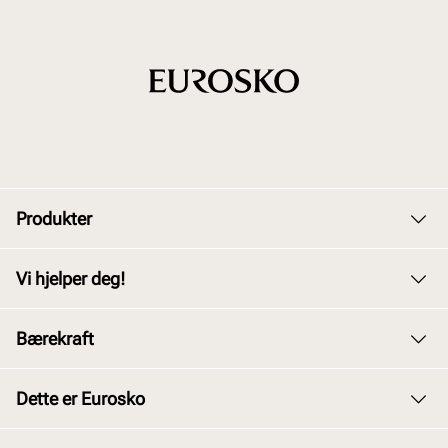
Produkter
Dame
Vi hjelper deg!
Herre
Kundeservice
Bærekraft
Barn
Bytte og retur
Junior
Vårt arbeid
Dette er Eurosko
Kjøpsbetingelser
Tilbehør
Våre policyer
Personvernerklæring
Om oss