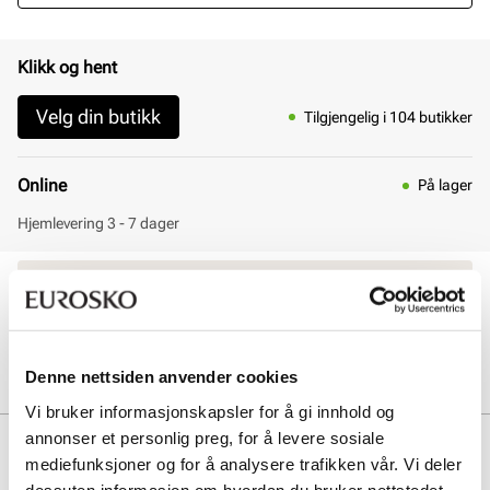
Klikk og hent
Velg din butikk
Tilgjengelig i 104 butikker
Online
På lager
Hjemlevering 3 - 7 dager
30 dagers åpent kjøp
Klikk og hent innen 30 minutter
Hjemlevering 3-7 dager
Gratis retur i butikk
Denne nettsiden anvender cookies
Vi bruker informasjonskapsler for å gi innhold og
annonser et personlig preg, for å levere sosiale
Beskrivelse
mediefunksjoner og for å analysere trafikken vår. Vi deler
dessuten informasjon om hvordan du bruker nettstedet