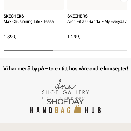
SKECHERS
SKECHERS
Max Chusioning Lite - Tessa
Arch Fit 2.0 Sandal - My Everyday
Pris
Pris
1 399,-
1 299,-
Vi har mer å by på – ta en titt hos våre andre konsepter!