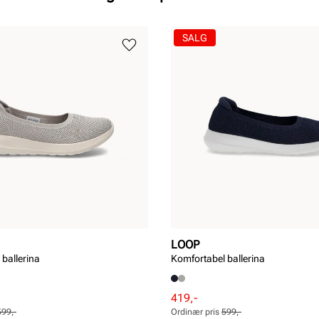
SALG
LOOP
ballerina
Komfortabel ballerina
Rabattert
Ordinær
419,-
pris
pris
599,-
Ordinær pris
599,-