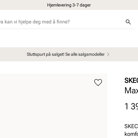
Hjemlevering 3-7 dager
30 dagers åpent kjøp
Sluttspurt på salget! Se alle salgsmodeller
SKE
Max
Pris
1 3
SKECH
komfo