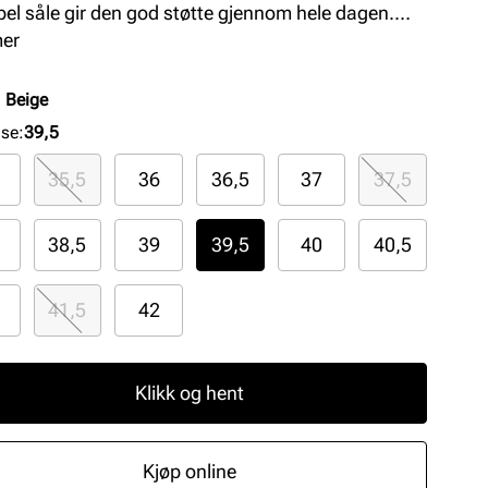
ibel såle gir den god støtte gjennom hele dagen.
kt for deg som ønsker en sporty og stilren sko med
mer
omfort til hverdagsbruk.
:
Beige
lse
:
39,5
35,5
36
36,5
37
37,5
38,5
39
39,5
40
40,5
41,5
42
Klikk og hent
Kjøp online