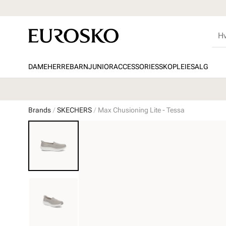
DAME
HERRE
BARN
JUNIOR
ACCESSORIES
SKOPLEIE
SALG
Brands
SKECHERS
Max Chusioning Lite - Tessa