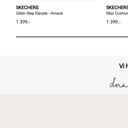
SKECHERS
SKECHER
Glide-Step Elevate - Amaze
Max Cushion
Pris
Pris
1 399,-
1 399,-
Vi 