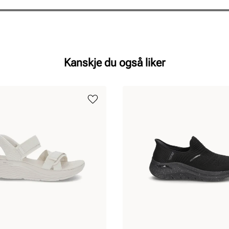
Pris
Pris
Kanskje du også liker