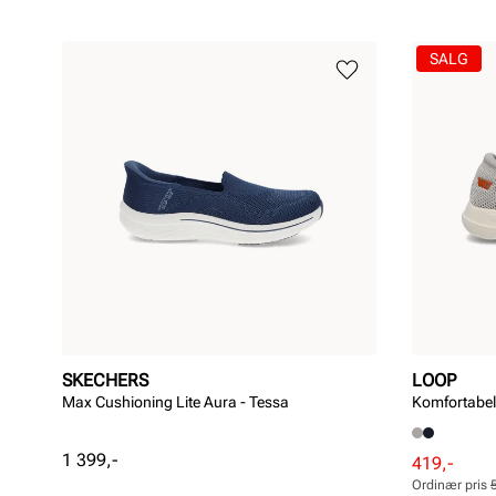
SALG
SKECHERS
LOOP
Max Cushioning Lite Aura - Tessa
Komfortabel 
Pris
1 399,-
Rabattert
Ordinær
419,-
pris
pris
Ordinær pris