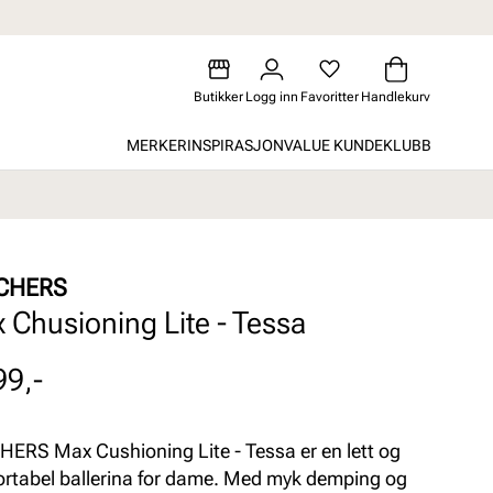
Butikker
Logg inn
Favoritter
Handlekurv
MERKER
INSPIRASJON
VALUE KUNDEKLUBB
CHERS
 Chusioning Lite - Tessa
99,-
ERS Max Cushioning Lite - Tessa er en lett og
rtabel ballerina for dame. Med myk demping og