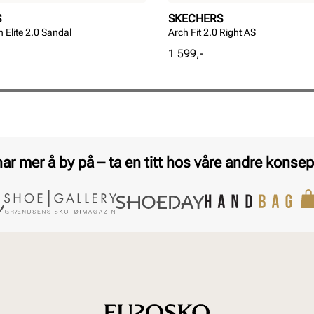
S
SKECHERS
 Elite 2.0 Sandal
Arch Fit 2.0 Right AS
Pris
1 599,-
har mer å by på – ta en titt hos våre andre konsep