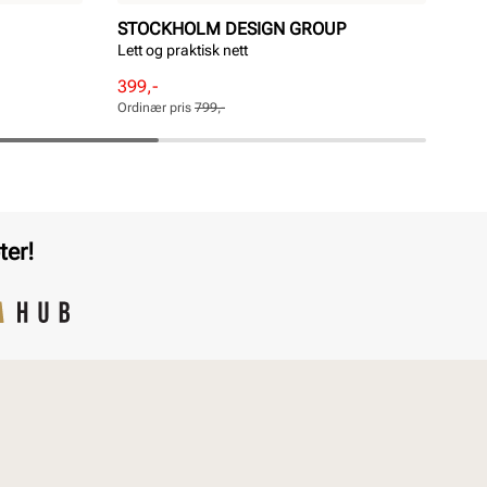
STOCKHOLM DESIGN GROUP
RI
Lett og praktisk nett
San
Pri
1 0
Rabattert
Ordinær
399,-
pris
pris
Ordinær pris
799,-
Pris
Pris
ter!