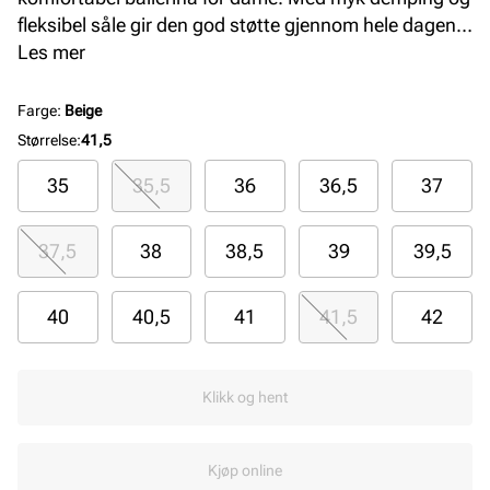
fleksibel såle gir den god støtte gjennom hele dagen.
Perfekt for deg som ønsker en sporty og stilren sko
Les mer
med høy komfort til hverdagsbruk.
Farge
:
Beige
Størrelse
:
41,5
35
35,5
36
36,5
37
37,5
38
38,5
39
39,5
40
40,5
41
41,5
42
Klikk og hent
Kjøp online