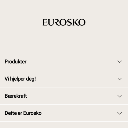
Produkter
Dame
Vi hjelper deg!
Herre
Kundeservice
Bærekraft
Barn
Bytte og retur
Junior
Vårt arbeid
Dette er Eurosko
Kjøpsbetingelser
Tilbehør
Våre policyer
Personvernerklæring
Om oss