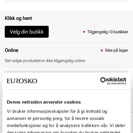
Klikk og hent
Velg din butikk
Tilgjengelig i 0 butikker
Online
Ikke på lager
Det valgte produktet er ikke tilgjengelig online
30 dagers åpent kjøp
Klikk og hent innen 30 minutter
Hjemlevering 3-7 dager
Gratis retur i butikk
Denne nettsiden anvender cookies
Vi bruker informasjonskapsler for å gi innhold og
annonser et personlig preg, for å levere sosiale
Beskrivelse
mediefunksjoner og for å analysere trafikken vår. Vi deler
dessuten informasjon om hvordan du bruker nettstedet