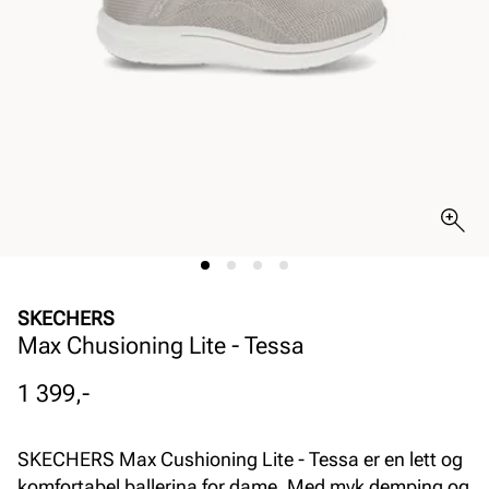
SKECHERS
Max Chusioning Lite - Tessa
Pris
1 399,-
SKECHERS Max Cushioning Lite - Tessa er en lett og
komfortabel ballerina for dame. Med myk demping og