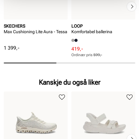
SKECHERS
LOOP
Max Cushioning Lite Aura - Tessa
Komfortabel ballerina
Pris
1 399,-
Rabattert
Ordinær
419,-
pris
pris
Ordinær pris
599,-
Pris
Pris
Kanskje du også liker