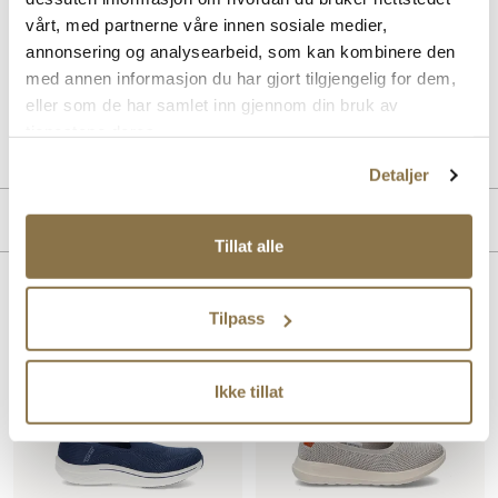
SKECHERS Max Cushioning Lite - Tessa er en lett og komfortabel
ballerina for dame. Med myk demping og fleksibel såle gir den god
vårt, med partnerne våre innen sosiale medier,
støtte gjennom hele dagen. Perfekt for deg som ønsker en sporty og
annonsering og analysearbeid, som kan kombinere den
stilren sko med høy komfort til hverdagsbruk.
med annen informasjon du har gjort tilgjengelig for dem,
eller som de har samlet inn gjennom din bruk av
Art. nr
43763400
tjenestene deres.
Lev. art. nr
137464
Detaljer
Merke
Tillat alle
Lignende produkter
Tilpass
SALG
Ikke tillat