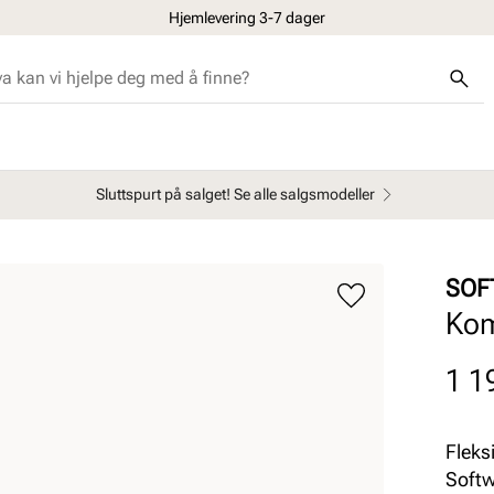
Hjemlevering 3-7 dager
Sluttspurt på salget! Se alle salgsmodeller
SOF
Kom
Pris
1 1
Fleks
Softw