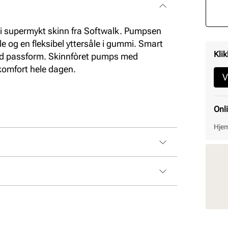
i supermykt skinn fra Softwalk. Pumpsen
e og en fleksibel yttersåle i gummi. Smart
Klik
god passform. Skinnfòret pumps med
komfort hele dagen.
V
Onl
Hjem