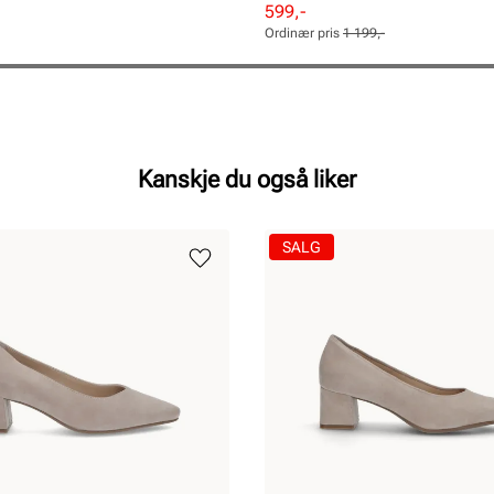
Rabattert
Ordinær
599,-
pris
pris
Ordinær pris
1 199,-
Pris
Pris
Kanskje du også liker
SALG