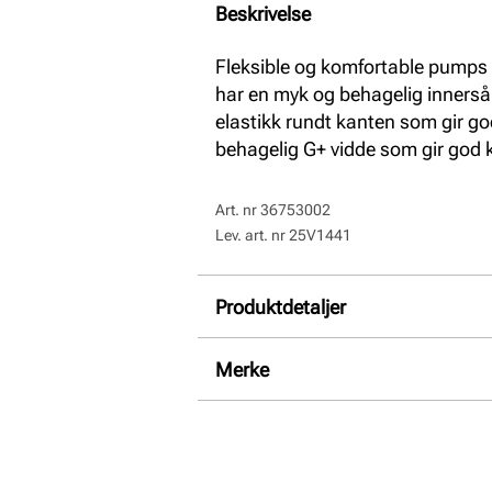
Beskrivelse
Fleksible og komfortable pumps 
har en myk og behagelig innersål
elastikk rundt kanten som gir 
behagelig G+ vidde som gir god 
Art. nr
36753002
Lev. art. nr
25V1441
Produktdetaljer
Overdel:
Skinn
Merke
For:
Skinn