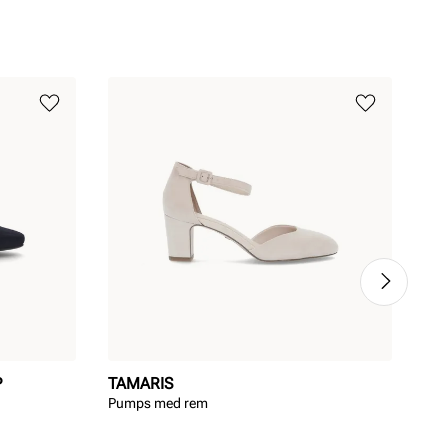
P
TAMARIS
ST
Pumps med rem
Kla