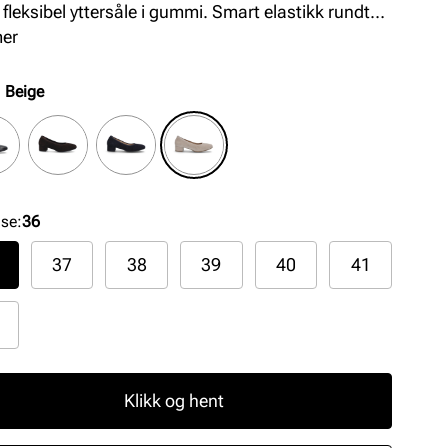
 fleksibel yttersåle i gummi. Smart elastikk rundt
n som gir god passform. Skinnfòret pumps med
mer
elig G+ vidde som gir god komfort hele dagen.
:
Beige
lse
:
36
37
38
39
40
41
Klikk og hent