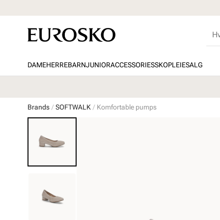
DAME
HERRE
BARN
JUNIOR
ACCESSORIES
SKOPLEIE
SALG
Brands
SOFTWALK
Komfortable pumps