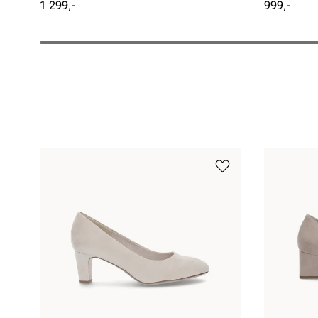
Pris
Pris
1 299,-
999,-