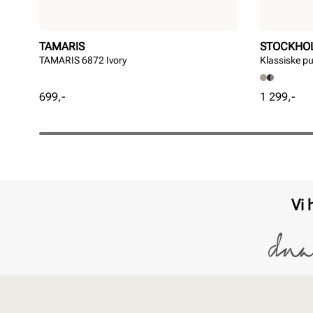
TAMARIS
STOCKHO
TAMARIS 6872 Ivory
Klassiske 
Pris
Pris
699,-
1 299,-
Vi 