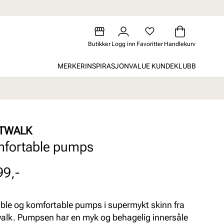
Butikker
Logg inn
Favoritter
Handlekurv
MERKER
INSPIRASJON
VALUE KUNDEKLUBB
TWALK
fortable pumps
99,-
ible og komfortable pumps i supermykt skinn fra
alk. Pumpsen har en myk og behagelig innersåle