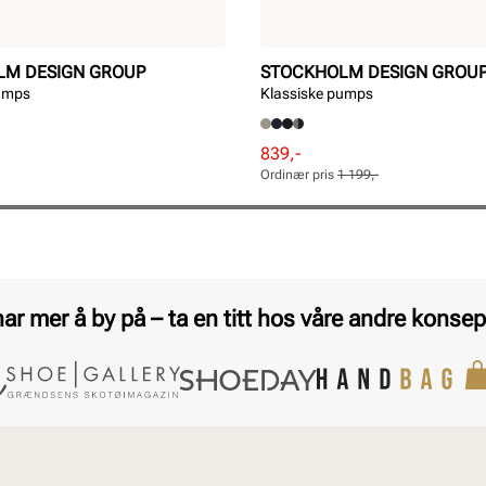
LM DESIGN GROUP
STOCKHOLM DESIGN GROU
pumps
Klassiske pumps
Rabattert
Ordinær
839,-
pris
pris
Ordinær pris
1 199,-
Pris
Pris
har mer å by på – ta en titt hos våre andre konsep