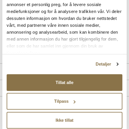
annonser et personlig preg, for å levere sosiale
Fleksible og komfortable pumps i supermykt skinn fra Softwalk.
mediefunksjoner og for å analysere trafikken vår. Vi deler
Pumpsen har en myk og behagelig innersåle og en fleksibel yttersåle
dessuten informasjon om hvordan du bruker nettstedet
i gummi. Smart elastikk rundt kanten som gir god passform.
vårt, med partnerne våre innen sosiale medier,
Skinnfòret pumps med behagelig G+ vidde som gir god komfort hele
dagen.
annonsering og analysearbeid, som kan kombinere den
med annen informasjon du har gjort tilgjengelig for dem,
eller som de har samlet inn gjennom din bruk av
Art. nr
36753002
tjenestene deres.
Lev. art. nr
25V1441
Detaljer
Produktdetaljer
Tillat alle
Overdel:
Skinn
Merke
For:
Skinn
Tilpass
Lignende produkter
Ikke tillat
SALG