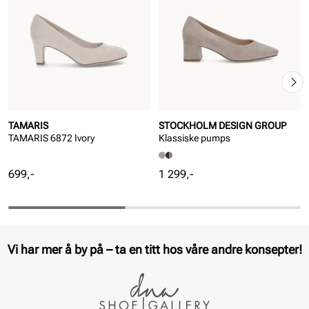
TAMARIS
STOCKHOLM DESIGN GROUP
TAMARIS 6872 Ivory
Klassiske pumps
Pris
Pris
699,-
1 299,-
Vi har mer å by på – ta en titt hos våre andre konsepter!