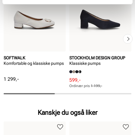
SOFTWALK
STOCKHOLM DESIGN GROUP
Komfortable og klassiske pumps
Klassiske pumps
Pris
1 299,-
Rabattert
Ordinær
599,-
pris
pris
Ordinær pris
1 199,-
Pris
Pris
Kanskje du også liker