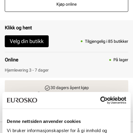
Kjøp online
Klikk og hent
Velg din butikk
Tilgjengelig i 85 butikker
Online
På lager
Hjemlevering 3 - 7 dager
30 dagers åpent kjøp
Klikk og hent innen 30 minutter
Hjemlevering 3-7 dager
Gratis retur i butikk
Denne nettsiden anvender cookies
Beskrivelse
Vi bruker informasjonskapsler for å gi innhold og