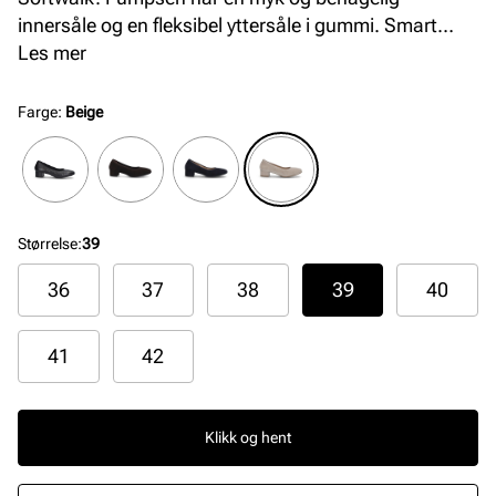
innersåle og en fleksibel yttersåle i gummi. Smart
elastikk rundt kanten som gir god passform.
Les mer
Skinnfòret pumps med behagelig G+ vidde som gir
god komfort hele dagen.
Farge
:
Beige
Størrelse
:
39
36
37
38
39
40
41
42
Klikk og hent