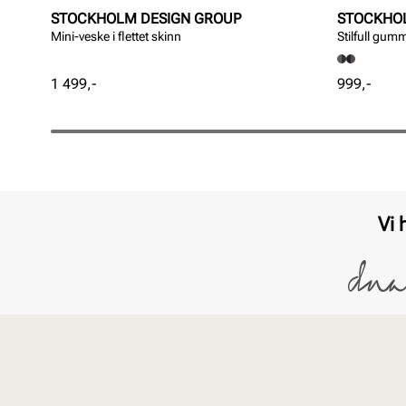
STOCKHOLM DESIGN GROUP
STOCKHO
Mini-veske i flettet skinn
Stilfull gum
Pris
Pris
1 499,-
999,-
Vi 