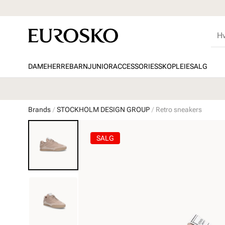
DAME
HERRE
BARN
JUNIOR
ACCESSORIES
SKOPLEIE
SALG
Brands
STOCKHOLM DESIGN GROUP
Retro sneakers
SALG