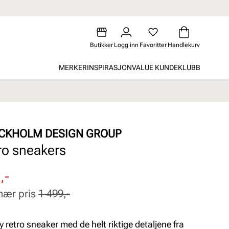
Butikker
Logg inn
Favoritter
Handlekurv
MERKER
INSPIRASJON
VALUE KUNDEKLUBB
CKHOLM DESIGN GROUP
ro sneakers
attert
inær
,-
nær pris
1 499,-
y retro sneaker med de helt riktige detaljene fra