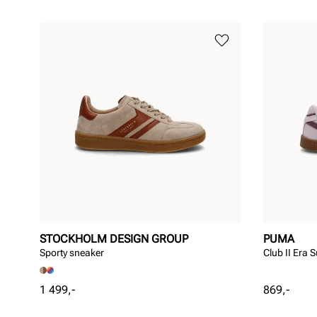
STOCKHOLM DESIGN GROUP
PUMA
Sporty sneaker
Club II Era 
Pris
Pris
1 499,-
869,-