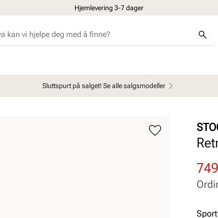
Hjemlevering 3-7 dager
Sluttspurt på salget! Se alle salgsmodeller
STO
Ret
Rab
Ord
749
pris
pris
Ordi
Pris
Pris
Sport