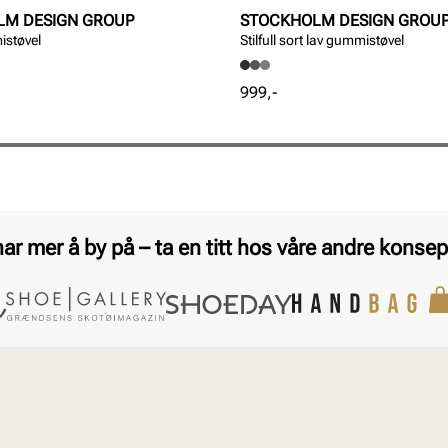
LM DESIGN GROUP
STOCKHOLM DESIGN GROU
mistøvel
Stilfull sort lav gummistøvel
Pris
999,-
har mer å by på – ta en titt hos våre andre konsep