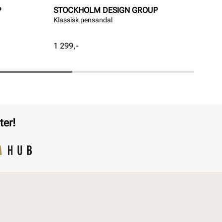
P
STOCKHOLM DESIGN GROUP
ST
Klassisk pensandal
Kla
Pris
Pri
1 299,-
1 1
ter!