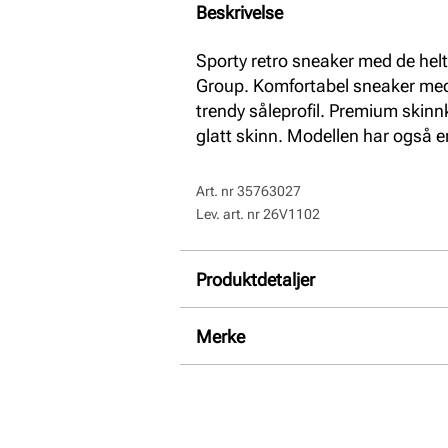
Beskrivelse
Sporty retro sneaker med de helt
Group. Komfortabel sneaker med 
trendy såleprofil. Premium skinn
glatt skinn. Modellen har også e
Art. nr
35763027
Lev. art. nr
26V1102
Produktdetaljer
Overdel:
Skinn
Merke
For:
Textil
Innersåle:
Skinn
Hælhøyde:
25 mm