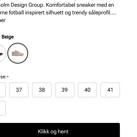
olm Design Group. Komfortabel sneaker med en
e fotball inspirert silhuett og trendy såleprofil.
um skinnkvaliteter i en kombinasjon av semsket
mer
att skinn. Modellen har også en myk og uttagbar
åle i skinn.
:
Beige
lse
:
-
37
38
39
40
41
Klikk og hent