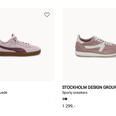
STOCKHOLM DESIGN GROU
Suede
Sporty sneakers
Pris
1 299,-