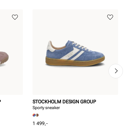
P
STOCKHOLM DESIGN GROUP
AD
Sporty sneaker
VL 
Pris
Pri
1 499,-
799