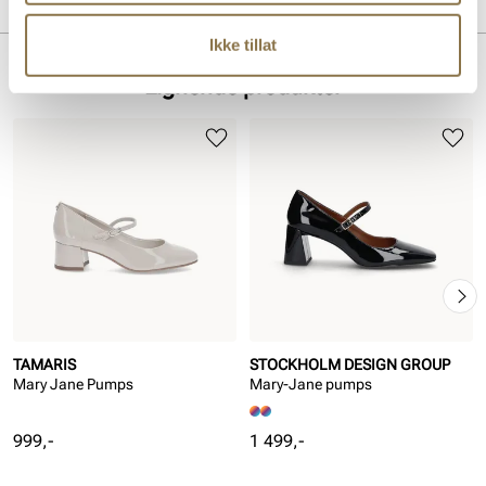
Merke
For:
Skinn
Såle:
Syntet/Gummi
Ikke tillat
Lignende produkter
TAMARIS
STOCKHOLM DESIGN GROUP
Mary Jane Pumps
Mary-Jane pumps
Pris
Pris
999,-
1 499,-