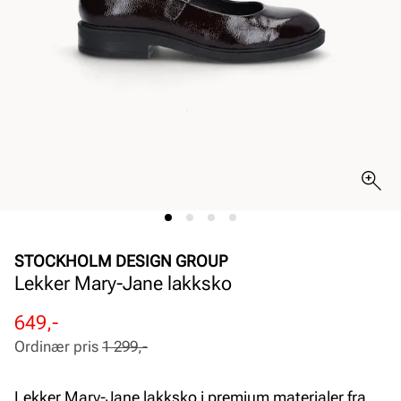
STOCKHOLM DESIGN GROUP
Lekker Mary-Jane lakksko
Rabattert
Ordinær
649,-
pris
pris
Ordinær pris
1 299,-
Pris
Pris
Lekker Mary-Jane lakksko i premium materialer fra