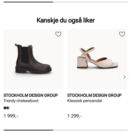
Kanskje du også liker
STOCKHOLM DESIGN GROUP
STOCKHOLM DESIGN GROUP
Trendy chelseaboot
Klassisk pensandal
Pris
Pris
1 999,-
1 299,-