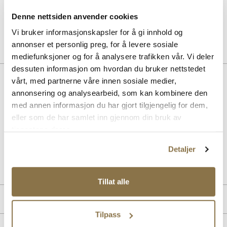
BERGAL
Bergal Support
Denne nettsiden anvender cookies
Pris
199,-
Vi bruker informasjonskapsler for å gi innhold og
annonser et personlig preg, for å levere sosiale
mediefunksjoner og for å analysere trafikken vår. Vi deler
dessuten informasjon om hvordan du bruker nettstedet
Beskrivelse
vårt, med partnerne våre innen sosiale medier,
annonsering og analysearbeid, som kan kombinere den
Lekker Mary-Jane lakksko i premium materialer fra Stockholm
med annen informasjon du har gjort tilgjengelig for dem,
Design Group. Skinnfôret på en komfortabel lest med en klassisk og
eller som de har samlet inn gjennom din bruk av
pen gummisåle. Med sin pene og praktiske spenne over vristen kan
denne pyntes både opp og ned. Et lekkert tilbehør med topp komfort.
tjenestene deres.
Detaljer
Art. nr
31357007
Lev. art. nr
25H1109
Tillat alle
Produktdetaljer
Tilpass
Overdel:
Skinn