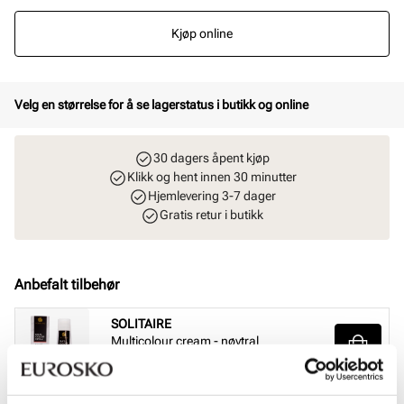
Kjøp online
Velg en størrelse for å se lagerstatus i butikk og online
30 dagers åpent kjøp
Klikk og hent innen 30 minutter
Hjemlevering 3-7 dager
Gratis retur i butikk
Anbefalt tilbehør
SOLITAIRE
Multicolour cream - nøytral
Pris
99,-