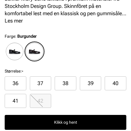
Stockholm Design Group. Skinnfôret på en
komfortabel lest med en klassisk og pen gummisåle.
Med sin pene og praktiske spenne over vristen kan
Les mer
denne pyntes både opp og ned. Et lekkert tilbehør
med topp komfort.
Farge
:
Burgunder
Størrelse
:
-
36
37
38
39
40
41
42
Klikk og hent