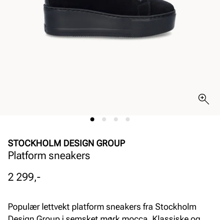
STOCKHOLM DESIGN GROUP
Platform sneakers
Pris
2 299,-
Populær lettvekt platform sneakers fra Stockholm
Design Group i semsket mørk mocca. Klassiske og