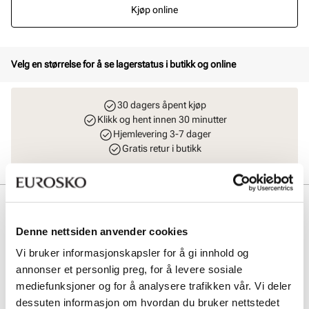
Kjøp online
Velg en størrelse for å se lagerstatus i butikk og online
30 dagers åpent kjøp
Klikk og hent innen 30 minutter
Hjemlevering 3-7 dager
Gratis retur i butikk
Beskrivelse
Denne nettsiden anvender cookies
Populær lettvekt platform sneakers fra Stockholm Design Group i
semsket mørk mocca. Klassiske og elegante sko som passer like
Vi bruker informasjonskapsler for å gi innhold og
godt til jeans som til kjole. Skoen er håndlaget i Portugal med
annonser et personlig preg, for å levere sosiale
premium skinnmaterialer og såle fra XtraLight, som er en patentert
kvalitetssåle i ekstra lett materiale.
mediefunksjoner og for å analysere trafikken vår. Vi deler
dessuten informasjon om hvordan du bruker nettstedet