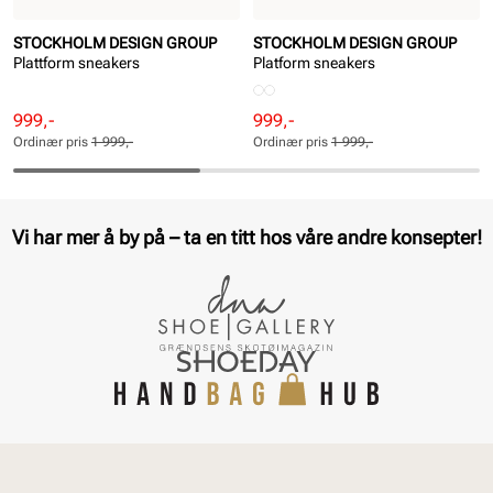
STOCKHOLM DESIGN GROUP
STOCKHOLM DESIGN GROUP
Plattform sneakers
Platform sneakers
Rabattert
Ordinær
Rabattert
Ordinær
999,-
999,-
pris
pris
pris
pris
Ordinær pris
1 999,-
Ordinær pris
1 999,-
Pris
Pris
Pris
Pris
Vi har mer å by på – ta en titt hos våre andre konsepter!