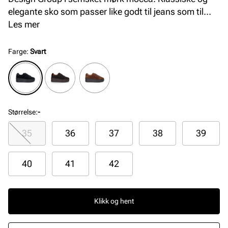
elegante sko som passer like godt til jeans som til
kjole. Skoen er håndlaget i Portugal med premium
Les mer
skinnmaterialer og såle fra XtraLight, som er en
patentert kvalitetssåle i ekstra lett materiale.
Farge
:
Svart
Størrelse
:
-
35
36
37
38
39
40
41
42
Klikk og hent