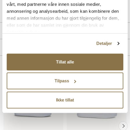
vårt, med partnerne våre innen sosiale medier,
Art. nr
35167019
annonsering og analysearbeid, som kan kombinere den
Lev. art. nr
26H1114
med annen informasjon du har gjort tilgjengelig for dem,
eller som de har samlet inn gjennom din bruk av
Produktdetaljer
tjenestene deres.
Detaljer
Overdel:
Skinn
Merke
For:
Skinn
Såle:
Syntet/Gummi
Tillat alle
Lignende produkter
Tilpass
SALG
Ikke tillat