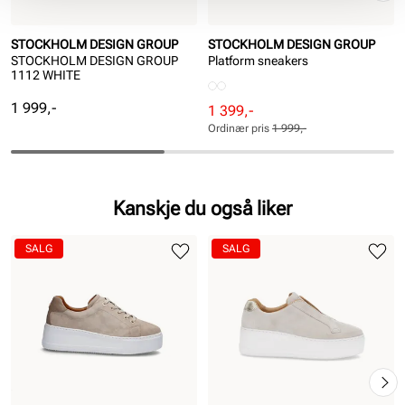
STOCKHOLM DESIGN GROUP
STOCKHOLM DESIGN GROUP
STOCKHOLM DESIGN GROUP
Platform sneakers
1112 WHITE
Pris
1 999,-
Rabattert
Ordinær
1 399,-
pris
pris
Ordinær pris
1 999,-
Pris
Pris
Kanskje du også liker
SALG
SALG