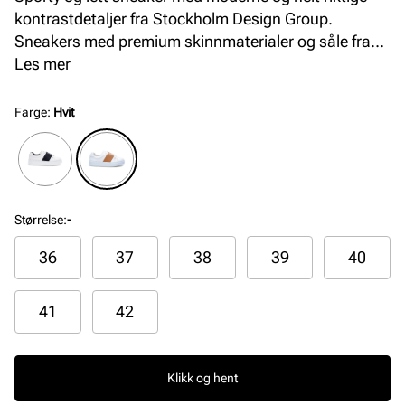
kontrastdetaljer fra Stockholm Design Group.
Sneakers med premium skinnmaterialer og såle fra
XtraLight, som er en patentert kvalitetssåle i ekstra
Les mer
lett materiale som gir god komfort.
Farge
:
Hvit
Størrelse
:
-
36
37
38
39
40
41
42
Klikk og hent