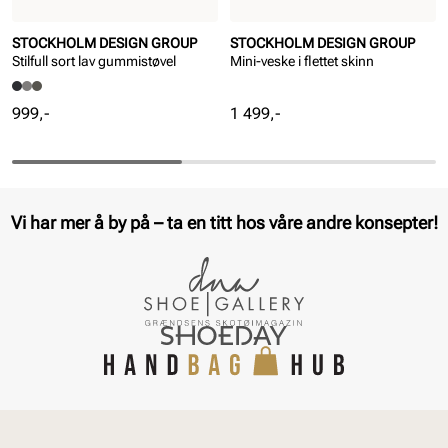
STOCKHOLM DESIGN GROUP
STOCKHOLM DESIGN GROUP
Stilfull sort lav gummistøvel
Mini-veske i flettet skinn
Pris
Pris
999,-
1 499,-
Vi har mer å by på – ta en titt hos våre andre konsepter!