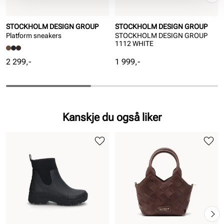
STOCKHOLM DESIGN GROUP
STOCKHOLM DESIGN GROUP
Platform sneakers
STOCKHOLM DESIGN GROUP
1112 WHITE
Pris
Pris
2 299,-
1 999,-
Kanskje du også liker