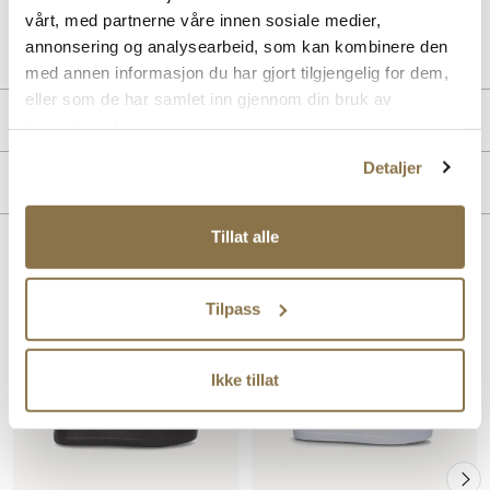
vårt, med partnerne våre innen sosiale medier,
Art. nr
32663025
annonsering og analysearbeid, som kan kombinere den
Lev. art. nr
26V1117
med annen informasjon du har gjort tilgjengelig for dem,
eller som de har samlet inn gjennom din bruk av
Produktdetaljer
tjenestene deres.
Detaljer
Overdel:
Nappa skinn
Merke
For:
Syntet
Hælhøyde:
40 mm
Tillat alle
Lignende produkter
Tilpass
Ikke tillat