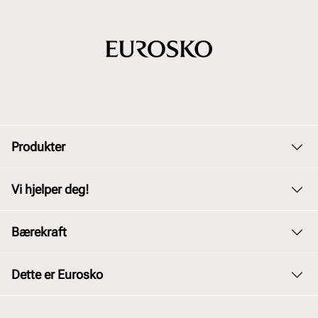
Produkter
Dame
Vi hjelper deg!
Herre
Kundeservice
Bærekraft
Barn
Bytte og retur
Junior
Vårt arbeid
Dette er Eurosko
Kjøpsbetingelser
Tilbehør
Våre policyer
Personvernerklæring
Om oss