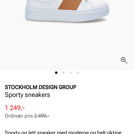
STOCKHOLM DESIGN GROUP
Sporty sneakers
Rabattert
Ordinær
1 249,-
pris
pris
Ordinær pris
2 499,-
Pris
Pris
Sporty og lett sneaker med moderne og helt riktige