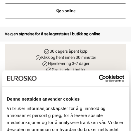
Kjøp online
Velg en størrelse for å se lagerstatus i butikk og online
30 dagers åpent kjøp
Klikk og hent innen 30 minutter
Hjemlevering 3-7 dager
Gratis retur i butikk
Beskrivelse
Denne nettsiden anvender cookies
Sporty og lett sneaker med moderne og helt riktige kontrastdetaljer
Vi bruker informasjonskapsler for å gi innhold og
fra Stockholm Design Group. Sneakers med premium
annonser et personlig preg, for å levere sosiale
skinnmaterialer og såle fra XtraLight, som er en patentert
kvalitetssåle i ekstra lett materiale som gir god komfort.
mediefunksjoner og for å analysere trafikken vår. Vi deler
dessuten informasjon om hvordan du bruker nettstedet