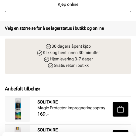
Kjøp online
Velg en størrelse for å se lagerstatus i butikk og online
30 dagers åpent kjøp
Klikk og hent innen 30 minutter
Hjemlevering 3-7 dager
Gratis retur i butikk
Anbefalt tilbehør
SOLITAIRE
Magic Protector impregneringsspray
Pris
169,-
SOLITAIRE
Suede & nubuck renovator - Nøytral