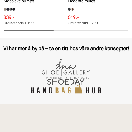
Klassiske pumps
Elegante mules
Rabattert
Ordinær
Rabattert
Ordinær
839,-
649,-
pris
pris
pris
pris
Ordinær pris
1 199,-
Ordinær pris
1 299,-
Pris
Pris
Pris
Pris
Vi har mer å by på – ta en titt hos våre andre konsepter!