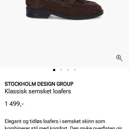
STOCKHOLM DESIGN GROUP
Klassisk semsket loafers
Pris
1 499,-
Elegant og tidløs loafers i semsket skinn som
kombinerer stil med komfort. Den myke overflaten gir