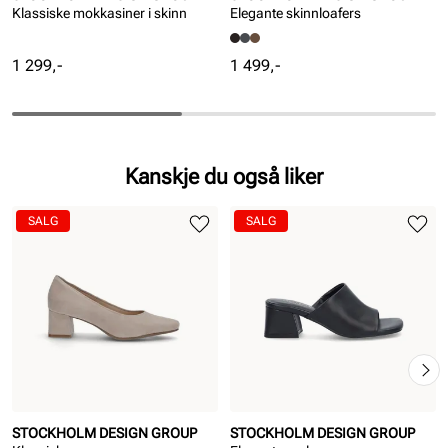
Klassiske mokkasiner i skinn
Elegante skinnloafers
Pris
Pris
1 299,-
1 499,-
Kanskje du også liker
SALG
SALG
STOCKHOLM DESIGN GROUP
STOCKHOLM DESIGN GROUP