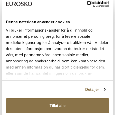
Pris
99,-
SOLITAIRE
Denne nettsiden anvender cookies
Combi Care Foam skovask
Pris
99,-
Vi bruker informasjonskapsler for å gi innhold og
annonser et personlig preg, for å levere sosiale
mediefunksjoner og for å analysere trafikken vår. Vi deler
dessuten informasjon om hvordan du bruker nettstedet
vårt, med partnerne våre innen sosiale medier,
Beskrivelse
annonsering og analysearbeid, som kan kombinere den
med annen informasjon du har gjort tilgjengelig for dem,
Elegant og tidløs loafers i semsket skinn som kombinerer stil med
komfort. Den myke overflaten gir et luksuriøst preg, mens den
eller som de har samlet inn gjennom din bruk av
klassiske designen gjør den ideell for både hverdagsbruk og mer
tjenestene deres.
formelle anledninger. Med mykt skinnfòr og en fleksibel såle i
gummi, er denne mokasinen perfekt for deg som verdsetter både
Detaljer
estetikk og funksjonalitet.
Tillat alle
Art. nr
33267003
Lev. art. nr
26H1121