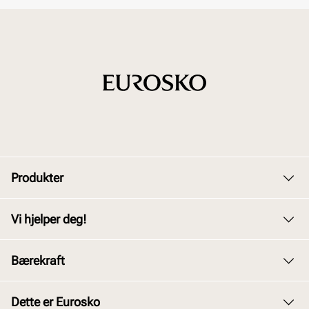
Produkter
Dame
Vi hjelper deg!
Herre
Kundeservice
Bærekraft
Barn
Bytte og retur
Junior
Vårt arbeid
Dette er Eurosko
Kjøpsbetingelser