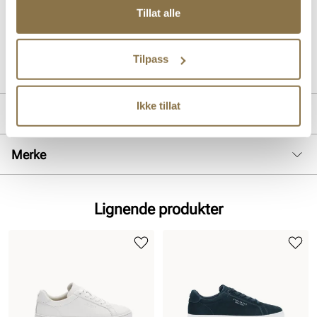
supermykt skinn. Komfortabel og skinnfòret sneaker med myk og
Tillat alle
fleksibel yttersåle som gir foten optimal komfort hele dagen.
Art. nr
35763006
Tilpass
Lev. art. nr
26V1122
Ikke tillat
Produktdetaljer
Overdel:
Skinn
Merke
For:
Skinn
Lignende produkter