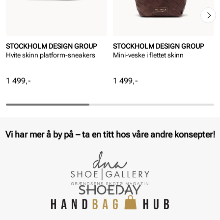
STOCKHOLM DESIGN GROUP
STOCKHOLM DESIGN GROUP
Hvite skinn platform-sneakers
Mini-veske i flettet skinn
Pris
Pris
1 499,-
1 499,-
Vi har mer å by på – ta en titt hos våre andre konsepter!