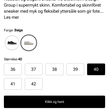
Group i supermykt skinn. Komfortabel og skinnfòret
sneaker med myk og fleksibel yttersåle som gir foten
optimal komfort hele dagen.
Les mer
Farge
:
Beige
Størrelse
:
40
36
37
38
39
40
41
42
Klikk og hent