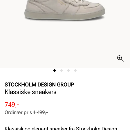
STOCKHOLM DESIGN GROUP
Klassiske sneakers
Rabattert
Ordinær
749,-
pris
pris
Ordinær pris
1 499,-
Pris
Pris
Klassisk og elegant sneaker fra Stockholm Design