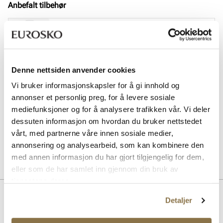
Anbefalt tilbehør
SOLITAIRE
Magic Protector impregneringsspray
Pris
169,-
Denne nettsiden anvender cookies
SOLITAIRE
Sneaker Magic cleaning sett
Vi bruker informasjonskapsler for å gi innhold og
Pris
229,-
annonser et personlig preg, for å levere sosiale
mediefunksjoner og for å analysere trafikken vår. Vi deler
SOLITAIRE
dessuten informasjon om hvordan du bruker nettstedet
Multicolour cream - nøytral
vårt, med partnerne våre innen sosiale medier,
Pris
99,-
annonsering og analysearbeid, som kan kombinere den
med annen informasjon du har gjort tilgjengelig for dem,
eller som de har samlet inn gjennom din bruk av
tjenestene deres.
Beskrivelse
Detaljer
Klassisk og elegant sneaker fra Stockholm Design Group i