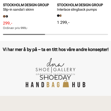
STOCKHOLM DESIGN GROUP
STOCKHOLM DESIGN GROUP
Slip-in sandal i skinn
Interlace slingback pumps
Pris
1 299,-
Rabattert
Ordinær
299,-
pris
pris
Ordinær pris
999,-
Pris
Pris
Vi har mer å by på – ta en titt hos våre andre konsepter!