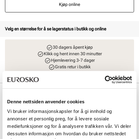
Kjøp online
Velg en størrelse for å se lagerstatus i butikk og online
30 dagers åpent kjøp
Klikk og hent innen 30 minutter
Hjemlevering 3-7 dager
Gratis retur i butikk
Beskrivelse
Denne nettsiden anvender cookies
Interlace ballerina fra Stockholm Design Group med et moderne og
firkantet tåparti. Ballerina sko med myke premium skinnmaterialer
Vi bruker informasjonskapsler for å gi innhold og
både innvendig og utvendig, som sammen med en komfortabel og
annonser et personlig preg, for å levere sosiale
fleksibel såle sørger for topp komfort hele dagen.
mediefunksjoner og for å analysere trafikken vår. Vi deler
dessuten informasjon om hvordan du bruker nettstedet
Art. nr
31163005