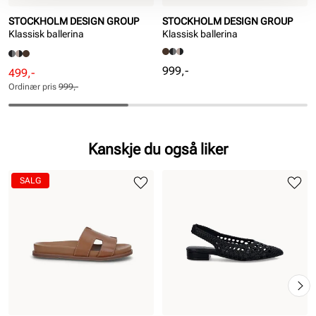
STOCKHOLM DESIGN GROUP
STOCKHOLM DESIGN GROUP
Klassisk ballerina
Klassisk ballerina
Pris
999,-
Rabattert
Ordinær
499,-
pris
pris
Ordinær pris
999,-
Pris
Pris
Kanskje du også liker
SALG