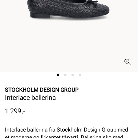
STOCKHOLM DESIGN GROUP
Interlace ballerina
Pris
1 299,-
Interlace ballerina fra Stockholm Design Group med
et moderne og firkantet tåparti. Ballerina sko med