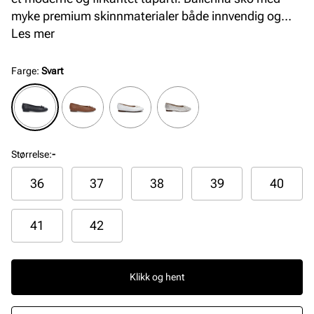
myke premium skinnmaterialer både innvendig og
utvendig, som sammen med en komfortabel og
Les mer
fleksibel såle sørger for topp komfort hele dagen.
Farge
:
Svart
Størrelse
:
-
36
37
38
39
40
41
42
Klikk og hent