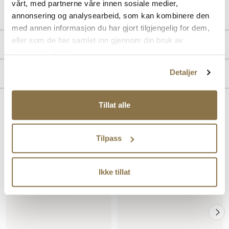
vårt, med partnerne våre innen sosiale medier,
Lev. art. nr
26V1134
annonsering og analysearbeid, som kan kombinere den
med annen informasjon du har gjort tilgjengelig for dem,
eller som de har samlet inn gjennom din bruk av
Produktdetaljer
tjenestene deres.
Overdel:
Skinn
Detaljer
Merke
For:
Skinn
Såle:
Gummi
Hælhøyde:
20 mm
Tillat alle
Lignende produkter
SALG
Tilpass
Ikke tillat