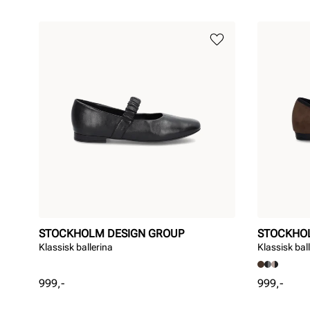
STOCKHOLM DESIGN GROUP
STOCKHO
Klassisk ballerina
Klassisk bal
Pris
Pris
999,-
999,-