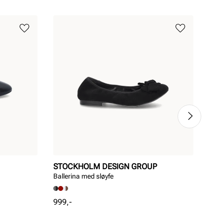
STOCKHOLM DESIGN GROUP
ED
Ballerina med sløyfe
Ele
Pris
Pri
999,-
699