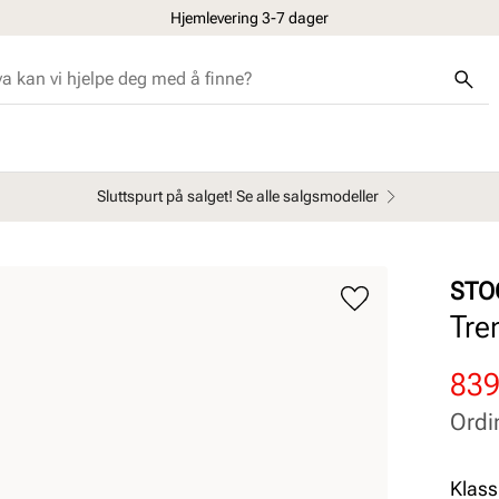
Hjemlevering 3-7 dager
Sluttspurt på salget! Se alle salgsmodeller
STO
Tre
Rab
Ord
839
pris
pris
Ordi
Pris
Pris
Klass