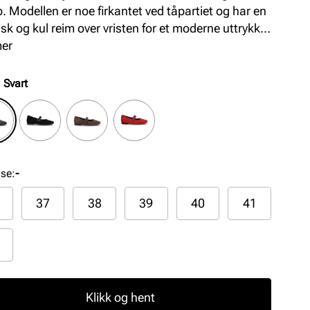
. Modellen er noe firkantet ved tåpartiet og har en
isk og kul reim over vristen for et moderne uttrykk.
skinn og en komfortabel fotseng sørger for god
mer
rt gjennom hele dagen.
:
Svart
lse
:
-
37
38
39
40
41
Klikk og hent