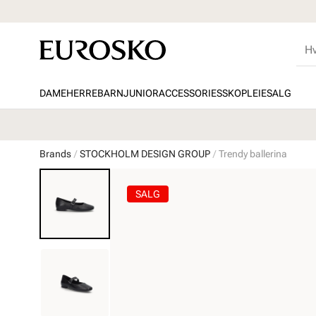
DAME
HERRE
BARN
JUNIOR
ACCESSORIES
SKOPLEIE
SALG
Brands
STOCKHOLM DESIGN GROUP
Trendy ballerina
SALG