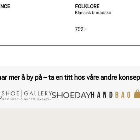
ANCE
FOLKLORE
Klassisk bunadsko
Pris
799,-
har mer å by på – ta en titt hos våre andre konsep