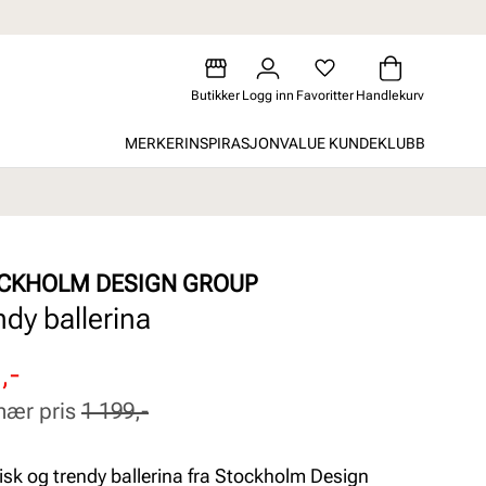
Butikker
Logg inn
Favoritter
Handlekurv
MERKER
INSPIRASJON
VALUE KUNDEKLUBB
CKHOLM DESIGN GROUP
ndy ballerina
attert
inær
,-
nær pris
1 199,-
isk og trendy ballerina fra Stockholm Design