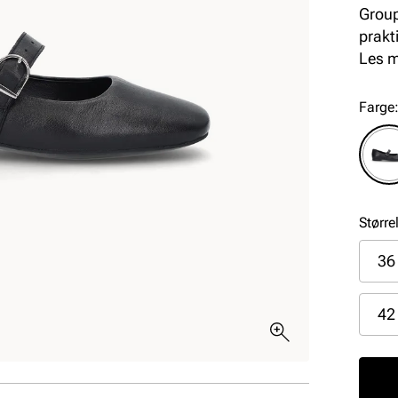
Group
prakt
Mykt 
Les 
komfo
Farge
Større
36
42