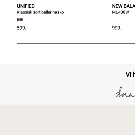
UNIFIED
NEW BAL
Klassisk sort ballerinasko
ML408W
Pris
Pris
599,-
999,-
Vi 