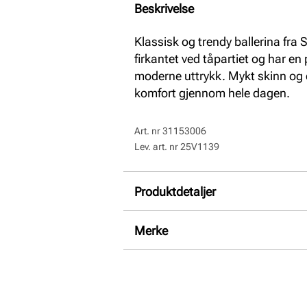
Beskrivelse
Klassisk og trendy ballerina fr
firkantet ved tåpartiet og har en 
moderne uttrykk. Mykt skinn og 
komfort gjennom hele dagen.
Art. nr
31153006
Lev. art. nr
25V1139
Produktdetaljer
Overdel:
Skinn
Merke
For:
Skinn