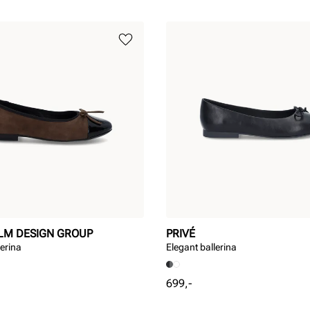
LM DESIGN GROUP
PRIVÉ
lerina
Elegant ballerina
Pris
699,-