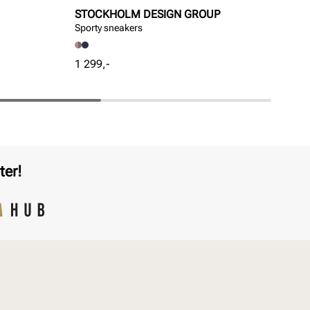
STOCKHOLM DESIGN GROUP
SO
Sporty sneakers
Shoe
Pris
Pri
1 299,-
99,
ter!