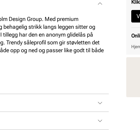
Klik
V
kholm Design Group. Med premium
 behagelig strikk langs leggen sitter og
 I tillegg har den en anonym glidelås på
Onl
eg. Trendy såleprofil som gir støvletten det
Hjem
både opp og ned og passer like godt til både