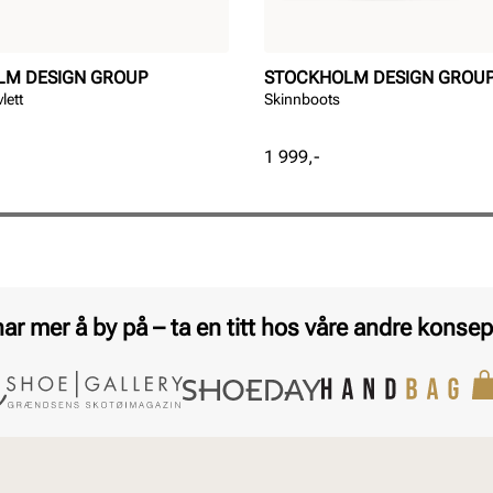
LM DESIGN GROUP
STOCKHOLM DESIGN GROU
lett
Skinnboots
Pris
1 999,-
har mer å by på – ta en titt hos våre andre konsep