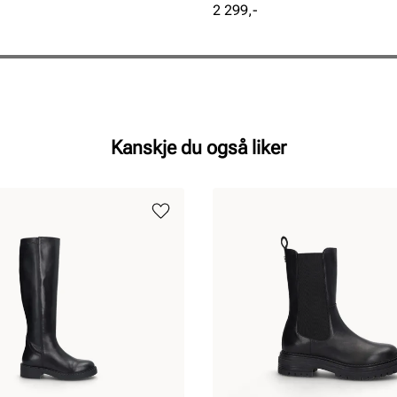
Pris
2 299,-
Kanskje du også liker