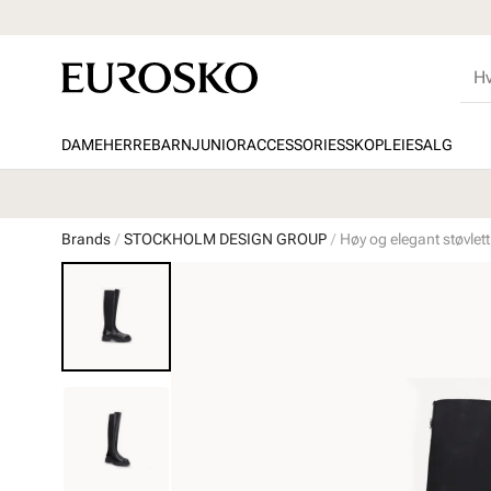
DAME
HERRE
BARN
JUNIOR
ACCESSORIES
SKOPLEIE
SALG
Brands
STOCKHOLM DESIGN GROUP
Høy og elegant støvlet