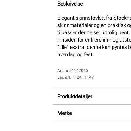
Beskrivelse
Elegant skinnstøvlett fra Stoc
skinnmaterialer og en praktisk og
tilpasser denne seg utrolig pent.
innsiden for enklere inn- og utst
"lille" ekstra, denne kan pyntes 
hverdag og fest.
Art. nr
51147015
Lev. art. nr
24H1147
Produktdetaljer
Overdel:
Skinn
Merke
For:
Textil