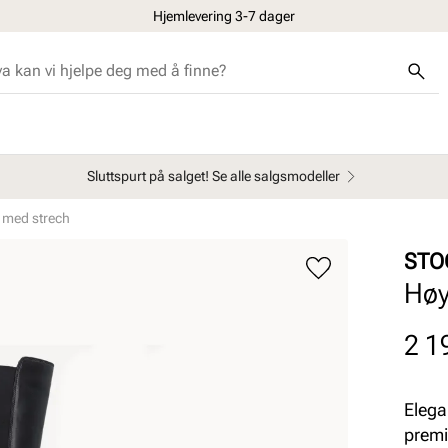
Hjemlevering 3-7 dager
Sluttspurt på salget! Se alle salgsmodeller
t med strech
STO
Høy
Pris
2 1
Elega
premi