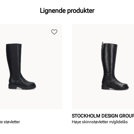
Lignende produkter
STOCKHOLM DESIGN GROU
e støvletter
Høye skinnstøvletter m/glidelås