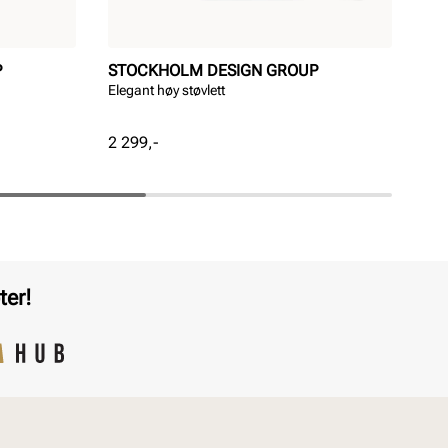
P
STOCKHOLM DESIGN GROUP
EF
Elegant høy støvlett
Eff
Pris
Pri
2 299,-
99,
ter!