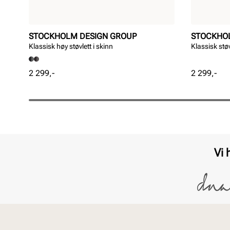
STOCKHOLM DESIGN GROUP
STOCKHO
Klassisk høy støvlett i skinn
Klassisk støv
Pris
Pris
2 299,-
2 299,-
Vi 