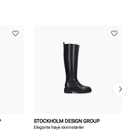
P
STOCKHOLM DESIGN GROUP
ST
Elegante høye skinnstøvler
Tren