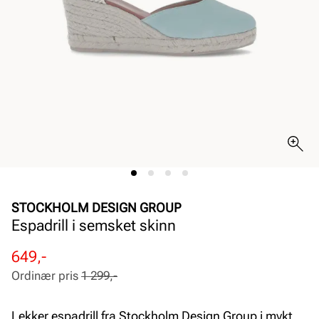
STOCKHOLM DESIGN GROUP
Espadrill i semsket skinn
Rabattert
Ordinær
649,-
pris
pris
Ordinær pris
1 299,-
Pris
Pris
Lekker espadrill fra Stockholm Design Group i mykt