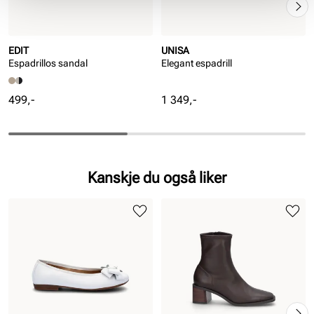
EDIT
UNISA
Espadrillos sandal
Elegant espadrill
Pris
Pris
499,-
1 349,-
Kanskje du også liker