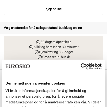
Kjøp online
Velg en størrelse for å se lagerstatus i butikk og online
30 dagers åpent kjøp
Klikk og hent innen 30 minutter
Hjemlevering 3-7 dager
Gratis retur i butikk
Beskrivelse
Denne nettsiden anvender cookies
Lekker espadrill fra Stockholm Design Group i mykt semsket skinn.
Vi bruker informasjonskapsler for å gi innhold og
Komfortabel og praktisk plattform kilesåle med en hæl på 7 cm.
Lukket tåparti med justerbar reim rundt ankelen, noe som gjør skoen
annonser et personlig preg, for å levere sosiale
stabil og komfortabel samtidig som den sitter utrolig pent på foten.
mediefunksjoner og for å analysere trafikken vår. Vi deler
Håndlaget i Spania med premium materialer.