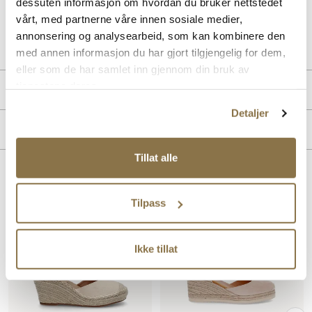
dessuten informasjon om hvordan du bruker nettstedet
vårt, med partnerne våre innen sosiale medier,
Art. nr
41463001
annonsering og analysearbeid, som kan kombinere den
Lev. art. nr
26V1147
med annen informasjon du har gjort tilgjengelig for dem,
eller som de har samlet inn gjennom din bruk av
tjenestene deres.
Produktdetaljer
Detaljer
Overdel:
Semsket skinn
Merke
For:
Syntet
Tillat alle
Lignende produkter
Tilpass
Ikke tillat