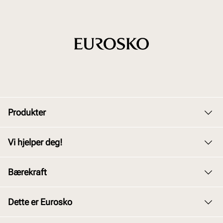
Produkter
Dame
Vi hjelper deg!
Herre
Kundeservice
Bærekraft
Barn
Bytte og retur
Junior
Vårt arbeid
Dette er Eurosko
Kjøpsbetingelser
Tilbehør
Våre policyer