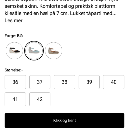
semsket skinn. Komfortabel og praktisk plattform
kilesåle med en hæl på 7 cm. Lukket tåparti med
justerbar reim rundt ankelen, noe som gjør skoen
Les mer
stabil og komfortabel samtidig som den sitter utrolig
pent på foten. Håndlaget i Spania med premium
Farge
:
Blå
materialer.
Størrelse
:
-
36
37
38
39
40
41
42
Klikk og hent