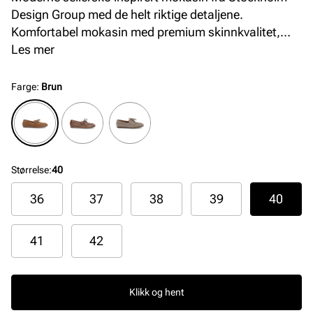
Design Group med de helt riktige detaljene.
Komfortabel mokasin med premium skinnkvalitet,
mykt skinnfòr og en fleksibel yttersåle i gummi som
Les mer
gir god komfort hele dagen.
Farge
:
Brun
Størrelse
:
40
36
37
38
39
40
41
42
Klikk og hent