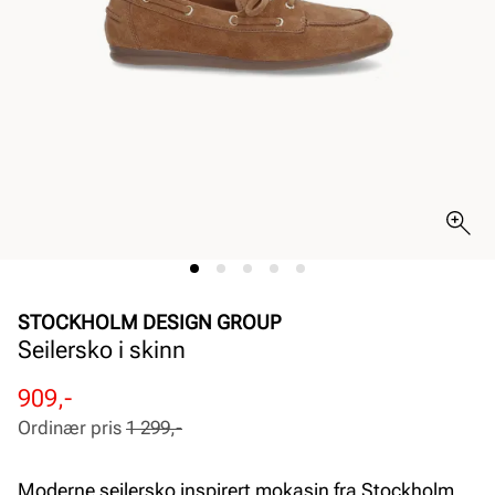
STOCKHOLM DESIGN GROUP
Seilersko i skinn
Rabattert
Ordinær
909,-
pris
pris
Ordinær pris
1 299,-
Pris
Pris
Moderne seilersko inspirert mokasin fra Stockholm