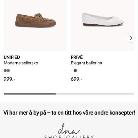
UNIFIED
PRIVÉ
Moderne seilersko
Elegant ballerina
Pris
Pris
999,-
699,-
Vi har mer å by på – ta en titt hos våre andre konsepter!