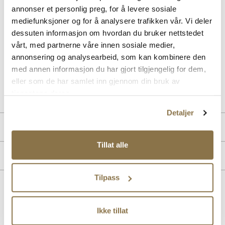
Beskrivelse
annonser et personlig preg, for å levere sosiale
mediefunksjoner og for å analysere trafikken vår. Vi deler
Moderne seilersko inspirert mokasin fra Stockholm Design Group
dessuten informasjon om hvordan du bruker nettstedet
med de helt riktige detaljene. Komfortabel mokasin med premium
vårt, med partnerne våre innen sosiale medier,
skinnkvalitet, mykt skinnfòr og en fleksibel yttersåle i gummi som gir
god komfort hele dagen.
annonsering og analysearbeid, som kan kombinere den
med annen informasjon du har gjort tilgjengelig for dem,
eller som de har samlet inn gjennom din bruk av
Art. nr
33263001
tjenestene deres.
Lev. art. nr
26V1151
Detaljer
Produktdetaljer
Tillat alle
Overdel:
Skinn
Merke
For:
Skinn
Tilpass
Lignende produkter
Ikke tillat