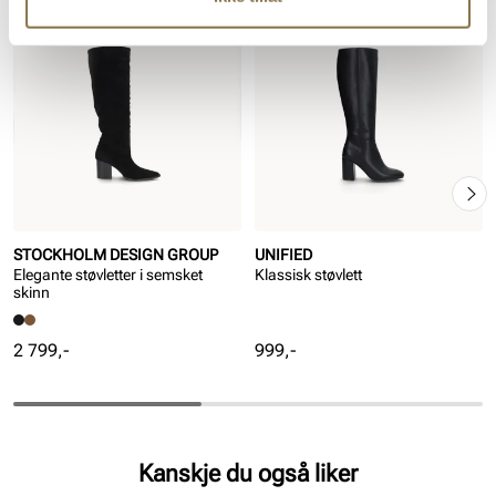
STOCKHOLM DESIGN GROUP
UNIFIED
Elegante støvletter i semsket
Klassisk støvlett
skinn
Pris
Pris
2 799,-
999,-
Kanskje du også liker