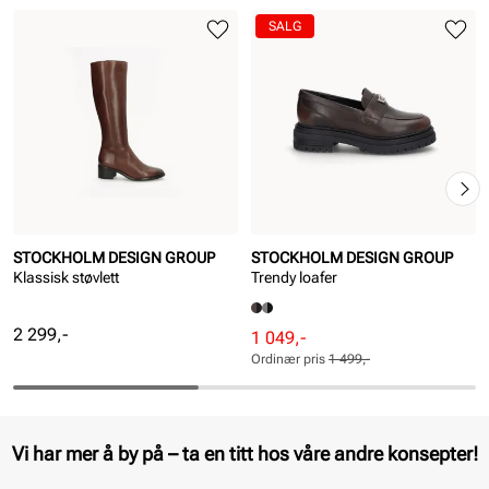
SALG
STOCKHOLM DESIGN GROUP
STOCKHOLM DESIGN GROUP
Klassisk støvlett
Trendy loafer
Pris
2 299,-
Rabattert
Ordinær
1 049,-
pris
pris
Ordinær pris
1 499,-
Pris
Pris
Vi har mer å by på – ta en titt hos våre andre konsepter!