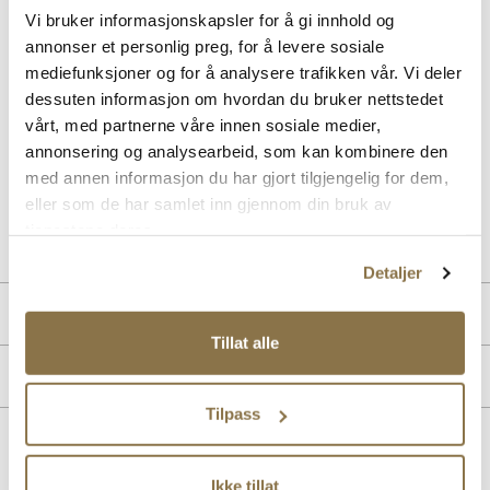
Vi bruker informasjonskapsler for å gi innhold og
Lekker støvlett på hæl fra Stockholm Design Group. Laget i premium
annonser et personlig preg, for å levere sosiale
materialer på en komfortabel lest med fleksibel gummisåle og en
mediefunksjoner og for å analysere trafikken vår. Vi deler
stødig hæl som måler 8.5 cm og skaftvidde på 32cm. Målene er målt
i skostørrelse 37. Med sin elegante avspissing i front er dette en
dessuten informasjon om hvordan du bruker nettstedet
tidløs klassiker som aldri går av moten. Skinn innersåle og glidelås
vårt, med partnerne våre innen sosiale medier,
på innsiden for enkelt inn- og utsteg, denne sitter utrolig pent på
annonsering og analysearbeid, som kan kombinere den
foten.
med annen informasjon du har gjort tilgjengelig for dem,
eller som de har samlet inn gjennom din bruk av
Art. nr
51157031
tjenestene deres.
Lev. art. nr
25H1169
Detaljer
Produktdetaljer
Tillat alle
Overdel:
Skinn
Merke
For:
Textil
Innersåle:
Skinn
Tilpass
Skaftehøyde:
370 cm
Lignende produkter
Ikke tillat