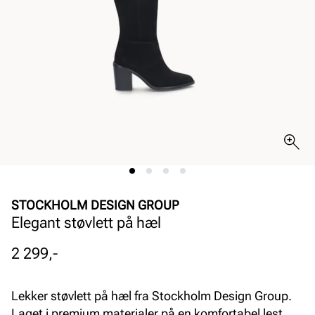
STOCKHOLM DESIGN GROUP
Elegant støvlett på hæl
Pris
2 299,-
Lekker støvlett på hæl fra Stockholm Design Group.
Laget i premium materialer på en komfortabel lest