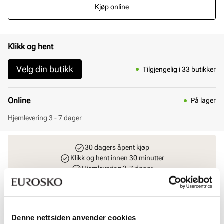
Kjøp online
Klikk og hent
Velg din butikk
Tilgjengelig i 33 butikker
Online
På lager
Hjemlevering 3 - 7 dager
30 dagers åpent kjøp
Klikk og hent innen 30 minutter
Hjemlevering 3-7 dager
Gratis retur i butikk
Denne nettsiden anvender cookies
Beskrivelse