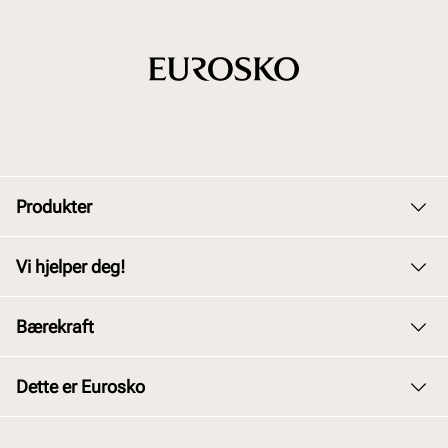
Produkter
Dame
Vi hjelper deg!
Herre
Kundeservice
Bærekraft
Barn
Bytte og retur
Junior
Vårt arbeid
Dette er Eurosko
Kjøpsbetingelser
Tilbehør
Våre policyer
Personvernerklæring
Om oss