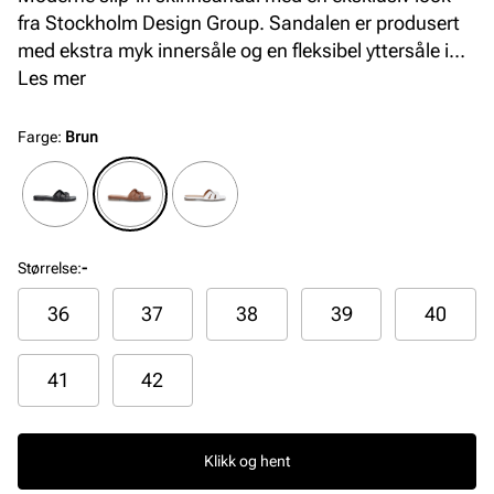
fra Stockholm Design Group. Sandalen er produsert
med ekstra myk innersåle og en fleksibel yttersåle i
gummi for optimal komfort. Tåpartiet har en firkantet
Les mer
finish som gir et moderne uttrykk og god passform.
Farge
:
Brun
Størrelse
:
-
36
37
38
39
40
41
42
Klikk og hent