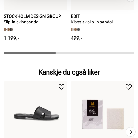
STOCKHOLM DESIGN GROUP
EDIT
Slip-in skinnsandal
Klassisk slip-in sandal
Pris
Pris
1 199,-
499,-
Kanskje du også liker