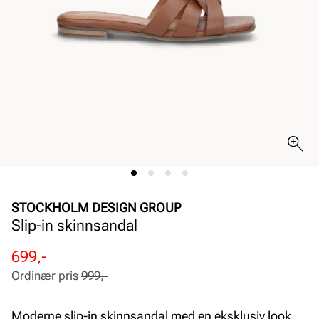
STOCKHOLM DESIGN GROUP
Slip-in skinnsandal
Rabattert
Ordinær
699,-
pris
pris
Ordinær pris
999,-
Pris
Pris
Moderne slip-in skinnsandal med en eksklusiv look