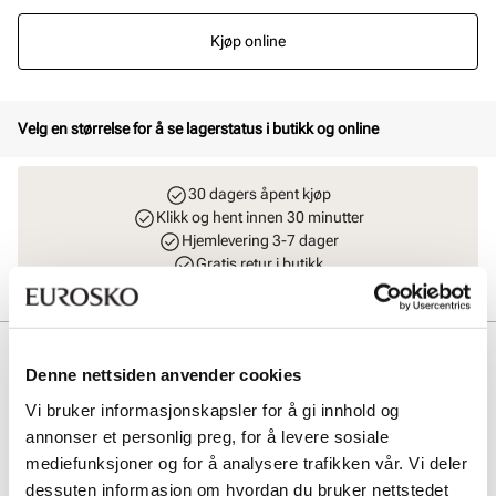
Kjøp online
Velg en størrelse for å se lagerstatus i butikk og online
30 dagers åpent kjøp
Klikk og hent innen 30 minutter
Hjemlevering 3-7 dager
Gratis retur i butikk
Beskrivelse
Denne nettsiden anvender cookies
Moderne slip-in skinnsandal med en eksklusiv look fra Stockholm
Vi bruker informasjonskapsler for å gi innhold og
Design Group. Sandalen er produsert med ekstra myk innersåle og
annonser et personlig preg, for å levere sosiale
en fleksibel yttersåle i gummi for optimal komfort. Tåpartiet har en
firkantet finish som gir et moderne uttrykk og god passform.
mediefunksjoner og for å analysere trafikken vår. Vi deler
dessuten informasjon om hvordan du bruker nettstedet