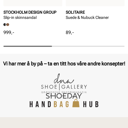
STOCKHOLM DESIGN GROUP
SOLITAIRE
Slip-in skinnsandal
Suede & Nubuck Cleaner
Pris
Pris
999,-
89,-
Vi har mer å by på – ta en titt hos våre andre konsepter!