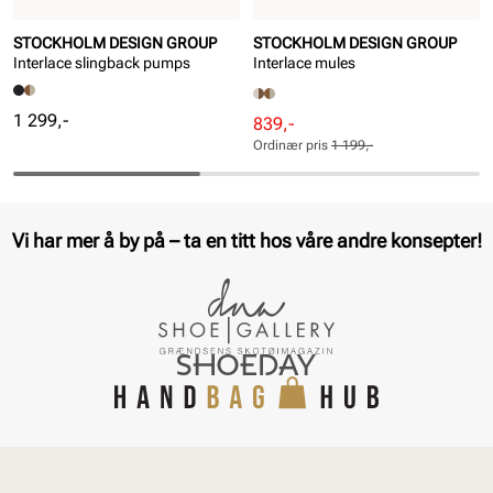
STOCKHOLM DESIGN GROUP
STOCKHOLM DESIGN GROUP
Interlace slingback pumps
Interlace mules
Pris
1 299,-
Rabattert
Ordinær
839,-
pris
pris
Ordinær pris
1 199,-
Pris
Pris
Vi har mer å by på – ta en titt hos våre andre konsepter!