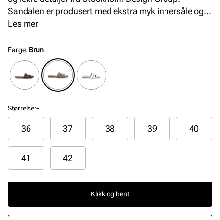
Sandalen er produsert med ekstra myk innersåle og
en fleksibel yttersåle i gummi for optimal komfort.
Les mer
Tåpartiet har en firkantet finish som gir et moderne
uttrykk og god passform.
Farge
:
Brun
Størrelse
:
-
36
37
38
39
40
41
42
Klikk og hent