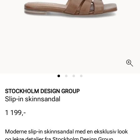
STOCKHOLM DESIGN GROUP
Slip-in skinnsandal
Pris
1 199,-
Moderne slip-in skinnsandal med en eksklusiv look
og lekre detaljer fra Stockholm Design Group.