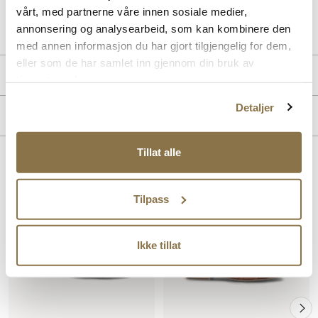
vårt, med partnerne våre innen sosiale medier,
Art. nr
41263005
annonsering og analysearbeid, som kan kombinere den
Lev. art. nr
26V1173
med annen informasjon du har gjort tilgjengelig for dem,
eller som de har samlet inn gjennom din bruk av
Produktdetaljer
tjenestene deres.
Overdel:
Skinn
Detaljer
Merke
For:
Skinn
Tillat alle
Lignende produkter
Tilpass
SALG
SALG
Ikke tillat