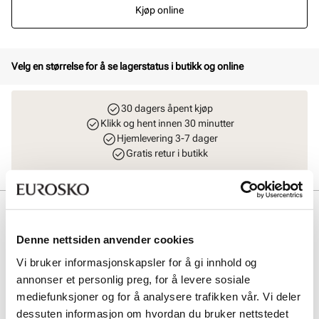
Kjøp online
Velg en størrelse for å se lagerstatus i butikk og online
30 dagers åpent kjøp
Klikk og hent innen 30 minutter
Hjemlevering 3-7 dager
Gratis retur i butikk
Beskrivelse
Denne nettsiden anvender cookies
Moderne slip-in skinnsandal med en eksklusiv look og lekre detaljer
fra Stockholm Design Group. Sandalen er produsert med ekstra myk
Vi bruker informasjonskapsler for å gi innhold og
innersåle og en fleksibel yttersåle i gummi for optimal komfort.
annonser et personlig preg, for å levere sosiale
Tåpartiet har en firkantet finish som gir et moderne uttrykk og god
passform.
mediefunksjoner og for å analysere trafikken vår. Vi deler
dessuten informasjon om hvordan du bruker nettstedet