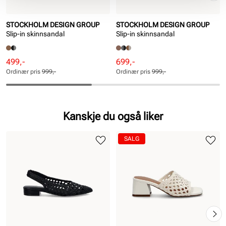
STOCKHOLM DESIGN GROUP
STOCKHOLM DESIGN GROUP
Slip-in skinnsandal
Slip-in skinnsandal
Rabattert
Ordinær
Rabattert
Ordinær
499,-
699,-
pris
pris
pris
pris
Ordinær pris
999,-
Ordinær pris
999,-
Pris
Pris
Pris
Pris
Kanskje du også liker
SALG