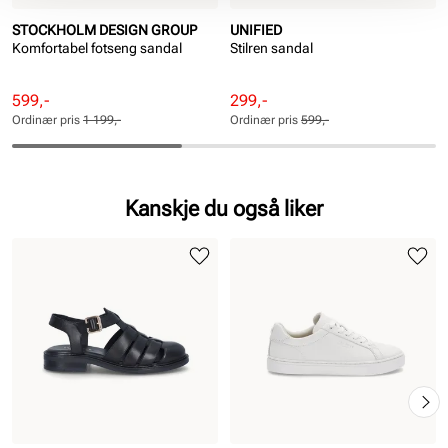
STOCKHOLM DESIGN GROUP
UNIFIED
Komfortabel fotseng sandal
Stilren sandal
Rabattert
Ordinær
Rabattert
Ordinær
599,-
299,-
pris
pris
pris
pris
Ordinær pris
1 199,-
Ordinær pris
599,-
Pris
Pris
Pris
Pris
Kanskje du også liker