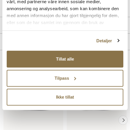
vårt, med partnerne våre innen sosiale medier,
Lev. art. nr
26V1175
annonsering og analysearbeid, som kan kombinere den
med annen informasjon du har gjort tilgjengelig for dem,
eller som de har samlet inn gjennom din bruk av
Produktdetaljer
tjenestene deres.
Overdel:
Skinn
Detaljer
Merke
For:
Skinn
Tillat alle
Lignende produkter
SALG
SALG
Tilpass
Ikke tillat