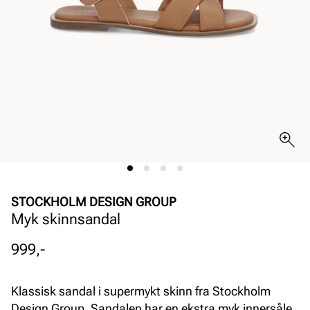
STOCKHOLM DESIGN GROUP
Myk skinnsandal
Pris
999,-
Klassisk sandal i supermykt skinn fra Stockholm
Design Group. Sandalen har en ekstra myk innersåle