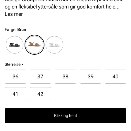
og en fleksibel yttersåle som gir god komfort hele
dagen. Modellen har også en justerbar rem rundt
Les mer
ankelen for optimal passform.
Farge
:
Brun
Størrelse
:
-
36
37
38
39
40
41
42
Klikk og hent