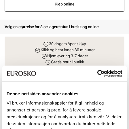
Kjøp online
Velg en størrelse for å se lagerstatus i butikk og online
30 dagers åpent kjøp
Klikk og hent innen 30 minutter
Hjemlevering 3-7 dager
Gratis retur i butikk
Beskrivelse
Denne nettsiden anvender cookies
Klassisk sandal i supermykt skinn fra Stockholm Design Group.
Sandalen har en ekstra myk innersåle og en fleksibel yttersåle som
Vi bruker informasjonskapsler for å gi innhold og
gir god komfort hele dagen. Modellen har også en justerbar rem
annonser et personlig preg, for å levere sosiale
rundt ankelen for optimal passform.
mediefunksjoner og for å analysere trafikken vår. Vi deler
dessuten informasjon om hvordan du bruker nettstedet
Art. nr
41263007