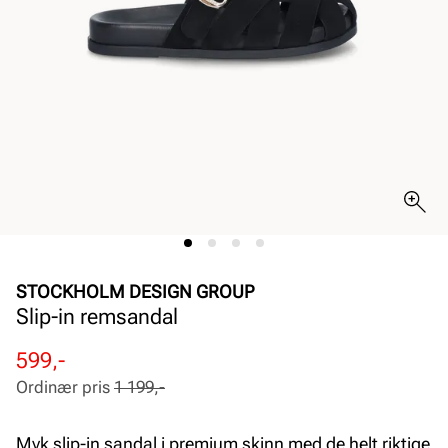
STOCKHOLM DESIGN GROUP
Slip-in remsandal
Rabattert
Ordinær
599,-
pris
pris
Ordinær pris
1 199,-
Pris
Pris
Myk slip-in sandal i premium skinn med de helt riktige