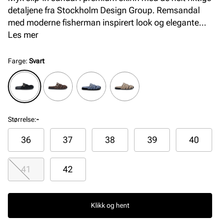
detaljene fra Stockholm Design Group. Remsandal
med moderne fisherman inspirert look og elegante
gulldetaljer. Modellen er skinnfòret og har en ekstra
Les mer
myk fotseng som gir god komfort hele dagen.
Fleksibel og komfortabel yttersåle. Sandalen justeres
Farge
:
Svart
enkelt med en lekker gullspenne over vristen.
Størrelse
:
-
36
37
38
39
40
41
42
Klikk og hent