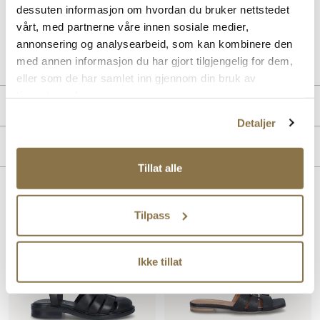
gullspenne over vristen.
dessuten informasjon om hvordan du bruker nettstedet
vårt, med partnerne våre innen sosiale medier,
Art. nr
41163007
annonsering og analysearbeid, som kan kombinere den
Lev. art. nr
26V1178
med annen informasjon du har gjort tilgjengelig for dem,
eller som de har samlet inn gjennom din bruk av
tjenestene deres.
Produktdetaljer
Detaljer
Overdel:
Semsket skinn
Merke
For:
Skinn
Tillat alle
Lignende produkter
Tilpass
Ikke tillat