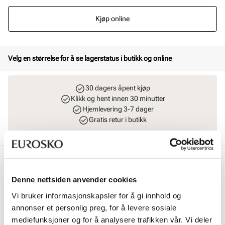
Kjøp online
Velg en størrelse for å se lagerstatus i butikk og online
30 dagers åpent kjøp
Klikk og hent innen 30 minutter
Hjemlevering 3-7 dager
Gratis retur i butikk
Beskrivelse
Denne nettsiden anvender cookies
Myk slip-in sandal i premium skinn med de helt riktige detaljene fra
Stockholm Design Group. Remsandal med moderne fisherman
Vi bruker informasjonskapsler for å gi innhold og
inspirert look og elegante gulldetaljer. Modellen er skinnfòret og har
annonser et personlig preg, for å levere sosiale
en ekstra myk fotseng som gir god komfort hele dagen. Fleksibel og
komfortabel yttersåle. Sandalen justeres enkelt med en lekker
mediefunksjoner og for å analysere trafikken vår. Vi deler