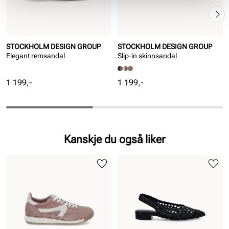
STOCKHOLM DESIGN GROUP
STOCKHOLM DESIGN GROUP
Elegant remsandal
Slip-in skinnsandal
Pris
Pris
1 199,-
1 199,-
Kanskje du også liker