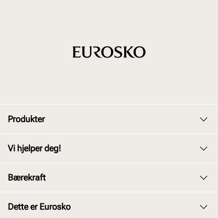
Produkter
Dame
Vi hjelper deg!
Herre
Kundeservice
Bærekraft
Barn
Bytte og retur
Junior
Vårt arbeid
Dette er Eurosko
Kjøpsbetingelser
Tilbehør