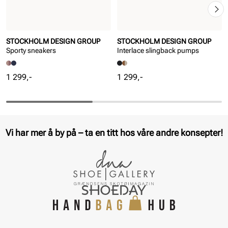
STOCKHOLM DESIGN GROUP
STOCKHOLM DESIGN GROUP
Sporty sneakers
Interlace slingback pumps
Pris
Pris
1 299,-
1 299,-
Vi har mer å by på – ta en titt hos våre andre konsepter!