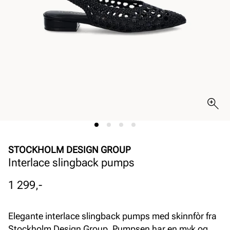
STOCKHOLM DESIGN GROUP
Interlace slingback pumps
Pris
1 299,-
Elegante interlace slingback pumps med skinnfòr fra
Stockholm Design Group. Pumpsen har en myk og