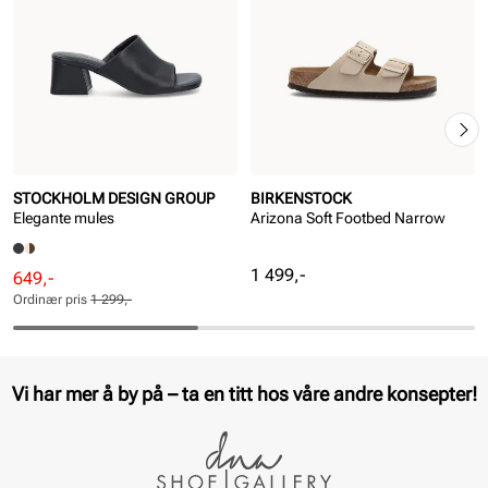
STOCKHOLM DESIGN GROUP
BIRKENSTOCK
Elegante mules
Arizona Soft Footbed Narrow
Pris
1 499,-
Rabattert
Ordinær
649,-
pris
pris
Ordinær pris
1 299,-
Pris
Pris
Vi har mer å by på – ta en titt hos våre andre konsepter!