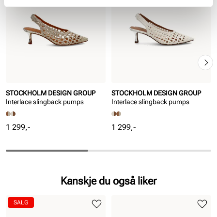
STOCKHOLM DESIGN GROUP
STOCKHOLM DESIGN GROUP
Interlace slingback pumps
Interlace slingback pumps
Pris
Pris
1 299,-
1 299,-
Kanskje du også liker
SALG