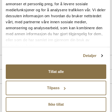
annonser et personlig preg, for å levere sosiale
Elegante interlace slingback pumps med skinnfòr fra Stockholm
mediefunksjoner og for å analysere trafikken vår. Vi deler
Design Group. Pumpsen har en myk og behagelig innersåle med
dessuten informasjon om hvordan du bruker nettstedet
gelè for økt komfort. Moderne og avspisset silhuett i front, og en
vårt, med partnerne våre innen sosiale medier,
elegant og komfortabel hæl på 2 cm. Smart elastikkdetalj på
bakremmen som gjør at pumpsen sitter pent på foten.
annonsering og analysearbeid, som kan kombinere den
med annen informasjon du har gjort tilgjengelig for dem,
eller som de har samlet inn gjennom din bruk av
Art. nr
31163011
tjenestene deres.
Lev. art. nr
26V1184
Detaljer
Produktdetaljer
Tillat alle
Overdel:
Syntetisk
Merke
For:
Skinn
Tilpass
Lignende produkter
Ikke tillat