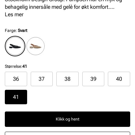
behagelig innersåle med gelè for økt komfort.
Moderne og avspisset silhuett i front, og en elegant
Les mer
og komfortabel hæl på 2 cm. Smart elastikkdetalj på
bakremmen som gjør at pumpsen sitter pent på
Farge
:
Svart
foten.
Størrelse
:
41
36
37
38
39
40
41
Klikk og hent