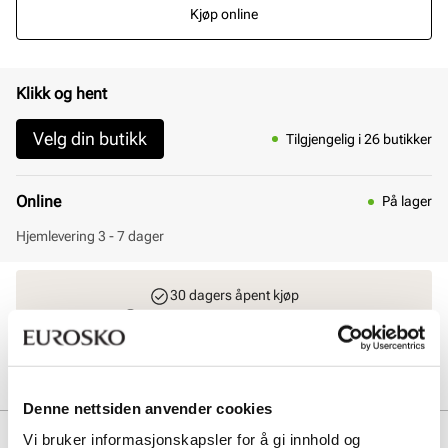
Kjøp online
Klikk og hent
Velg din butikk
Tilgjengelig i 26 butikker
Online
På lager
Hjemlevering 3 - 7 dager
30 dagers åpent kjøp
Klikk og hent innen 30 minutter
Hjemlevering 3-7 dager
Gratis retur i butikk
Denne nettsiden anvender cookies
Beskrivelse
Vi bruker informasjonskapsler for å gi innhold og