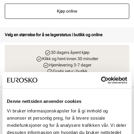
Kjøp online
Velg en størrelse for å se lagerstatus i butikk og online
30 dagers åpent kjøp
Klikk og hent innen 30 minutter
Hjemlevering 3-7 dager
Gratis retur i butikk
Beskrivelse
Denne nettsiden anvender cookies
Elegante, stilrene og moderne interlace mules fra Stockholm Design
Vi bruker informasjonskapsler for å gi innhold og
Group. Modellen har en myk innersåle med gelè som gir økt komfort
annonser et personlig preg, for å levere sosiale
hele dagen, samt en komfortabel yttersåle med en stabil blokkhæl på
6 cm.
mediefunksjoner og for å analysere trafikken vår. Vi deler
dessuten informasjon om hvordan du bruker nettstedet