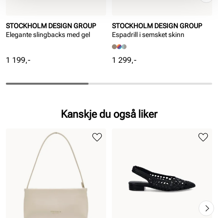
STOCKHOLM DESIGN GROUP
STOCKHOLM DESIGN GROUP
Elegante slingbacks med gel
Espadrill i semsket skinn
Pris
Pris
1 199,-
1 299,-
Kanskje du også liker