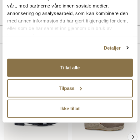
vårt, med partnerne våre innen sosiale medier,
Art. nr
41663006
annonsering og analysearbeid, som kan kombinere den
Lev. art. nr
26V1186
med annen informasjon du har gjort tilgjengelig for dem,
eller som de har samlet inn gjennom din bruk av
Produktdetaljer
tjenestene deres.
Detaljer
Overdel:
Syntetisk
Merke
Tillat alle
Lignende produkter
Tilpass
Ikke tillat