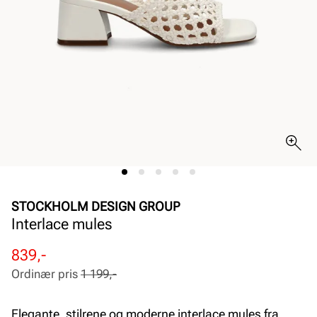
STOCKHOLM DESIGN GROUP
Interlace mules
Rabattert
Ordinær
839,-
pris
pris
Ordinær pris
1 199,-
Pris
Pris
Elegante, stilrene og moderne interlace mules fra