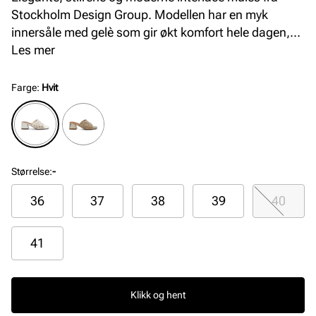
Stockholm Design Group. Modellen har en myk
innersåle med gelè som gir økt komfort hele dagen,
samt en komfortabel yttersåle med en stabil blokkhæl
Les mer
på 6 cm.
Farge
:
Hvit
Størrelse
:
-
36
37
38
39
40
41
Klikk og hent