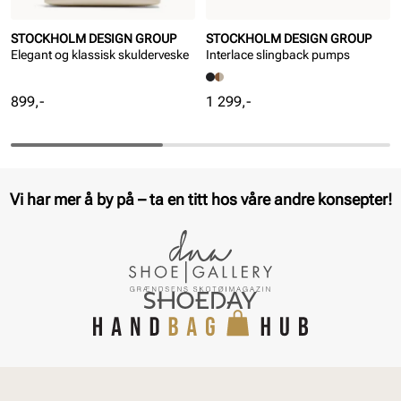
STOCKHOLM DESIGN GROUP
STOCKHOLM DESIGN GROUP
Elegant og klassisk skulderveske
Interlace slingback pumps
Pris
Pris
899,-
1 299,-
Vi har mer å by på – ta en titt hos våre andre konsepter!