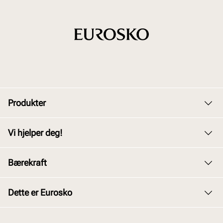
Produkter
Dame
Vi hjelper deg!
Herre
Kundeservice
Bærekraft
Barn
Bytte og retur
Junior
Vårt arbeid
Dette er Eurosko
Kjøpsbetingelser
Tilbehør
Våre policyer
Personvernerklæring
Om oss