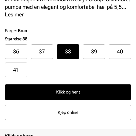
pumps med en elegant og komfortabel hæl på 5,5
cm. Pumpsen har en myk innersåle med gelè som gir
Les mer
økt komfort, og en klassisk spiss silhuett på tåpartiet.
Farge
:
Brun
Størrelse
:
38
36
37
38
39
40
41
Klikk og hent
Kjøp online