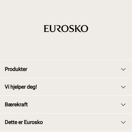
Produkter
Dame
Vi hjelper deg!
Herre
Kundeservice
Bærekraft
Barn
Bytte og retur
Junior
Vårt arbeid
Dette er Eurosko
Kjøpsbetingelser
Tilbehør
Våre policyer