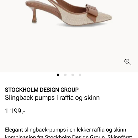
STOCKHOLM DESIGN GROUP
Slingback pumps i raffia og skinn
Pris
1 199,-
Elegant slingback-pumps i en lekker raffia og skinn
kombinasjon fra Stockholm Design Group. Skinnfòret