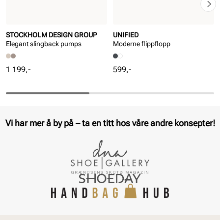
STOCKHOLM DESIGN GROUP
UNIFIED
Elegant slingback pumps
Moderne flippflopp
Pris
Pris
1 199,-
599,-
Vi har mer å by på – ta en titt hos våre andre konsepter!