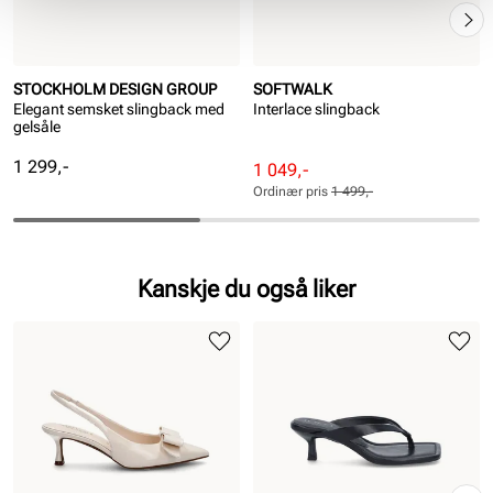
STOCKHOLM DESIGN GROUP
SOFTWALK
Elegant semsket slingback med
Interlace slingback
gelsåle
Pris
1 299,-
Rabattert
Ordinær
1 049,-
pris
pris
Ordinær pris
1 499,-
Pris
Pris
Kanskje du også liker