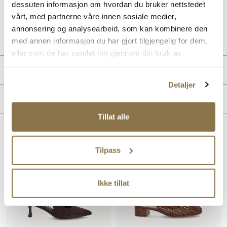
dessuten informasjon om hvordan du bruker nettstedet
vårt, med partnerne våre innen sosiale medier,
Art. nr
36263001
annonsering og analysearbeid, som kan kombinere den
Lev. art. nr
26V1190
med annen informasjon du har gjort tilgjengelig for dem,
eller som de har samlet inn gjennom din bruk av
tjenestene deres.
Produktdetaljer
Detaljer
Overdel:
Skinn
Merke
For:
Skinn
Tillat alle
Lignende produkter
Tilpass
SALG
Ikke tillat