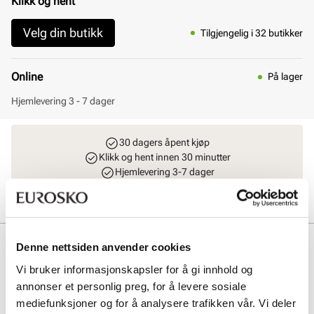
Klikk og hent
Velg din butikk
Tilgjengelig i 32 butikker
Online
På lager
Hjemlevering 3 - 7 dager
30 dagers åpent kjøp
Klikk og hent innen 30 minutter
Hjemlevering 3-7 dager
Gratis retur i butikk
Beskrivelse
Denne nettsiden anvender cookies
Vi bruker informasjonskapsler for å gi innhold og
Elegant slingback-pumps i en lekker raffia og skinn kombinasjon fra
Stockholm Design Group. Skinnfòret pumps med en elegant og
annonser et personlig preg, for å levere sosiale
komfortabel hæl på 5,5 cm. Pumpsen har en myk innersåle med gelè
mediefunksjoner og for å analysere trafikken vår. Vi deler
som gir økt komfort, og en klassisk spiss silhuett på tåpartiet.