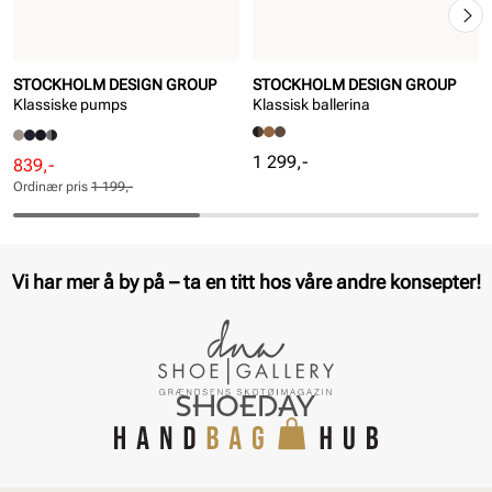
STOCKHOLM DESIGN GROUP
STOCKHOLM DESIGN GROUP
Klassiske pumps
Klassisk ballerina
Pris
1 299,-
Rabattert
Ordinær
839,-
pris
pris
Ordinær pris
1 199,-
Pris
Pris
Vi har mer å by på – ta en titt hos våre andre konsepter!