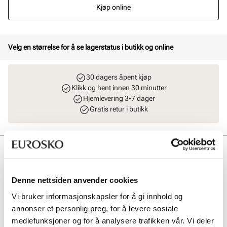
Kjøp online
Velg en størrelse for å se lagerstatus i butikk og online
30 dagers åpent kjøp
Klikk og hent innen 30 minutter
Hjemlevering 3-7 dager
Gratis retur i butikk
Beskrivelse
Elegant og komfortabel pumps fra Stockholm Design Group -
Denne nettsiden anvender cookies
Business line. Modellen har mykt premium skinn både i overdelen,
fòret og innersålen. Komfortabel, slitesterk og fleksibel yttersåle av
Vi bruker informasjonskapsler for å gi innhold og
gummi. Pumpsen er avspisset i front og gir et moderne uttrykk på en
annonser et personlig preg, for å levere sosiale
pen og stabil hæl som måler 5 cm. Dette er virkelig en tidløs
klassisker som passer godt inn i enhver garderobe, og gir antrekket
mediefunksjoner og for å analysere trafikken vår. Vi deler