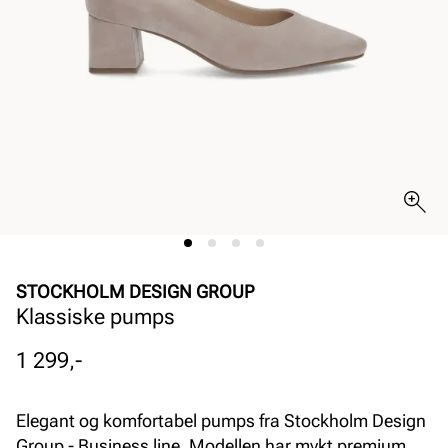
STOCKHOLM DESIGN GROUP
Klassiske pumps
Pris
1 299,-
Elegant og komfortabel pumps fra Stockholm Design
Group - Business line. Modellen har mykt premium