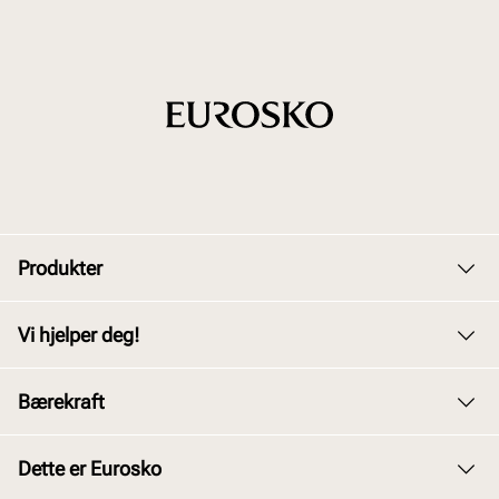
Produkter
Dame
Vi hjelper deg!
Herre
Kundeservice
Bærekraft
Barn
Bytte og retur
Junior
Vårt arbeid
Dette er Eurosko
Kjøpsbetingelser
Tilbehør
Våre policyer