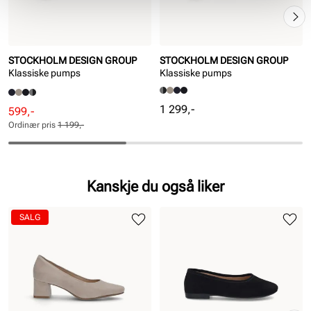
STOCKHOLM DESIGN GROUP
STOCKHOLM DESIGN GROUP
Klassiske pumps
Klassiske pumps
Pris
1 299,-
Rabattert
Ordinær
599,-
pris
pris
Ordinær pris
1 199,-
Pris
Pris
Kanskje du også liker
SALG