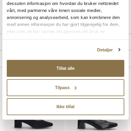
et moderne løft.
dessuten informasjon om hvordan du bruker nettstedet
vårt, med partnerne våre innen sosiale medier,
Art. nr
36763002
annonsering og analysearbeid, som kan kombinere den
Lev. art. nr
26V1196
med annen informasjon du har gjort tilgjengelig for dem,
eller som de har samlet inn gjennom din bruk av
tjenestene deres.
Produktdetaljer
Detaljer
Overdel:
Skinn
Merke
For:
Skinn
Tillat alle
Lignende produkter
Tilpass
SALG
Ikke tillat