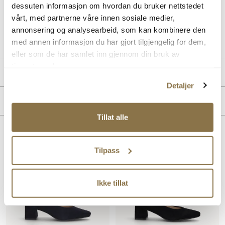
et moderne løft.
dessuten informasjon om hvordan du bruker nettstedet
vårt, med partnerne våre innen sosiale medier,
Art. nr
36267020
annonsering og analysearbeid, som kan kombinere den
Lev. art. nr
26V1196
med annen informasjon du har gjort tilgjengelig for dem,
eller som de har samlet inn gjennom din bruk av
tjenestene deres.
Produktdetaljer
Detaljer
Overdel:
Skinn
Merke
For:
Skinn
Tillat alle
Lignende produkter
Tilpass
SALG
Ikke tillat