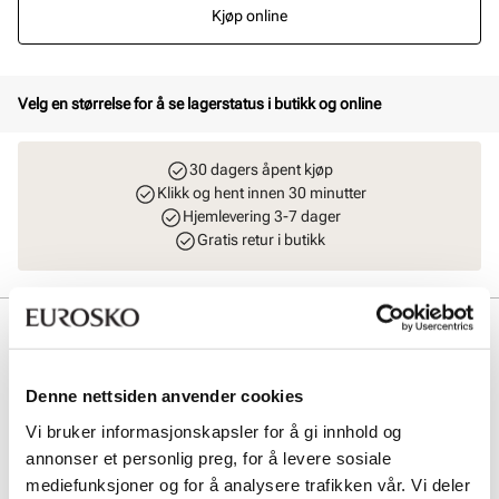
Kjøp online
Velg en størrelse for å se lagerstatus i butikk og online
30 dagers åpent kjøp
Klikk og hent innen 30 minutter
Hjemlevering 3-7 dager
Gratis retur i butikk
Beskrivelse
Elegant og komfortabel pumps fra Stockholm Design Group -
Denne nettsiden anvender cookies
Business line. Modellen har mykt premium skinn både i overdelen,
fòret og innersålen. Komfortabel, slitesterk og fleksibel yttersåle av
Vi bruker informasjonskapsler for å gi innhold og
gummi. Pumpsen er avspisset i front og gir et moderne uttrykk på en
annonser et personlig preg, for å levere sosiale
pen og stabil hæl som måler 5 cm. Dette er virkelig en tidløs
klassisker som passer godt inn i enhver garderobe, og gir antrekket
mediefunksjoner og for å analysere trafikken vår. Vi deler