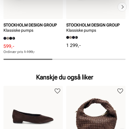
STOCKHOLM DESIGN GROUP
STOCKHOLM DESIGN GROUP
Klassiske pumps
Klassiske pumps
Pris
1 299,-
Rabattert
Ordinær
599,-
pris
pris
Ordinær pris
1 199,-
Pris
Pris
Kanskje du også liker