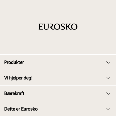
Produkter
Dame
Vi hjelper deg!
Herre
Kundeservice
Bærekraft
Barn
Bytte og retur
Junior
Vårt arbeid
Dette er Eurosko
Kjøpsbetingelser
Tilbehør
Våre policyer