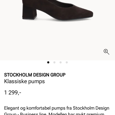
STOCKHOLM DESIGN GROUP
Klassiske pumps
Pris
1 299,-
Elegant og komfortabel pumps fra Stockholm Design
Group - Business line. Modellen har mykt premium