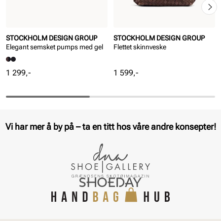
STOCKHOLM DESIGN GROUP
STOCKHOLM DESIGN GROUP
Elegant semsket pumps med gel
Flettet skinnveske
Pris
Pris
1 299,-
1 599,-
Vi har mer å by på – ta en titt hos våre andre konsepter!