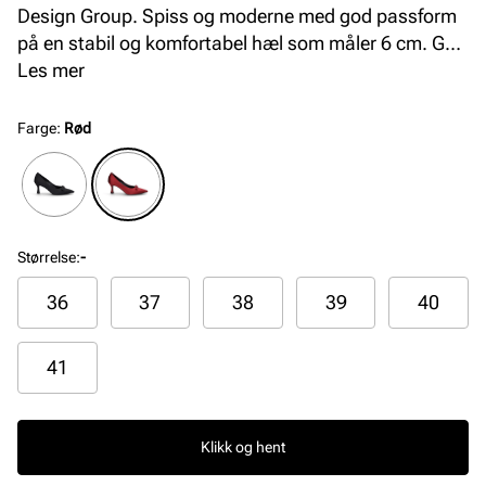
Design Group. Spiss og moderne med god passform
på en stabil og komfortabel hæl som måler 6 cm. Gele
innersåler for økt komfort. Finnes i sort og rødt.
Les mer
Farge
:
Rød
Størrelse
:
-
36
37
38
39
40
41
Klikk og hent