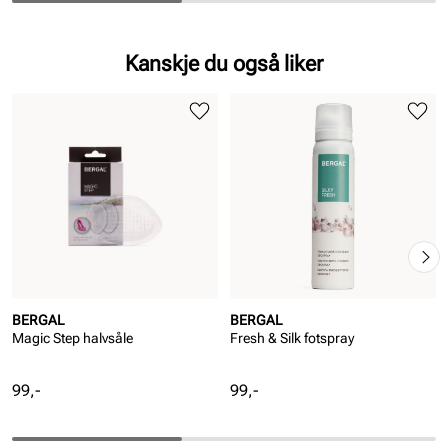
Kanskje du også liker
BERGAL
BERGAL
Magic Step halvsåle
Fresh & Silk fotspray
Pris
Pris
99,-
99,-