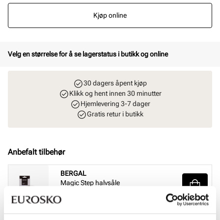
Kjøp online
Velg en størrelse for å se lagerstatus i butikk og online
30 dagers åpent kjøp
Klikk og hent innen 30 minutter
Hjemlevering 3-7 dager
Gratis retur i butikk
Anbefalt tilbehør
BERGAL
Magic Step halvsåle
Pris
99,-
BERGAL