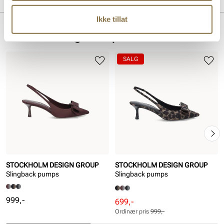
For:
Skinn
Ikke tillat
Lignende produkter
SALG
STOCKHOLM DESIGN GROUP
STOCKHOLM DESIGN GROUP
Slingback pumps
Slingback pumps
Pris
999,-
Rabattert
Ordinær
699,-
pris
pris
Ordinær pris
999,-
Pris
Pris