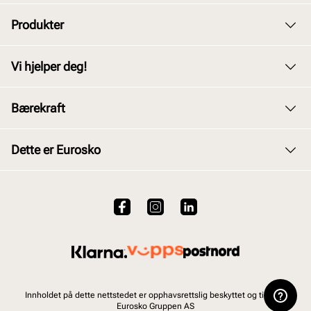
Produkter
Dame
Vi hjelper deg!
Herre
Kundeservice
Bærekraft
Barn
Bytte og retur
Junior
Vårt arbeid
Dette er Eurosko
Kjøpsbetingelser
Tilbehør
Våre policyer
Personvernerklæring
Om oss
Skopleie
Åpenhetsloven
Brukervilkår for nettstedet
VALUE kundeklubb
Bærekraftsrapport 2025
Viktig å vite om våre produkter
Jobb hos oss
Ofte stilte spørsmål
Innholdet på dette nettstedet er opphavsrettslig beskyttet og tilhører
Eurosko Gruppen AS