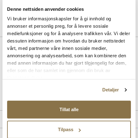
Fresh & Silk fotspray
Denne nettsiden anvender cookies
Pris
99,-
Vi bruker informasjonskapsler for å gi innhold og
annonser et personlig preg, for å levere sosiale
mediefunksjoner og for å analysere trafikken vår. Vi deler
dessuten informasjon om hvordan du bruker nettstedet
Beskrivelse
vårt, med partnerne våre innen sosiale medier,
annonsering og analysearbeid, som kan kombinere den
Komfortabel og skinnfôret pumps fra Stockholm Design Group.
med annen informasjon du har gjort tilgjengelig for dem,
Spiss og moderne med god passform på en stabil og komfortabel
hæl som måler 6 cm. Gele innersåler for økt komfort. Finnes i sort og
eller som de har samlet inn gjennom din bruk av
rødt.
tjenestene deres.
Detaljer
Art. nr
36557001
Lev. art. nr
25H1607
Tillat alle
Produktdetaljer
Tilpass
Overdel:
Textil
Merke