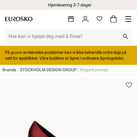
Hjemlevering 3-7 dager
På grunn av tekniske problemer kan vi ikke behandle ordre lagt på
nett for øyeblikket. Våre butikker er åpne i ordinære åpningstider.
Brands
STOCKHOLM DESIGN GROUP
Elegant pumps