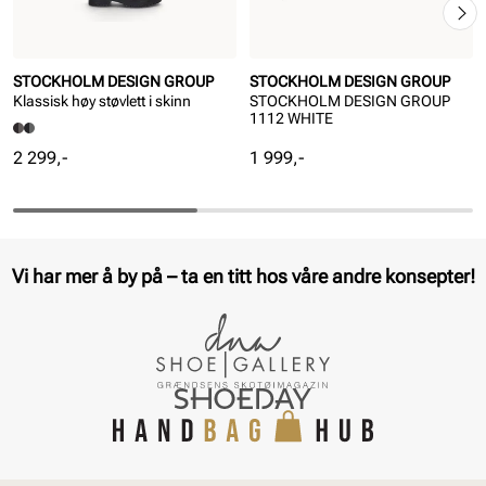
STOCKHOLM DESIGN GROUP
STOCKHOLM DESIGN GROUP
Klassisk høy støvlett i skinn
STOCKHOLM DESIGN GROUP
1112 WHITE
Pris
Pris
2 299,-
1 999,-
Vi har mer å by på – ta en titt hos våre andre konsepter!