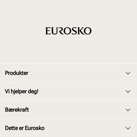
Produkter
Dame
Vi hjelper deg!
Herre
Kundeservice
Bærekraft
Barn
Bytte og retur
Junior
Vårt arbeid
Dette er Eurosko
Kjøpsbetingelser
Tilbehør
Våre policyer