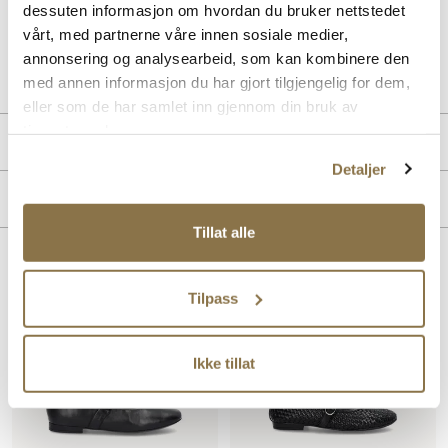
"lille ekstra", samtidig som den sitter utrolig pent og godt på foten.
dessuten informasjon om hvordan du bruker nettstedet
vårt, med partnerne våre innen sosiale medier,
Art. nr
31157003
annonsering og analysearbeid, som kan kombinere den
Lev. art. nr
25H1614
med annen informasjon du har gjort tilgjengelig for dem,
eller som de har samlet inn gjennom din bruk av
tjenestene deres.
Produktdetaljer
Detaljer
Overdel:
Nappa skinn
Merke
For:
Skinn
Såle:
Syntet/Gummi
Tillat alle
Lignende produkter
Tilpass
Ikke tillat