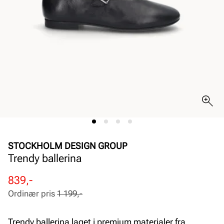
STOCKHOLM DESIGN GROUP
Trendy ballerina
Rabattert
Ordinær
839,-
pris
pris
Ordinær pris
1 199,-
Pris
Pris
Trendy ballerina laget i premium materialer fra