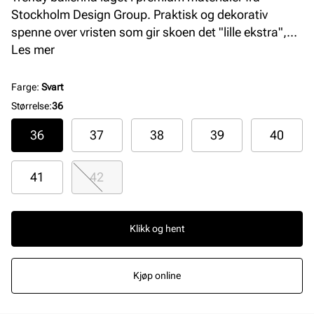
Stockholm Design Group. Praktisk og dekorativ
spenne over vristen som gir skoen det "lille ekstra",
samtidig som den sitter utrolig pent og godt på foten.
Les mer
Farge
:
Svart
Størrelse
:
36
36
37
38
39
40
41
42
Klikk og hent
Kjøp online