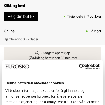
Klikk og hent
Velg din butikk
Tilgjengelig i 17 butikker
Online
På lager
Hjemlevering 3 - 7 dager
30 dagers åpent kjøp
Klikk og hent innen 30 minutter
Hjemlevering 3-7 dager
Gratis retur i butikk
Denne nettsiden anvender cookies
Beskrivelse
Vi bruker informasjonskapsler for å gi innhold og
annonser et personlig preg, for å levere sosiale
Trendy ballerina laget i premium materialer fra Stockholm Design
Group. Praktisk og dekorativ spenne over vristen som gir skoen det
mediefunksjoner og for å analysere trafikken vår. Vi deler