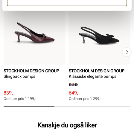
SALG
SALG
STOCKHOLM DESIGN GROUP
STOCKHOLM DESIGN GROUP
Slingback pumps
Klassiske elegante pumps
Rabattert
Ordinær
Rabattert
Ordinær
839,-
649,-
pris
pris
pris
pris
Ordinær pris
1 199,-
Ordinær pris
1 299,-
Pris
Pris
Pris
Pris
Kanskje du også liker