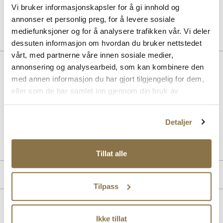
Vi bruker informasjonskapsler for å gi innhold og
Pris
99,-
annonser et personlig preg, for å levere sosiale
mediefunksjoner og for å analysere trafikken vår. Vi deler
dessuten informasjon om hvordan du bruker nettstedet
vårt, med partnerne våre innen sosiale medier,
Beskrivelse
annonsering og analysearbeid, som kan kombinere den
med annen informasjon du har gjort tilgjengelig for dem,
Trendy slingback-pumps fra Stockholm Design Group. Trendy sløyfe,
eller som de har samlet inn gjennom din bruk av
spiss front og en elegant og komfortabel hæl. Modellen har en god
tjenestene deres.
passform og innersåle med gele for økt komfort.
Detaljer
Art. nr
36357007
Lev. art. nr
25H1626
Tillat alle
Merke
Tilpass
Lignende produkter
Ikke tillat