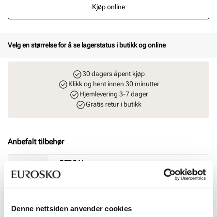
Kjøp online
Velg en størrelse for å se lagerstatus i butikk og online
30 dagers åpent kjøp
Klikk og hent innen 30 minutter
Hjemlevering 3-7 dager
Gratis retur i butikk
Anbefalt tilbehør
BERGAL
Magic Step halvsåle
Pris
99,-
BERGAL
Denne nettsiden anvender cookies
Fresh & Silk fotspray