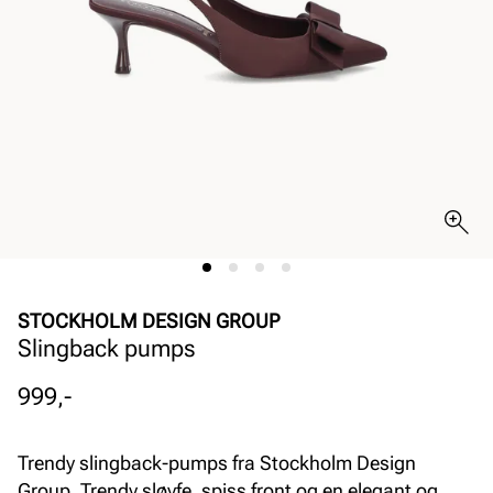
STOCKHOLM DESIGN GROUP
Slingback pumps
Pris
999,-
Trendy slingback-pumps fra Stockholm Design
Group. Trendy sløyfe, spiss front og en elegant og