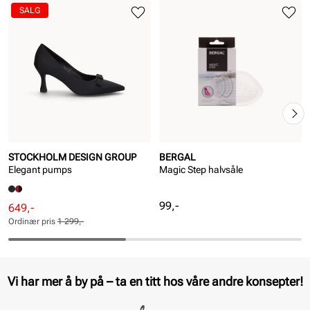
SALG
STOCKHOLM DESIGN GROUP
BERGAL
Elegant pumps
Magic Step halvsåle
Pris
99,-
Rabattert
Ordinær
649,-
pris
pris
Ordinær pris
1 299,-
Pris
Pris
Vi har mer å by på – ta en titt hos våre andre konsepter!