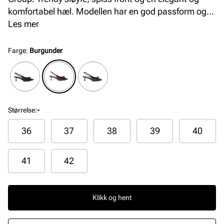
komfortabel hæl. Modellen har en god passform og
innersåle med gele for økt komfort.
Les mer
Farge
:
Burgunder
Størrelse
:
-
36
37
38
39
40
41
42
Klikk og hent