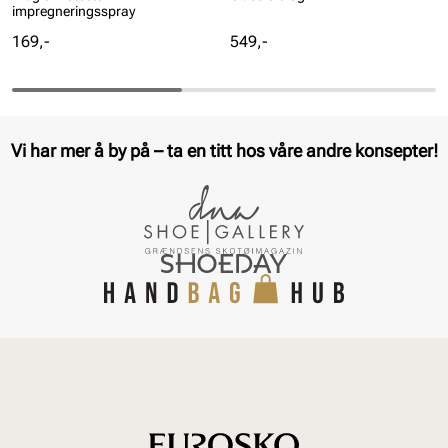
impregneringsspray
Pris
Pris
169,-
549,-
Vi har mer å by på – ta en titt hos våre andre konsepter!