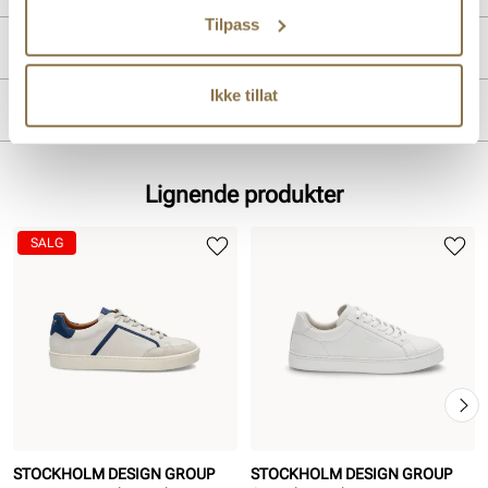
Tilpass
Produktdetaljer
Ikke tillat
Overdel:
Skinn
Merke
For:
Textil
Innersåle:
Skinn
Såle:
Gummi
Lignende produkter
SALG
STOCKHOLM DESIGN GROUP
STOCKHOLM DESIGN GROUP