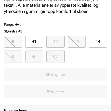
tekstil. Alle materialene er av ypperste kvalitet, og
yttersålen i gummi gir topp komfort til skoen.
Farge
:
Hvit
Størrelse
:
43
40
41
42
43
44
45
46
47
Klikk og hent
Kjøp online
Klikk og hent