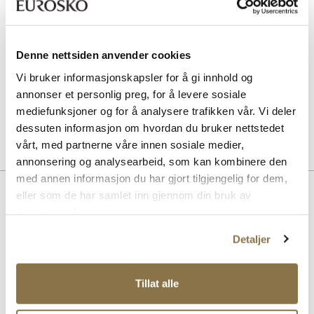
SOLITAIRE
Sneaker Magic cleaning sett
Pris
229,-
Denne nettsiden anvender cookies
Vi bruker informasjonskapsler for å gi innhold og
SOLITAIRE
annonser et personlig preg, for å levere sosiale
Multicolour cream - nøytral
mediefunksjoner og for å analysere trafikken vår. Vi deler
Pris
99,-
dessuten informasjon om hvordan du bruker nettstedet
vårt, med partnerne våre innen sosiale medier,
annonsering og analysearbeid, som kan kombinere den
med annen informasjon du har gjort tilgjengelig for dem,
Beskrivelse
eller som de har samlet inn gjennom din bruk av
tjenestene deres.
Retro cupsole sneaker i glatt skinn, med detaljer i tekstil. Alle
materialene er av ypperste kvalitet, og yttersålen i gummi gir topp
Detaljer
komfort til skoen.
Tillat alle
Art. nr
02643001
Lev. art. nr
24V2108