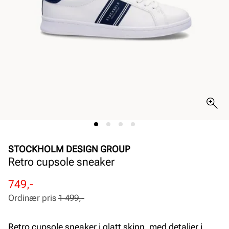
STOCKHOLM DESIGN GROUP
Retro cupsole sneaker
Rabattert
Ordinær
749,-
pris
pris
Ordinær pris
1 499,-
Pris
Pris
Retro cupsole sneaker i glatt skinn, med detaljer i