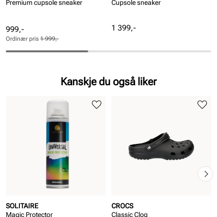
Premium cupsole sneaker
Cupsole sneaker
Pris
1 399,-
Pris
Ordinær
999,-
pris
Ordinær pris
1 999,-
Pris
Kanskje du også liker
SOLITAIRE
CROCS
Magic Protector
Classic Clog