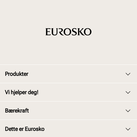
Produkter
Dame
Vi hjelper deg!
Herre
Kundeservice
Bærekraft
Barn
Bytte og retur
Junior
Vårt arbeid
Dette er Eurosko
Kjøpsbetingelser
Tilbehør
Våre policyer