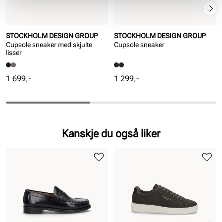
STOCKHOLM DESIGN GROUP
STOCKHOLM DESIGN GROUP
Cupsole sneaker med skjulte
Cupsole sneaker
lisser
Pris
Pris
1 699,-
1 299,-
Kanskje du også liker