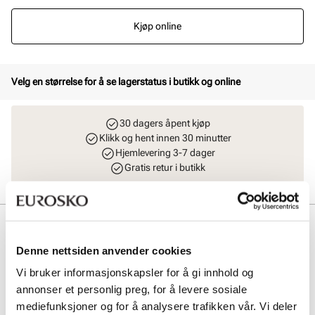
Kjøp online
Velg en størrelse for å se lagerstatus i butikk og online
30 dagers åpent kjøp
Klikk og hent innen 30 minutter
Hjemlevering 3-7 dager
Gratis retur i butikk
Beskrivelse
Denne nettsiden anvender cookies
Premium cupsole sneaker med klassisk snøring. Detaljen med de
delvis skjulte lissene gir skoen et enda mer moderne uttrykk.
Vi bruker informasjonskapsler for å gi innhold og
Overdelen er laget i semsket skinn av beste kvalitet. Fôret og
annonser et personlig preg, for å levere sosiale
innersålen er også laget i skinn, noe som gir et ekslusivt preg, samt
mediefunksjoner og for å analysere trafikken vår. Vi deler
god komfort. Yttersålen i helstøpt gummi er myk og fleksibel.