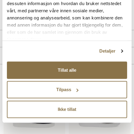
dessuten informasjon om hvordan du bruker nettstedet
vårt, med partnerne våre innen sosiale medier,
Art. nr
05257010
annonsering og analysearbeid, som kan kombinere den
Lev. art. nr
25H2127
med annen informasjon du har gjort tilgjengelig for dem,
eller som de har samlet inn gjennom din bruk av
Produktdetaljer
tjenestene deres.
Detaljer
Overdel:
Semsket skinn
Merke
For:
Skinn
Såle:
Gummi
Tillat alle
Lignende produkter
Tilpass
Ikke tillat