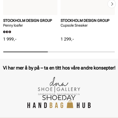
STOCKHOLM DESIGN GROUP
STOCKHOLM DESIGN GROUP
Penny loafer
Cupsole Sneaker
Pris
Pris
1 999,-
1 299,-
Vi har mer å by på – ta en titt hos våre andre konsepter!