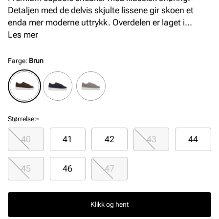
Detaljen med de delvis skjulte lissene gir skoen et
enda mer moderne uttrykk. Overdelen er laget i
semsket skinn av beste kvalitet. Fôret og innersålen
Les mer
er også laget i skinn, noe som gir et ekslusivt preg,
samt god komfort. Yttersålen i helstøpt gummi er
Farge
:
Brun
myk og fleksibel.
Størrelse
:
-
40
41
42
43
44
45
46
47
Klikk og hent