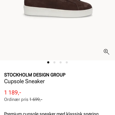
STOCKHOLM DESIGN GROUP
Cupsole Sneaker
Rabattert
Ordinær
1 189,-
pris
pris
Ordinær pris
1 699,-
Pris
Pris
Premium cupsole sneaker med klassisk snøring.