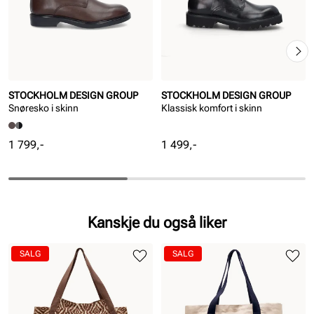
STOCKHOLM DESIGN GROUP
STOCKHOLM DESIGN GROUP
Snøresko i skinn
Klassisk komfort i skinn
Pris
Pris
1 799,-
1 499,-
Kanskje du også liker
SALG
SALG