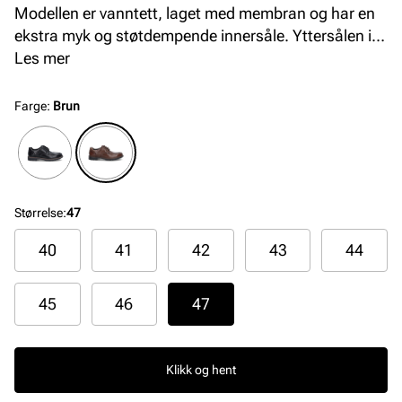
Modellen er vanntett, laget med membran og har en
ekstra myk og støtdempende innersåle. Yttersålen i
helstøpt gummi har et god grep, og veldig
Les mer
komfortabel med god fleksibilitet. Dette er en sko som
kan brukes til alle anledninger.
Farge
:
Brun
Størrelse
:
47
40
41
42
43
44
45
46
47
Klikk og hent