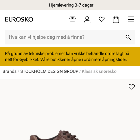
Hjemlevering 3-7 dager
På grunn av tekniske problemer kan vi ikke behandle ordre lagt på
nett for øyeblikket. Våre butikker er åpne i ordinære åpningstider.
Brands
STOCKHOLM DESIGN GROUP
Klassisk snøresko