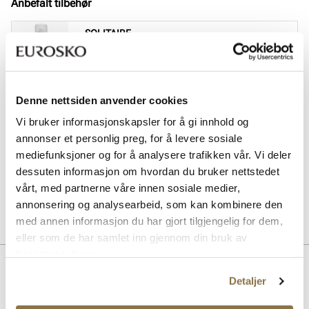
Anbefalt tilbehør
SOLITAIRE
Magic Protector impregneringsspray
Pris
169,-
SOLITAIRE
Denne nettsiden anvender cookies
Sneaker Magic cleaning sett
Vi bruker informasjonskapsler for å gi innhold og
Pris
229,-
annonser et personlig preg, for å levere sosiale
mediefunksjoner og for å analysere trafikken vår. Vi deler
SOLITAIRE
dessuten informasjon om hvordan du bruker nettstedet
Multicolour cream - nøytral
Pris
99,-
vårt, med partnerne våre innen sosiale medier,
annonsering og analysearbeid, som kan kombinere den
med annen informasjon du har gjort tilgjengelig for dem,
eller som de har samlet inn gjennom din bruk av
tjenestene deres.
Beskrivelse
Detaljer
Klassisk snøresko i skinn av ypperste kvalitet. Modellen er vanntett,
laget med membran og har en ekstra myk og støtdempende