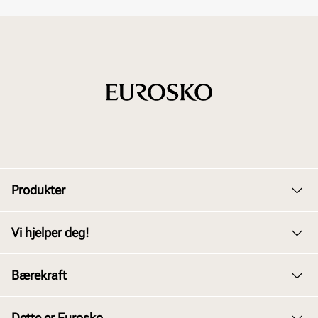
Produkter
Dame
Vi hjelper deg!
Herre
Kundeservice
Bærekraft
Barn
Bytte og retur
Junior
Vårt arbeid
Dette er Eurosko