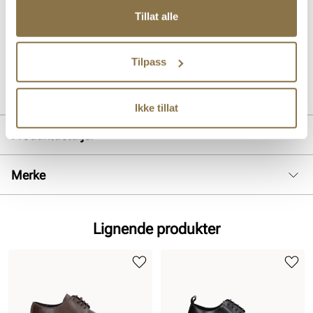
innersåle. Yttersålen i helstøpt gummi har et god grep, og veldig
Tillat alle
komfortabel med god fleksibilitet. Dette er en sko som kan brukes til
alle anledninger.
Tilpass
Art. nr
02263003
Lev. art. nr
26V2168
Ikke tillat
Produktdetaljer
Overdel:
Skinn
Merke
For:
Skinn
Lignende produkter