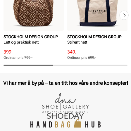
STOCKHOLM DESIGN GROUP
STOCKHOLM DESIGN GROUP
Lett og praktisk nett
Stilrent nett
Rabattert
Ordinær
Rabattert
Ordinær
399,-
349,-
pris
pris
pris
pris
Ordinær pris
799,-
Ordinær pris
699,-
Pris
Pris
Pris
Pris
Vi har mer å by på – ta en titt hos våre andre konsepter!