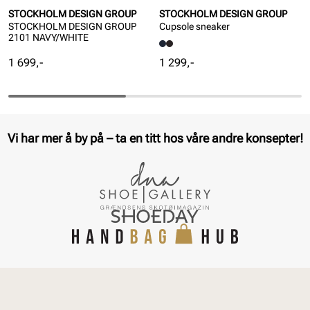
STOCKHOLM DESIGN GROUP
STOCKHOLM DESIGN GROUP
STOCKHOLM DESIGN GROUP
Cupsole sneaker
2101 NAVY/WHITE
Pris
Pris
1 699,-
1 299,-
Vi har mer å by på – ta en titt hos våre andre konsepter!