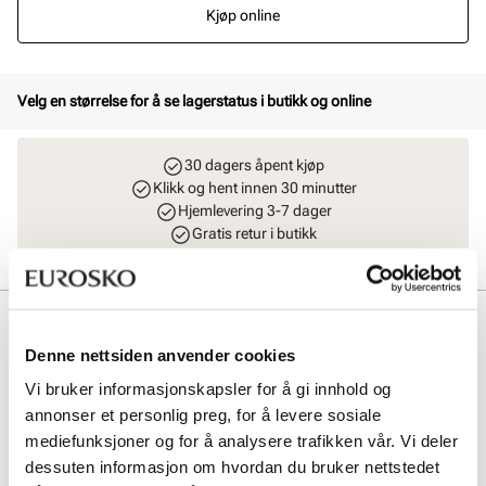
Kjøp online
Velg en størrelse for å se lagerstatus i butikk og online
30 dagers åpent kjøp
Klikk og hent innen 30 minutter
Hjemlevering 3-7 dager
Gratis retur i butikk
Beskrivelse
Denne nettsiden anvender cookies
Klassisk og svært komfortabel tøffel laget i doubleface-kvalitet.
Skinnmaterialet i overdelen er av ypperste kvalitet og det varme fôret i
Vi bruker informasjonskapsler for å gi innhold og
ekte lammepels gjør dette til en varm og veldig god tøffel. Tøffelen har
annonser et personlig preg, for å levere sosiale
en eksta myk og fleksibel såle-konstruksjon.
mediefunksjoner og for å analysere trafikken vår. Vi deler
dessuten informasjon om hvordan du bruker nettstedet
Art. nr
27257005