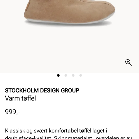
STOCKHOLM DESIGN GROUP
Varm tøffel
Pris
999,-
Klassisk og svært komfortabel tøffel laget i
doubleface-kvalitet. Skinnmaterialet i overdelen er av