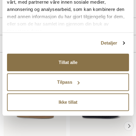
vårt, med partnerne våre innen sosiale medier,
Lev. art. nr
25H4402
annonsering og analysearbeid, som kan kombinere den
med annen informasjon du har gjort tilgjengelig for dem,
eller som de har samlet inn gjennom din bruk av
Produktdetaljer
tjenestene deres.
Overdel:
Skinn
Detaljer
Merke
For:
Varmforet
Tillat alle
Lignende produkter
Tilpass
Ikke tillat