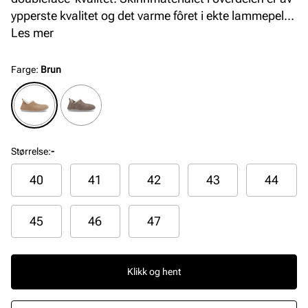
ypperste kvalitet og det varme fôret i ekte lammepels
gjør dette til en varm og veldig god tøffel. Tøffelen har
Les mer
en eksta myk og fleksibel såle-konstruksjon.
Farge
:
Brun
Størrelse
:
-
40
41
42
43
44
45
46
47
Klikk og hent