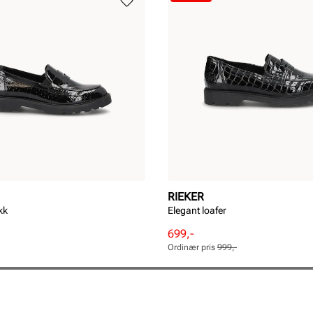
RIEKER
kk
Elegant loafer
Rabattert
Ordinær
699,-
pris
pris
Ordinær pris
999,-
Pris
Pris