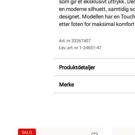
som gir et eksklusivt uttrykk. Den
en moderne silhuett, samtidig so
designet. Modellen har en Touc
etter foten for maksimal komfort
Art. nr
33267407
Lev. art. nr
1-24651-47
Produktdetaljer
Overdel:
Syntetlakk
Merke
For:
Skinn, Textil
Såle:
Syntet
Hælhøyde:
20 mm
SALG