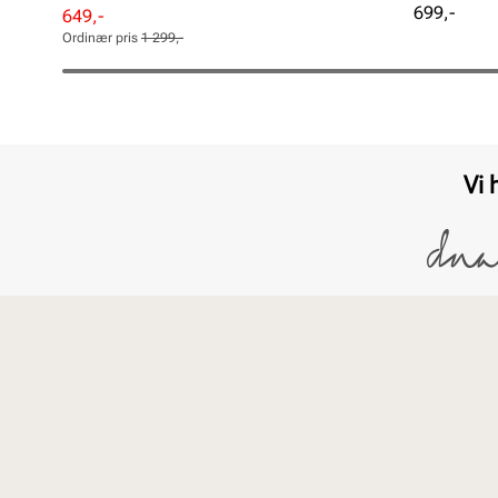
Pris
699,-
Rabattert
Ordinær
649,-
pris
pris
Ordinær pris
1 299,-
Pris
Pris
Vi 