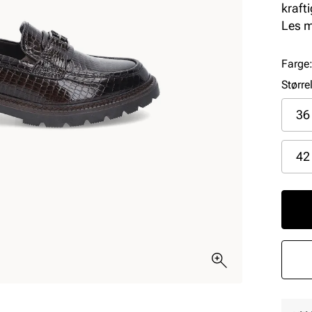
kraft
silhu
Les 
loafe
dekks
Farge
komfo
Større
36
42