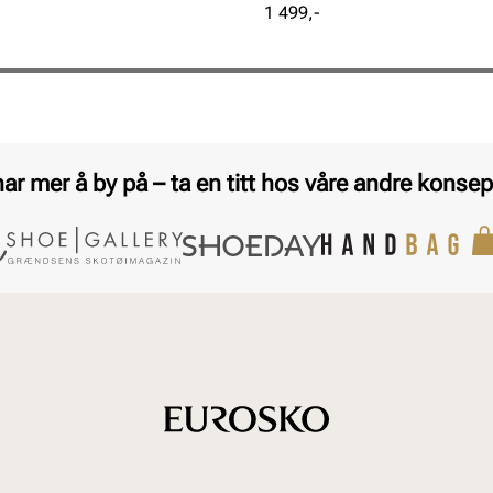
Pris
1 499,-
har mer å by på – ta en titt hos våre andre konsep