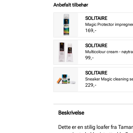
Anbefalt tilbehør
SOLITAIRE
Magic Protector impregne
Pris
169,-
SOLITAIRE
Multicolour cream - nøytra
Pris
99,-
SOLITAIRE
Sneaker Magic cleaning se
Pris
229,-
Beskrivelse
Dette er en stilig loafer fra Ta