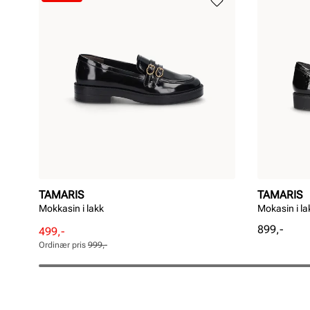
TAMARIS
TAMARIS
Mokkasin i lakk
Mokasin i la
Pris
899,-
Rabattert
Ordinær
499,-
pris
pris
Ordinær pris
999,-
Pris
Pris