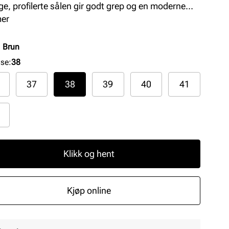
ige, profilerte sålen gir godt grep og en moderne
ett, samtidig som overdelen beholder det klassiske
mer
r-designet. Modellen har en TouchIt memoryfoam
åle som former seg etter foten for maksimal
:
Brun
rt
lse
:
38
37
38
39
40
41
Klikk og hent
Kjøp online