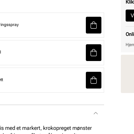
Klik
V
ringsspray
Onl
Hjem
l
tt
maris med et markert, krokopreget mønster