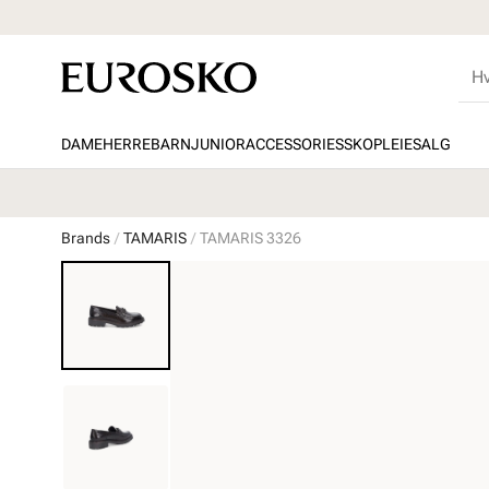
DAME
HERRE
BARN
JUNIOR
ACCESSORIES
SKOPLEIE
SALG
Brands
TAMARIS
TAMARIS 3326