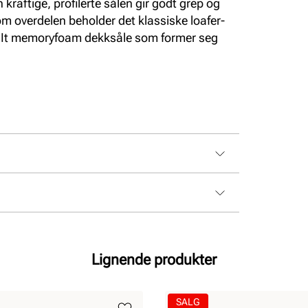
 kraftige, profilerte sålen gir godt grep og
m overdelen beholder det klassiske loafer-
hIt memoryfoam dekksåle som former seg
Lignende produkter
SALG