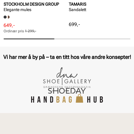
STOCKHOLM DESIGN GROUP
TAMARIS
Elegante mules
Sandalett
Pris
699,-
Rabattert
Ordinær
649,-
pris
pris
Ordinær pris
1 299,-
Pris
Pris
Vi har mer å by på – ta en titt hos våre andre konsepter!