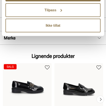
Art. nr
33267407
Lev. art. nr
1-24651-47
Tilpass
Produktdetaljer
Ikke tillat
Overdel:
Syntetlakk
Merke
For:
Skinn, Textil
Såle:
Syntet
Hælhøyde:
20 mm
Lignende produkter
SALG