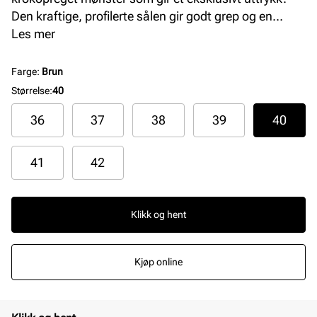
Den kraftige, profilerte sålen gir godt grep og en
moderne silhuett, samtidig som overdelen beholder
Les mer
det klassiske loafer-designet. Modellen har en
TouchIt memoryfoam dekksåle som former seg etter
Farge
:
Brun
foten for maksimal komfort
Størrelse
:
40
36
37
38
39
40
41
42
Klikk og hent
Kjøp online