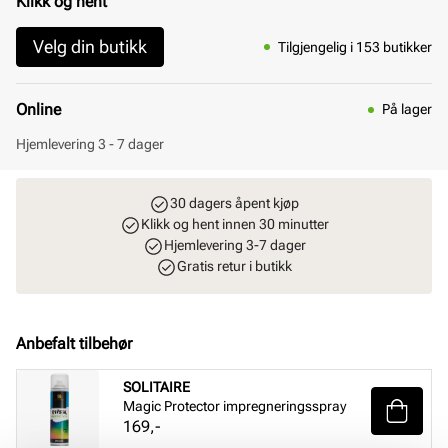
Klikk og hent
Velg din butikk
Tilgjengelig i 153 butikker
Online
På lager
Hjemlevering 3 - 7 dager
30 dagers åpent kjøp
Klikk og hent innen 30 minutter
Hjemlevering 3-7 dager
Gratis retur i butikk
Anbefalt tilbehør
SOLITAIRE
Magic Protector impregneringsspray
Pris
169,-