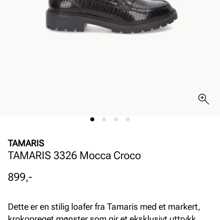
TAMARIS
TAMARIS 3326 Mocca Croco
Pris
899,-
Dette er en stilig loafer fra Tamaris med et markert,
krokopreget mønster som gir et eksklusivt uttrykk.