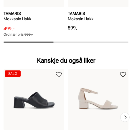
TAMARIS
TAMARIS
Mokkasin i lakk
Mokasin i lakk
Pris
899,-
Rabattert
Ordinær
499,-
pris
pris
Ordinær pris
999,-
Pris
Pris
Kanskje du også liker
SALG