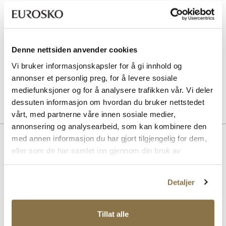
SOLITAIRE
Sneaker Magic cleaning sett
Pris
229,-
Denne nettsiden anvender cookies
SOLITAIRE
Vi bruker informasjonskapsler for å gi innhold og
Multicolour cream - nøytral
annonser et personlig preg, for å levere sosiale
Pris
99,-
mediefunksjoner og for å analysere trafikken vår. Vi deler
dessuten informasjon om hvordan du bruker nettstedet
vårt, med partnerne våre innen sosiale medier,
annonsering og analysearbeid, som kan kombinere den
Beskrivelse
med annen informasjon du har gjort tilgjengelig for dem,
eller som de har samlet inn gjennom din bruk av
Dette er en stilig loafer fra Tamaris med et markert, krokopreget
tjenestene deres.
mønster som gir et eksklusivt uttrykk. Den kraftige, profilerte sålen
gir godt grep og en moderne silhuett, samtidig som overdelen
Detaljer
beholder det klassiske loafer-designet. Modellen har en TouchIt
memoryfoam dekksåle som former seg etter foten for maksimal
komfort
Tillat alle