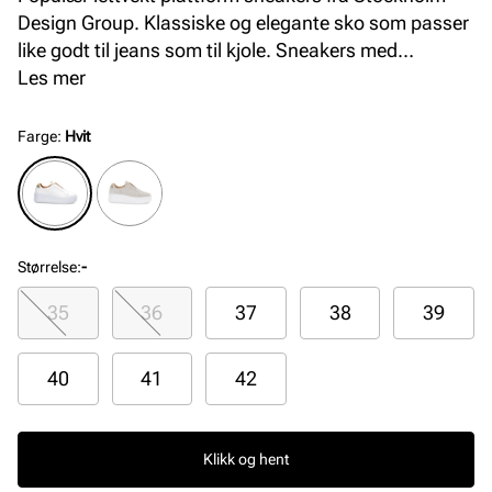
Design Group. Klassiske og elegante sko som passer
like godt til jeans som til kjole. Sneakers med
premium skinnmaterialer og såle fra XtraLight, som
Les mer
er en patentert kvalitetssåle i ekstra lett materiale.
Modellen leveres i to farger, klassisk hvit og nydelig
Farge
:
Hvit
semsket beige med gulldetaljer.
Størrelse
:
-
35
36
37
38
39
40
41
42
Klikk og hent