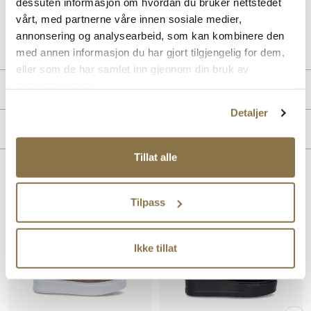
dessuten informasjon om hvordan du bruker nettstedet
vårt, med partnerne våre innen sosiale medier,
Art. nr
32643021
annonsering og analysearbeid, som kan kombinere den
Lev. art. nr
24V1113
med annen informasjon du har gjort tilgjengelig for dem,
eller som de har samlet inn gjennom din bruk av
tjenestene deres.
Produktdetaljer
Detaljer
Overdel:
Skinn
Merke
For:
Skinn
Tillat alle
Lignende produkter
Tilpass
Ikke tillat