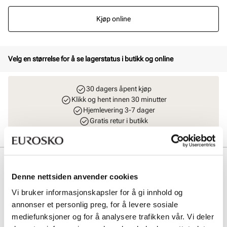
Kjøp online
Velg en størrelse for å se lagerstatus i butikk og online
30 dagers åpent kjøp
Klikk og hent innen 30 minutter
Hjemlevering 3-7 dager
Gratis retur i butikk
Beskrivelse
Denne nettsiden anvender cookies
Populær lettvekt plattform sneakers fra Stockholm Design Group.
Vi bruker informasjonskapsler for å gi innhold og
Klassiske og elegante sko som passer like godt til jeans som til kjole.
Sneakers med premium skinnmaterialer og såle fra XtraLight, som
annonser et personlig preg, for å levere sosiale
er en patentert kvalitetssåle i ekstra lett materiale. Modellen leveres i
mediefunksjoner og for å analysere trafikken vår. Vi deler
to farger, klassisk hvit og nydelig semsket beige med gulldetaljer.