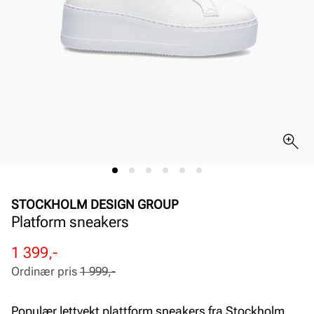
STOCKHOLM DESIGN GROUP
Platform sneakers
Rabattert
Ordinær
1 399,-
pris
pris
Ordinær pris
1 999,-
Pris
Pris
Populær lettvekt plattform sneakers fra Stockholm