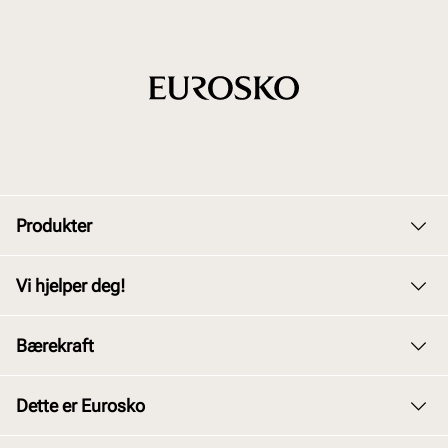
Produkter
Dame
Vi hjelper deg!
Herre
Kundeservice
Bærekraft
Barn
Bytte og retur
Junior
Vårt arbeid
Dette er Eurosko
Kjøpsbetingelser
Tilbehør
Våre policyer