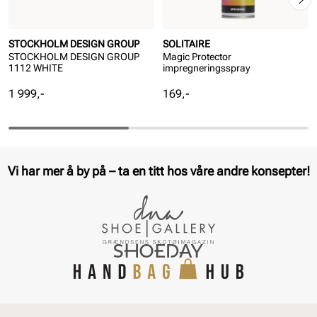
STOCKHOLM DESIGN GROUP
SOLITAIRE
STOCKHOLM DESIGN GROUP
Magic Protector
1112 WHITE
impregneringsspray
Pris
Pris
1 999,-
169,-
Vi har mer å by på – ta en titt hos våre andre konsepter!