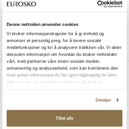
Suede & nubuck renovator - Nøytral
Pris
99,-
Denne nettsiden anvender cookies
SOLITAIRE
Combi Care Foam skovask
Vi bruker informasjonskapsler for å gi innhold og
Pris
99,-
annonser et personlig preg, for å levere sosiale
mediefunksjoner og for å analysere trafikken vår. Vi deler
dessuten informasjon om hvordan du bruker nettstedet
vårt, med partnerne våre innen sosiale medier,
annonsering og analysearbeid, som kan kombinere den
Beskrivelse
med annen informasjon du har gjort tilgjengelig for dem,
Denne stilige cupsole sneakeren er laget av semsket skinn av
eller som de har samlet inn gjennom din bruk av
ypperste kvalitet, som gir både komfort og et sofistikert utseende.
tjenestene deres.
Den tidløse designen gjør den perfekt for både hverdagsbruk og mer
avslappede anledninger. Opplev en kombinasjon av topp kvalitet og
Detaljer
stil med hvert skritt.
Tillat alle
Art. nr
02267002
Lev. art. nr
26H2108