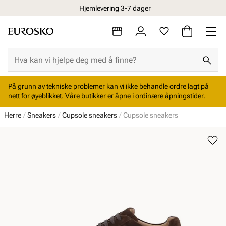
Hjemlevering 3-7 dager
På grunn av tekniske problemer kan vi ikke behandle ordre lagt på
nett for øyeblikket. Våre butikker er åpne i ordinære åpningstider.
Herre
Sneakers
Cupsole sneakers
Cupsole sneakers