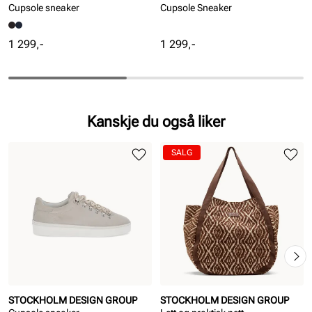
Cupsole sneaker
Cupsole Sneaker
Pris
Pris
1 299,-
1 299,-
Kanskje du også liker
SALG
STOCKHOLM DESIGN GROUP
STOCKHOLM DESIGN GROUP