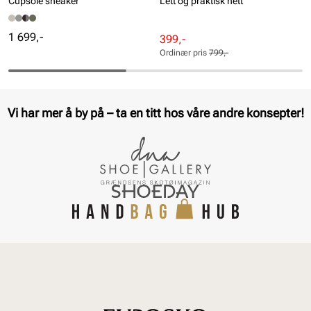
Cupsole sneaker
Lett og praktisk nett
Pris
1 699,-
Rabattert
Ordinær
399,-
pris
pris
Ordinær pris
799,-
Pris
Pris
Vi har mer å by på – ta en titt hos våre andre konsepter!