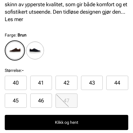
skinn av ypperste kvalitet, som gir både komfort og et
sofistikert utseende. Den tidløse designen gjør den
perfekt for både hverdagsbruk og mer avslappede
Les mer
anledninger. Opplev en kombinasjon av topp kvalitet
og stil med hvert skritt.
Farge
:
Brun
Størrelse
:
-
40
41
42
43
44
45
46
47
Klikk og hent