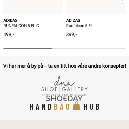
ADIDAS
ADIDAS
RUNFALCON 5 EL C
Runfalcon 5 El I
Pris
Pris
499,-
399,-
Vi har mer å by på – ta en titt hos våre andre konsepter!