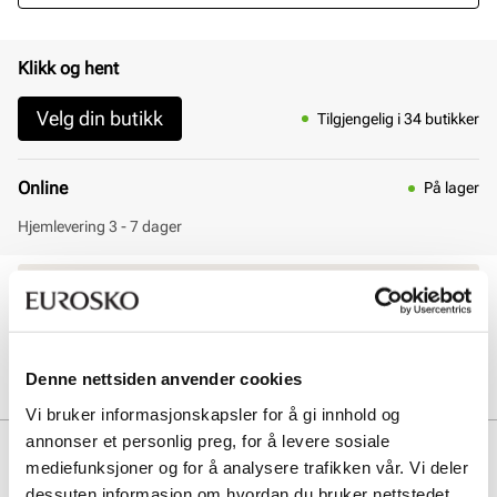
Klikk og hent
Velg din butikk
Tilgjengelig i 34 butikker
Online
På lager
Hjemlevering 3 - 7 dager
30 dagers åpent kjøp
Klikk og hent innen 30 minutter
Hjemlevering 3-7 dager
Gratis retur i butikk
Denne nettsiden anvender cookies
Vi bruker informasjonskapsler for å gi innhold og
annonser et personlig preg, for å levere sosiale
Beskrivelse
mediefunksjoner og for å analysere trafikken vår. Vi deler
dessuten informasjon om hvordan du bruker nettstedet