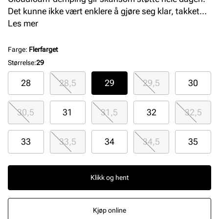
Det kunne ikke vært enklere å gjøre seg klar, takket
være elastiske lisser og en borrelåsstropp på toppen
Les mer
som barna enkelt kan feste selv på et øyeblikk. Dette
produktet inneholder minst 20 % resirkulerte
Farge
:
Flerfarget
materialer.
Størrelse
:
29
28
28,5
29
29,5
30
30,5
31
31,5
32
32,5
33
33,5
34
34,5
35
Klikk og hent
Kjøp online