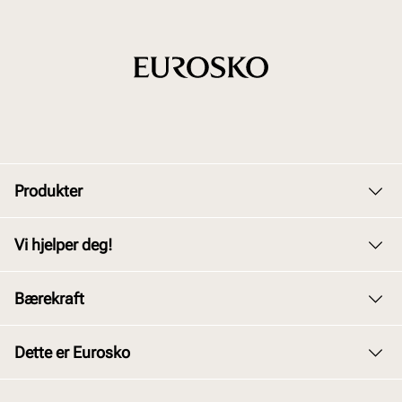
Produkter
Dame
Vi hjelper deg!
Herre
Kundeservice
Bærekraft
Barn
Bytte og retur
Junior
Vårt arbeid
Dette er Eurosko
Kjøpsbetingelser
Tilbehør
Våre policyer
Personvernerklæring
Om oss