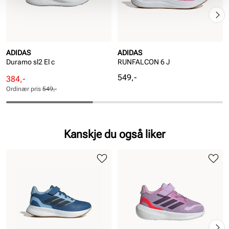
ADIDAS
ADIDAS
Duramo sl2 El c
RUNFALCON 6 J
Pris
549,-
Rabattert
Ordinær
384,-
pris
pris
Ordinær pris
549,-
Pris
Pris
Kanskje du også liker