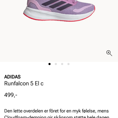
ADIDAS
Runfalcon 5 El c
Pris
499,-
Den lette overdelen er fôret for en myk følelse, mens
Cloudfoam-demping gir skånsom støtte hele dagen.