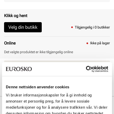
Klikk og hent
Velg din butikk
Tilgjengelig i 0 butikker
Online
Ikke på lager
Det valgte produktet er ikke tilgjengelig online
30 dagers åpent kjøp
Klikk og hent innen 30 minutter
Hjemlevering 3-7 dager
Gratis retur i butikk
Denne nettsiden anvender cookies
Vi bruker informasjonskapsler for å gi innhold og
annonser et personlig preg, for å levere sosiale
Beskrivelse
mediefunksjoner og for å analysere trafikken vår. Vi deler
dessuten informasjon om hvordan du bruker nettstedet