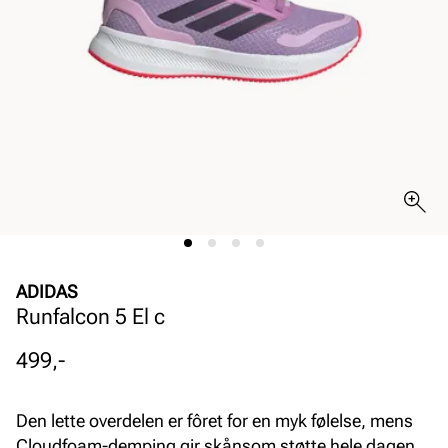
ADIDAS
Runfalcon 5 El c
Pris
499,-
Den lette overdelen er fôret for en myk følelse, mens
Cloudfoam-demping gir skånsom støtte hele dagen.