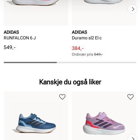
ADIDAS
ADIDAS
RUNFALCON 6 J
Duramo sl2 El c
Pris
549,-
Rabattert
Ordinær
384,-
pris
pris
Ordinær pris
549,-
Pris
Pris
Kanskje du også liker