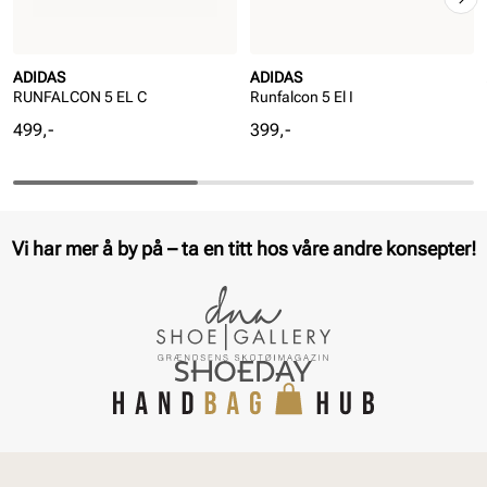
ADIDAS
ADIDAS
RUNFALCON 5 EL C
Runfalcon 5 El I
Pris
Pris
499,-
399,-
Vi har mer å by på – ta en titt hos våre andre konsepter!