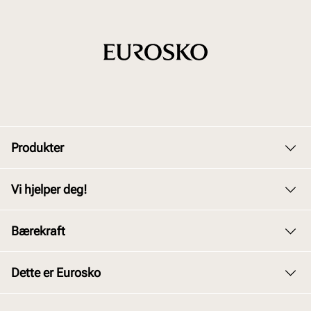
Produkter
Dame
Vi hjelper deg!
Herre
Kundeservice
Bærekraft
Barn
Bytte og retur
Junior
Vårt arbeid
Dette er Eurosko
Kjøpsbetingelser
Tilbehør
Våre policyer
Personvernerklæring
Om oss