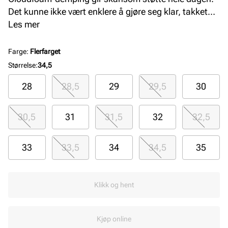
Det kunne ikke vært enklere å gjøre seg klar, takket
være elastiske lisser og en borrelåsstropp på toppen
Les mer
som barna enkelt kan feste selv på et øyeblikk. Dette
produktet inneholder minst 20 % resirkulerte
Farge
:
Flerfarget
materialer.
Størrelse
:
34,5
28
28,5
29
29,5
30
30,5
31
31,5
32
32,5
33
33,5
34
34,5
35
Klikk og hent
Kjøp online