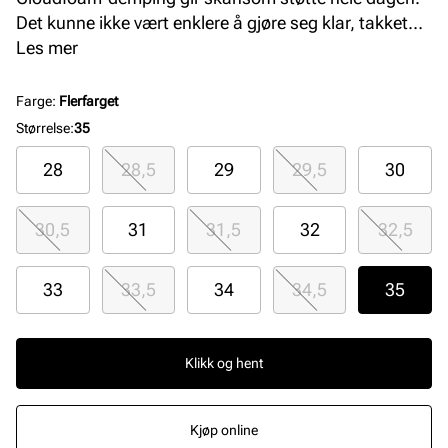
Det kunne ikke vært enklere å gjøre seg klar, takket
være elastiske lisser og en borrelåsstropp på toppen
Les mer
som barna enkelt kan feste selv på et øyeblikk. Dette
produktet inneholder minst 20 % resirkulerte
Farge
:
Flerfarget
materialer.
Størrelse
:
35
28
28,5
29
29,5
30
30,5
31
31,5
32
32,5
33
33,5
34
34,5
35
Klikk og hent
Kjøp online