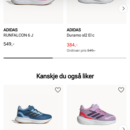
ADIDAS
ADIDAS
RUNFALCON 6 J
Duramo sl2 El c
Pris
549,-
Rabattert
Ordinær
384,-
pris
pris
Ordinær pris
549,-
Pris
Pris
Kanskje du også liker