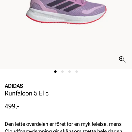
ADIDAS
Runfalcon 5 El c
Pris
499,-
Den lette overdelen er fôret for en myk følelse, mens
Cloudfoam-demping gir skånsom støtte hele dagen.