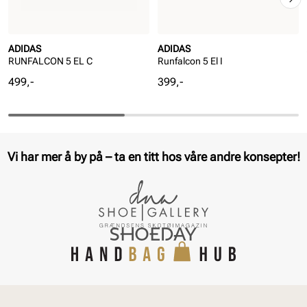
ADIDAS
ADIDAS
RUNFALCON 5 EL C
Runfalcon 5 El I
Pris
Pris
499,-
399,-
Vi har mer å by på – ta en titt hos våre andre konsepter!