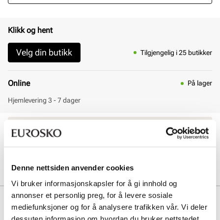
Klikk og hent
Velg din butikk
Tilgjengelig i 25 butikker
Online
På lager
Hjemlevering 3 - 7 dager
30 dagers åpent kjøp
Klikk og hent innen 30 minutter
Hjemlevering 3-7 dager
Gratis retur i butikk
Denne nettsiden anvender cookies
Vi bruker informasjonskapsler for å gi innhold og
annonser et personlig preg, for å levere sosiale
Beskrivelse
mediefunksjoner og for å analysere trafikken vår. Vi deler
dessuten informasjon om hvordan du bruker nettstedet