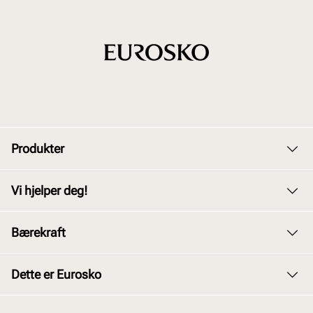
Produkter
Dame
Vi hjelper deg!
Herre
Kundeservice
Bærekraft
Barn
Bytte og retur
Junior
Vårt arbeid
Dette er Eurosko
Kjøpsbetingelser
Tilbehør
Våre policyer
Personvernerklæring
Om oss